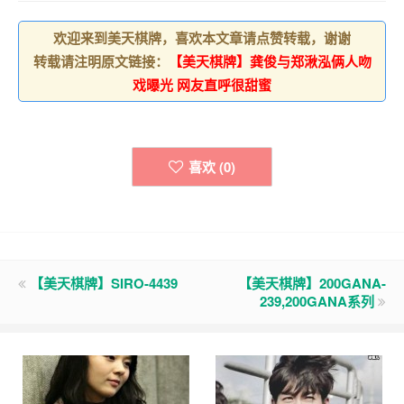
欢迎来到美天棋牌，喜欢本文章请点赞转载，谢谢
转载请注明原文链接：
【美天棋牌】龚俊与郑湫泓俩人吻
戏曝光 网友直呼很甜蜜
喜欢 (
0
)
【美天棋牌】SIRO-4439
【美天棋牌】200GANA-
239,200GANA系列