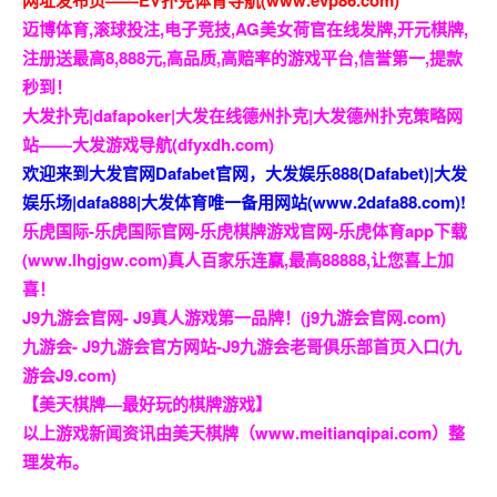
迈博体育,滚球投注,电子竞技,AG美女荷官在线发牌,开元棋牌,
注册送最高8,888元,高品质,高赔率的游戏平台,信誉第一,提款
秒到！
大发扑克|dafapoker|大发在线德州扑克|大发德州扑克策略网
站——大发游戏导航(dfyxdh.com)
欢迎来到大发官网Dafabet官网，大发娱乐888(Dafabet)|大发
娱乐场|dafa888|大发体育唯一备用网站(www.2dafa88.com)!
乐虎国际-乐虎国际官网-乐虎棋牌游戏官网-乐虎体育app下载
(www.lhgjgw.com)真人百家乐连赢,最高88888,让您喜上加
喜！
J9九游会官网- J9真人游戏第一品牌！(j9九游会官网.com)
九游会- J9九游会官方网站-J9九游会老哥俱乐部首页入口(九
游会J9.com)
【美天棋牌—最好玩的棋牌游戏】
以上游戏新闻资讯由美天棋牌（www.meitianqipai.com）整
理发布。