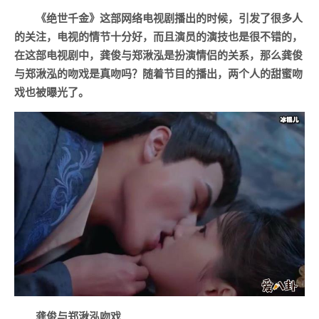
《绝世千金》这部网络电视剧播出的时候，引发了很多人
的关注，电视的情节十分好，而且演员的演技也是很不错的，
在这部电视剧中，龚俊与郑湫泓是扮演情侣的关系，那么龚俊
与郑湫泓的吻戏是真吻吗？随着节目的播出，两个人的甜蜜吻
戏也被曝光了。
龚俊与郑湫泓吻戏