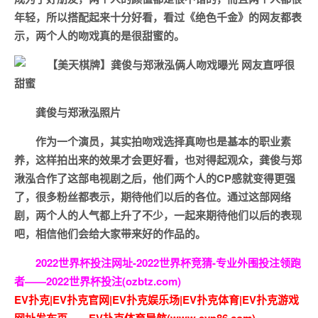
年轻，所以搭配起来十分好看，看过《绝色千金》的网友都表
示，两个人的吻戏真的是很甜蜜的。
龚俊与郑湫泓照片
作为一个演员，其实拍吻戏选择真吻也是基本的职业素
养，这样拍出来的效果才会更好看，也对得起观众，龚俊与郑
湫泓合作了这部电视剧之后，他们两个人的CP感就变得更强
了，很多粉丝都表示，期待他们以后的各位。通过这部网络
剧，两个人的人气都上升了不少，一起来期待他们以后的表现
吧，相信他们会给大家带来好的作品的。
2022世界杯投注网址-2022世界杯竞猜-专业外围投注领跑
者——2022世界杯投注(ozbtz.com)
EV扑克|EV扑克官网|EV扑克娱乐场|EV扑克体育|EV扑克游戏
网址发布页——EV扑克体育导航(www.evp86.com)