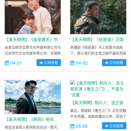
好奇另外一件事情，剧中的周雨彤和
吴磊那么甜的情况下，有没有一种可
能性，吴磊和周雨彤在现实中也跟着
走到一起呢？ ……
【美天棋牌】《金屋藏夫》热
【美天棋牌】《他是谁》卫国
拍启程，赖美云携手王梓豪开
平最后到底会和谁在一起？
由青岛倾世芸萝文化传媒有限公司与
热播剧《他是谁》马上就要大结局
北京世代文化传媒有限公司、无锡新
了，那么我们的主角卫国平最后到底
启千年旷世奇恋
澄子影视文化传播有限公司、华策影
会和哪个女孩在一起？青梅竹马的聂
04-21
04-02
立刻查看
立刻查看
视（北京）有限公司、杭州勾山影业
小雨，同门小师妹顾开岩，还是新出
有限公司联合出品联合出品，爱奇艺
现的边缘女孩余爱芹女室友？不知道
独播的都市奇幻爱情轻喜剧《金屋藏
大家有没有发现，他是谁中的卫国平
夫》于今日在“中国影都”北京市怀柔
和爱情和狂飙中安欣的爱情很像，卫
区正式开机。该剧由韦子蔚担任总制
国平和聂小雨其实就相当于安欣和高
片人，王嘉菲执导，江怡蓉监制，讲
启兰，卫国平和顾开岩其实就相当于
述了独自打拼的都市女性金夏和行
安欣和孟钰，卫国平和路人甲女就相
【美天棋牌】制片人：选王俊
为、能力皆状如鬼魅的失忆少年南华
当于安欣和小小伍！ ……
凯演《重生之门》，不是为“流
最近，悬疑剧《重生之门》正在优酷
互相治愈……
平台热播，该剧自播出以来，受到了
量”
【美天棋牌】《断网》电视
不小的关注度。在这部剧当中，王俊
05-06
立刻查看
剧：拼体力不需烧脑力，菜鸟
假设全省陷入断网状态长达一整天、
凯饰演了一位高智商的少年庄文杰，