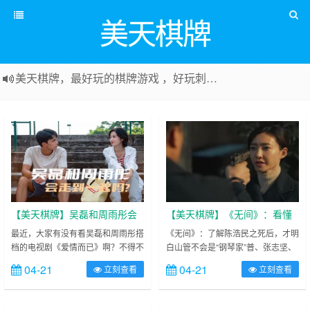
美天棋牌
美天棋牌，最好玩的棋牌游戏 ，好玩刺激可以赚Money，传送门：
【美天棋牌】吴磊和周雨彤会
【美天棋牌】《无间》：看懂
走到一起吗？毕竟他们在《爱
陈浩民之死，才明白闪官不会
最近，大家有没有看吴磊和周雨彤搭
《无间》：了解陈浩民之死后，才明
档的电视剧《爱情而已》啊？不得不
白山管不会是“钢琴家”普、张志坚、
情而已》里面那么甜
是“钢琴师”
说，吴磊在演这种小清新的电视剧
钱波、李强、赵子琪、侯勇、谭凯、
04-21
04-21
立刻查看
立刻查看
时，就是非常不错的存在，那眉眼间
张晞临、海一天等实力派扮演重要角
的神情，我都觉得吴磊是个非常不错
色.目前正在东方卫视和江苏卫视热
的演员，但是，与此同时，我们也会
播的一部剧中。 ……