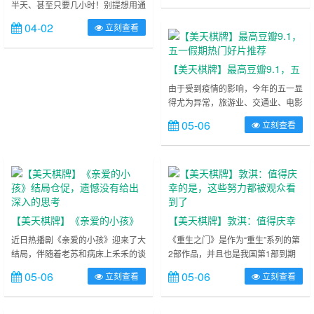
半天、甚至只要几小时！别提想用通
都能看懂的骇客攻防战
游走在正与邪之间。 ……
讯软体和亲朋好友抱怨这场悲剧都没
04-02
立刻查看
办法，线上运作进行的交易买卖、商
谈派遣等企业会面临巨大损失；
……
【美天棋牌】最高豆瓣9.1，五
一假期热门好片推荐
由于受到疫情的影响，今年的五一显
得尤为异常，旅游业、交通业、电影
产业等均受到了影响，已经有超过一
05-06
立刻查看
半的院线电影撤出了“五一档”，并且
很多地方的影院都关闭了，票房十分
惨淡。 ……
【美天棋牌】《亲爱的小孩》
【美天棋牌】敦淇：值得庆幸
结局仓促，遗憾没有给出深入
的是，这些努力都被观众看到
近日热播剧《亲爱的小孩》迎来了大
《重生之门》是作为“重生”系列的第
结局，伴随着老苏和病床上禾禾的谈
2部作品，并且也是我国第1部到期
的思考
了
话，为这部充满低沉和沮丧的电视剧
题材的悬疑剧。最近这部剧非常的火
05-06
05-06
立刻查看
立刻查看
画上了一个圆满的句号。 ……
热，深受广大观众朋友们的喜爱。这
部剧自从开播两日之内就已经获得了
300多个热搜了，可见受欢迎程度多