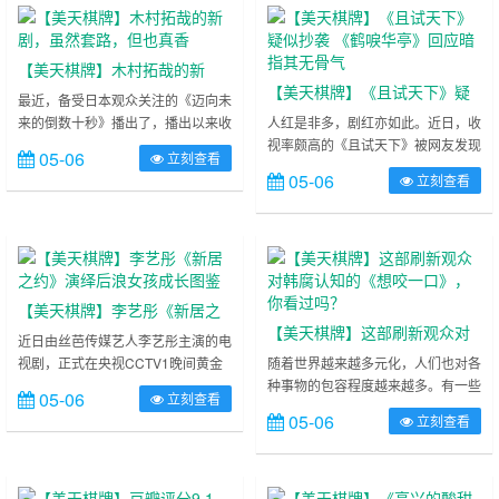
么高。 ……
【美天棋牌】木村拓哉的新
【美天棋牌】《且试天下》疑
剧，虽然套路，但也真香
最近，备受日本观众关注的《迈向未
似抄袭 《鹤唳华亭》回应暗指
来的倒数十秒》播出了，播出以来收
人红是非多，剧红亦如此。近日，收
获了不小的反响。之所以获得如此高
视率颇高的《且试天下》被网友发现
其无骨气
05-06
立刻查看
的关注度，是因为这部剧中的演员每
与《鹤唳华亭》的剧情颇为相似，于
05-06
立刻查看
一个都十分吸引人，主演包括木村拓
是怀疑《且试天下》抄袭。在这件事
哉、内田有记、满岛光……随便拉出
情被疯狂传播的同时，《鹤唳华亭》
来一个都是让人心动的理由。 ……
官方微博发布了一条动态，并引用了
剧中的一句经典台词“一切文艺，不
可为阴谋所用，一旦沾染，精神全
无，骨气全无”，疑似对被抄袭一事
【美天棋牌】李艺彤《新居之
做出回应。截止到发稿前，《且试天
【美天棋牌】这部刷新观众对
约》演绎后浪女孩成长图鉴
近日由丝芭传媒艺人李艺彤主演的电
下》倒是没有任何动静。 ……
韩腐认知的《想咬一口》，你
视剧，正式在央视CCTV1晚间黄金
随着世界越来越多元化，人们也对各
档以及腾讯视频开播，在这部电视剧
种事物的包容程度越来越多。有一些
看过吗？
05-06
立刻查看
当中，李艺彤饰演的是宋晓雨，为大
来自世界各地的腐剧，也受到了我们
05-06
立刻查看
家呈现出后浪女孩的成长历程，这名
中国很多观众朋友们的喜爱。众所周
电视剧就是以爱筑巢、以家为梦的
知，韩国的腐剧其实并不是我们中国
——《新居之约》。 ……
人的喜爱的，因为剧情或者是其他方
面都不如其他国家的腐剧。但是今年