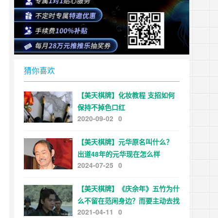
猜你喜欢
【美天棋牌】化妆教程 支招如何
保持不掉色口红
2020-09-02
0
【美天棋牌】元华原名叫什么？
出道48年的元华现在怎么样
2024-07-25
0
【美天棋牌】《庆余年》五竹为什
么不留在范闲身边？而要主动去找
2021-04-11
0
苦荷？