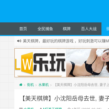
首页
全民捕鱼
棋牌
百人大战
美天棋牌，最好玩的棋牌游戏 ，好玩刺激可以赚Mo
街机
水果机
【美天棋牌】小沈阳岳母去世, 妻子
>
>
>
【美天棋牌】小沈阳岳母去世, 妻