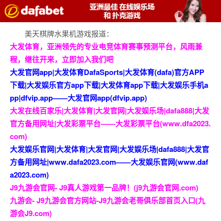
美天棋牌水果机游戏报道：
大发体育，亚洲领先的专业电竞体育赛事预测平台，风雨兼
程，继往开来，立即加入我们吧
大发官网app|大发体育DafaSports|大发体育(dafa)官方APP
下载|大发娱乐官方app下载|大发体育app下载|大发娱乐手机a
pp|dfvip.app——大发官网app(dfvip.app)
大发在线百家乐|大发体育|大发官网|大发娱乐场|dafa888|大发
官方备用网址|大发彩票平台——大发彩票平台(www.dfa2023.
com)
大发娱乐官网|大发体育|大发官网|大发娱乐场|dafa888|大发官
方备用网址|www.dafa2023.com——大发娱乐官网(www.daf
a2023.com)
J9九游会官网- J9真人游戏第一品牌！(j9九游会官网.com)
九游会- J9九游会官方网站-J9九游会老哥俱乐部首页入口(九
游会J9.com)