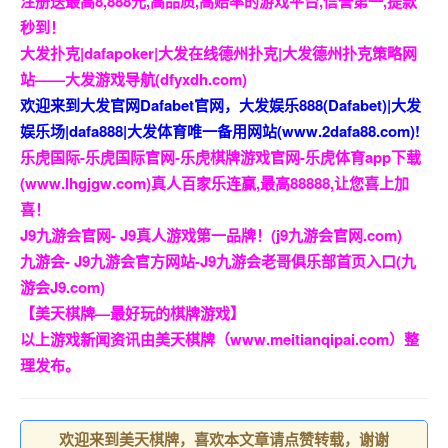
注册送最高8,888元,高品质,高赔率的游戏平台,信誉第一,提款
秒到！
大发扑克|dafapoker|大发在线德州扑克|大发德州扑克策略网
站——大发游戏导航(dfyxdh.com)
欢迎来到大发官网Dafabet官网，大发娱乐888(Dafabet)|大发
娱乐场|dafa888|大发体育唯一备用网站(www.2dafa88.com)!
乐虎国际-乐虎国际官网-乐虎棋牌游戏官网-乐虎体育app下载
(www.lhgjgw.com)真人百家乐连赢,最高88888,让您喜上加
喜！
J9九游会官网- J9真人游戏第一品牌！(j9九游会官网.com)
九游会- J9九游会官方网站-J9九游会老哥俱乐部首页入口(九
游会J9.com)
【美天棋牌—最好玩的棋牌游戏】
以上游戏新闻资讯由美天棋牌（www.meitianqipai.com）整
理发布。
欢迎来到美天棋牌，喜欢本文章请点赞转载，谢谢