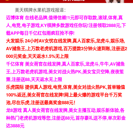
美天棋牌水果机游戏报道：
迈博体育 在线老品牌,值得信赖!1元即可存取款,滚球,体育,真
人,电竞,电子游戏,KY棋牌多款游戏任你玩!注册领取2888元,下
载APP每日千亿红包雨疯狂抢不停!
大发娱乐 24小时AV女忧在线发牌,真人百家乐,龙虎斗,娱乐场,
AV捕鱼王,上万款老虎机游戏,百万提款3分钟火速到账,注册送2
000元奖金,天天返水1.5%无上限
千亿体育 美女荷官在线发牌,真人百家乐,龙虎斗,牛牛,AV捕鱼
王,上万款老虎机游戏,美女对战火热PK,美女宝贝空降,夜夜笙
箫,注册送88,天天返水无上限
乐虎国际 提供真人游戏,电竞,体育,美女对战火热PK,首单输值
100%返还,美女荷官在线发牌!网上最火爆的游戏平台千万奖
池,尽在乐虎,注册送最高奖金888元！
龙8游戏 真人美女荷官在线发牌,美女主播互动,娱乐新体验,各
种热门老虎机游戏等您,注册送88元,首存豪礼送不停,单次彩金
达3888元