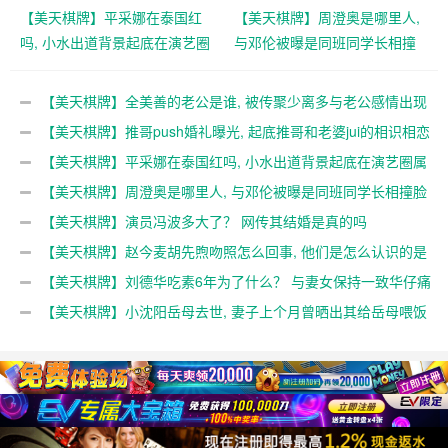
【美天棋牌】平采娜在泰国红
【美天棋牌】周澄奥是哪里人,
吗, 小水出道背景起底在演艺圈
与邓伦被曝是同班同学长相撞
属于一线吗
脸马思超
【美天棋牌】全美善的老公是谁, 被传聚少离多与老公感情出现
问题吗
【美天棋牌】推哥push婚礼曝光, 起底推哥和老婆jui的相识相恋
过程
【美天棋牌】平采娜在泰国红吗, 小水出道背景起底在演艺圈属
于一线吗
【美天棋牌】周澄奥是哪里人, 与邓伦被曝是同班同学长相撞脸
马思超
【美天棋牌】演员冯波多大了？ 网传其结婚是真的吗
【美天棋牌】赵今麦胡先煦吻照怎么回事, 他们是怎么认识的是
情侣
【美天棋牌】刘德华吃素6年为了什么？ 与妻女保持一致华仔痛
下决心
【美天棋牌】小沈阳岳母去世, 妻子上个月曾晒出其给岳母喂饭
照片