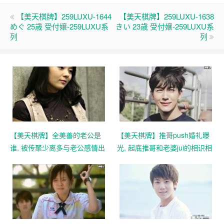
【美天棋牌】259LUXU-1644
【美天棋牌】259LUXU-1638
めぐ 25歳 受付嬢-259LUXU系
きい 23歳 受付嬢-259LUXU系
列
列
【美天棋牌】全美善的老公是
【美天棋牌】推哥push婚礼曝
谁, 被传聚少离多与老公感情出
光, 起底推哥和老婆jui的相识相
现问题吗
恋过程