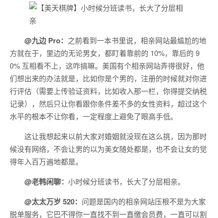
@九边 Pro：
之前看到一本书里说，相亲网站最尴尬的地
方就在于，里边的无论男女，都盯着靠前的 10%，靠后的 9
0% 互相看不上，这咋搞嘛。美国有个相亲网站弄得很好，他
们想出来的办法就是，比如你是个男的，注册的时候就对你进
行评估（需要上传验证资料，比如收入那一栏，你得提交纳税
记录），然后只让你看跟你条件差不多的女性资料，超过这个
水平的根本不让你看，一定程度上避免了眼高手低。
这让我想起来以前大家对婚姻就没现在这么挑，因为那时
候没有网络，不会让男的以为美女随处都是，也不会让女的觉
得年入百万遍地都是。
@老韩闲聊：
小时候分班读书，长大了分层相亲。
@太太万岁 520：
问题是国内的相亲网站压根不是为大家
脱单服务，它巴不得你一直找不到一直缴会员费，一直可以割