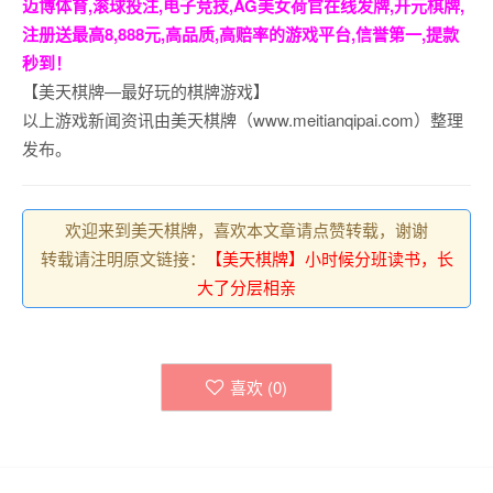
迈博体育,滚球投注,电子竞技,AG美女荷官在线发牌,开元棋牌,
注册送最高8,888元,高品质,高赔率的游戏平台,信誉第一,提款
秒到！
【美天棋牌—最好玩的棋牌游戏】
以上游戏新闻资讯由美天棋牌（www.meitianqipai.com）整理
发布。
欢迎来到美天棋牌，喜欢本文章请点赞转载，谢谢
转载请注明原文链接：
【美天棋牌】小时候分班读书，长
大了分层相亲
喜欢 (
0
)