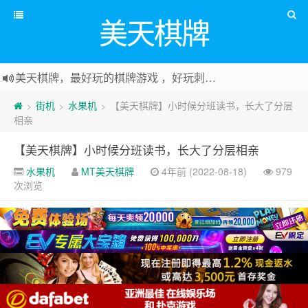
美天棋牌
美天棋牌，最好玩的棋牌游戏 ，好玩刺激可以赚Money，传送门：
街机
水果机
【美天棋牌】小时候分班读书，长大了分层
>
>
>
相亲
【美天棋牌】小时候分班读书，长大了分层相亲
水果机
MT美天棋牌
4年前 (2022-08-18)
979
次浏览