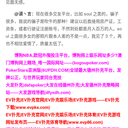
见面无感。
@谟丶言：
现在很多交友平台，比如 soul 之类的，骗子
很多，我说的骗子是吹牛的那种！建议以后直接用房产证，工
资条，或者行驶证注册账号，不然到处都是月入百万的人。so
ul 上面很多女的那照片跟本人差的不是一点，我见了 3 个，再
也不相信爱情了，质量太低了。
博狗NBA,欧冠外围投注平台，博狗网上娱乐网址多少?澳
门博狗网上赌场_唯一国际网址——(bogoupoker.com)
PokerStars亚洲版(6UPDH.COM)全球最大德州扑克平台，发
牌公正，与世界玩家同台竞技
大发扑克|dafapoker|大发在线德州扑克|大发德州扑克策略网
站——大发游戏导航(dfyxdh.com)
EV扑克|EV扑克官网|EV扑克娱乐场|EV扑克游戏——EV扑克
下载(www.evpks.com)
EV扑克|EV扑克官网|EV扑克娱乐场|EV扑克体育|EV扑克游戏
网址发布页——EV扑克体育导航(www.evp86.com)