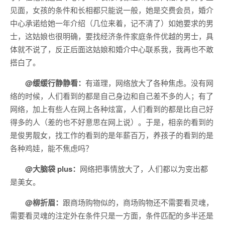
见面，女孩的条件和长相都只能说一般，她是交费会员，婚介
中心承诺给她一年介绍（几位来着，记不清了）如她要求的男
士，这姑娘也很明确，要找经济条件家庭条件优越的男士，具
体就不说了，反正后面这姑娘和婚介中心联系我，我再也不敢
搭白了。
@缓缓行静静看：
有道理，网络放大了各种焦虑。没有网
络的时候，人们看到的都是自己身边和自己差不多的人；有了
网络，加上有些人在网上各种炫富，人们看到的都是比自己好
得多的人（差的也不好意思在网上说）。于是，相亲的看到的
是俊男靓女，找工作的看到的是年薪百万，养孩子的看到的是
各种鸡娃，能不焦虑吗？
@大脑袋 plus：
网络把事情放大了，人们都以为变出都
是美女。
@柳折眉：
跟商场购物似的，商场购物还不需要看灵魂，
需要看灵魂的注定外在条件只是一方面，条件匹配的多半还是