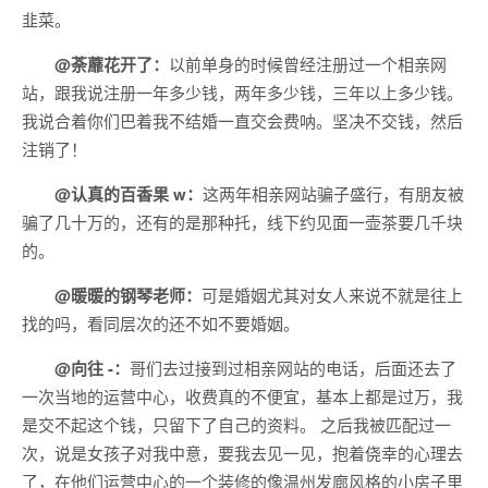
韭菜。
@荼蘼花开了：
以前单身的时候曾经注册过一个相亲网
站，跟我说注册一年多少钱，两年多少钱，三年以上多少钱。
我说合着你们巴着我不结婚一直交会费呐。坚决不交钱，然后
注销了！
@认真的百香果 w：
这两年相亲网站骗子盛行，有朋友被
骗了几十万的，还有的是那种托，线下约见面一壶茶要几千块
的。
@暖暖的钢琴老师：
可是婚姻尤其对女人来说不就是往上
找的吗，看同层次的还不如不要婚姻。
@向往 -：
哥们去过接到过相亲网站的电话，后面还去了
一次当地的运营中心，收费真的不便宜，基本上都是过万，我
是交不起这个钱，只留下了自己的资料。 之后我被匹配过一
次，说是女孩子对我中意，要我去见一见，抱着侥幸的心理去
了，在他们运营中心的一个装修的像温州发廊风格的小房子里