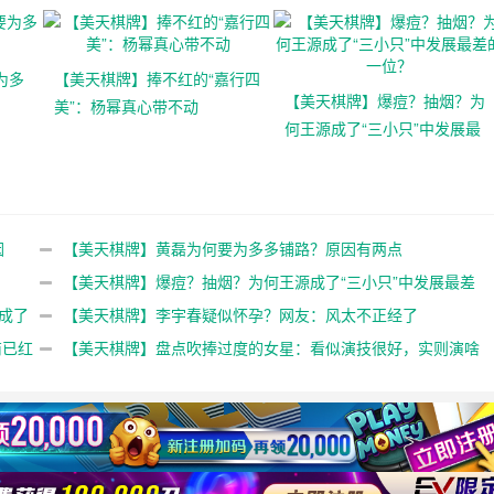
为多
【美天棋牌】捧不红的“嘉行四
【美天棋牌】爆痘？抽烟？为
美”：杨幂真心带不动
何王源成了“三小只”中发展最
差的一位？
因
【美天棋牌】黄磊为何要为多多铺路？原因有两点
【美天棋牌】爆痘？抽烟？为何王源成了“三小只”中发展最差
成了
的一位？
【美天棋牌】李宇春疑似怀孕？网友：风太不正经了
商已红
【美天棋牌】盘点吹捧过度的女星：看似演技很好，实则演啥
都一样