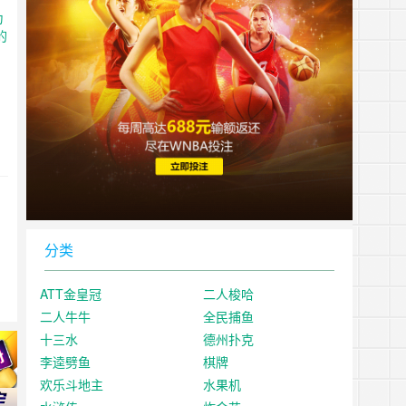
分类
ATT金皇冠
二人梭哈
二人牛牛
全民捕鱼
十三水
德州扑克
李逵劈鱼
棋牌
欢乐斗地主
水果机