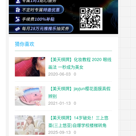
猜你喜欢
【美天棋牌】化妆教程 2020 眼线
画法 一秒成为美女
2020-06-03
0
【美天棋牌】jayjun樱花面膜真假
辨别
2021-01-13
0
【美天棋牌】14岁破处！三上悠
亜(三上悠亚)自爆学校楼梯转角
2025-09-13
0
「打野战」下海关键曝光网惊呆