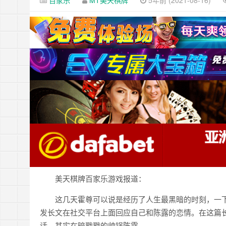
百家乐
MT美天棋牌
5年前 (2021-08-16)
美天棋牌百家乐游戏报道：
这几天霍尊可以说是经历了人生最黑暗的时刻，一
发长文在社交平台上面回应自己和陈露的恋情。在这篇
话，其实在暗戳戳的帅锅陈露。