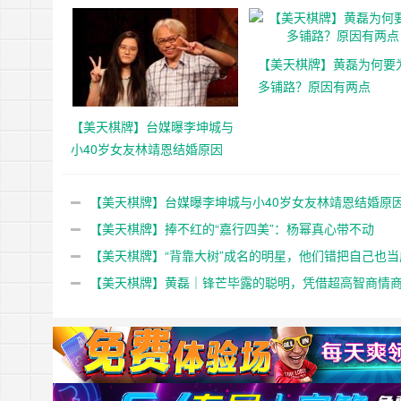
【美天棋牌】黄磊为何要
多铺路？原因有两点
【美天棋牌】台媒曝李坤城与
小40岁女友林靖恩结婚原因
【美天棋牌】台媒曝李坤城与小40岁女友林靖恩结婚原
【美天棋牌】捧不红的“嘉行四美”：杨幂真心带不动
【美天棋牌】“背靠大树”成名的明星，他们错把自己也当
大树
【美天棋牌】黄磊｜锋芒毕露的聪明，凭借超高智商情
的发紫