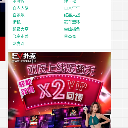
水浒传
炸金花
百人大战
百人牛牛
百家乐
红黑大战
街机
豪车漂移
超级大亨
金蟾捕鱼
飞禽走兽
黑杰克
龙虎斗