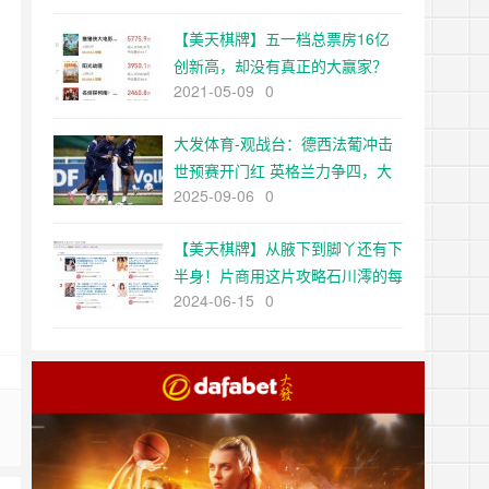
【EV扑克官网】
【美天棋牌】五一档总票房16亿
创新高，却没有真正的大赢家？
2021-05-09
0
大发体育-观战台：德西法葡冲击
世预赛开门红 英格兰力争四，大
2025-09-06
0
发助力你的致富之路！【EV扑克
官网】
【美天棋牌】从腋下到脚丫还有下
半身！片商用这片攻略石川澪的每
2024-06-15
0
一吋肌肤！