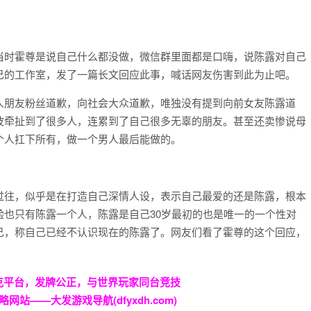
当时霍尊是说自己什么都没做，微信群里面都是口嗨，说陈露对自己
己的工作室，发了一篇长文回应此事，喊话网友伤害到此为止吧。
人朋友粉丝道歉，向社会大众道歉，唯独没有提到向前女友陈露道
波牵扯到了很多人，连累到了自己很多无辜的朋友。甚至还卖惨说母
个人扛下所有，做一个男人最后能做的。
过往，似乎是在打造自己深情人设，表示自己最爱的还是陈露，根本
也只有陈露一个人，陈露是自己30岁最初的也是唯一的一个性对
己，称自己已经不认识现在的陈露了。网友们看了霍尊的这个回应，
大德州扑克平台，发牌公正，与世界玩家同台竞技
略网站——大发游戏导航(dfyxdh.com)