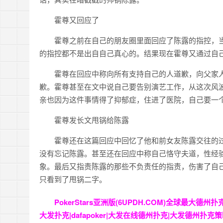
霍尊又回应了
霍尊之前在自己的朋友圈里面回应了陈露的指控，
的指控都不是出自自己真心的。结果现在霍尊又通过自
霍尊在回应中称向所有支持自己的人道歉，向父家
歉。霍尊甚至在文中说自己要告别演艺工作，从这次风
亲也因为这件事情得了抑郁症，住进了医院，自己要一
霍尊发长文甩锅给陈露
霍尊还在这篇回应中回忆了他和前女友陈露交往的
没有忘记陈露。甚至还在回应中称自己恪守夫道，性经验
象。最后又指责陈露的那些不负责任的指责，伤害了自
只看到了甩锅二字。
PokerStars亚洲版(6UPDH.COM)全球最
大发扑克|dafapoker|大发在线德州扑克|大发德州扑克策