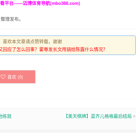
平台——迈博体育导航(mbo388.com)
m）整理发布。
，喜欢本文章请点赞转载，谢谢
又回应了怎么回事？霍尊发长文甩锅给陈露什么情况？
喜欢 (
0
)
他练就
【美天棋牌】蓝齐儿格格最后结局