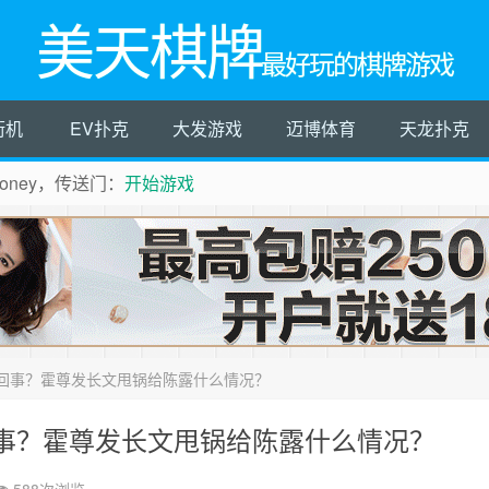
美天棋牌
最好玩的棋牌游戏
街机
EV扑克
大发游戏
迈博体育
天龙扑克
ney，传送门：
开始游戏
回事？霍尊发长文甩锅给陈露什么情况？
事？霍尊发长文甩锅给陈露什么情况？