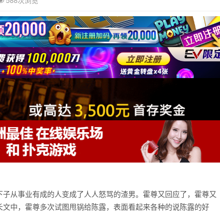
588次浏览
下子从事业有成的人变成了人人怒骂的渣男。霍尊又回应了，霍尊又
长文中，霍尊多次试图甩锅给陈露，表面看起来各种的说陈露的好