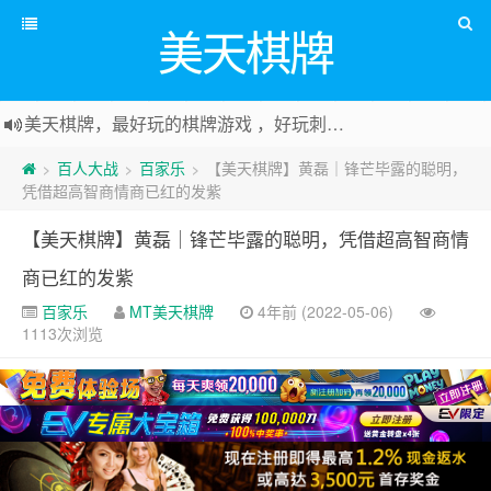
美天棋牌
美天棋牌，最好玩的棋牌游戏 ，好玩刺激可以赚Money，传送门：
百人大战
百家乐
【美天棋牌】黄磊｜锋芒毕露的聪明，
>
>
>
凭借超高智商情商已红的发紫
【美天棋牌】黄磊｜锋芒毕露的聪明，凭借超高智商情
商已红的发紫
百家乐
MT美天棋牌
4年前 (2022-05-06)
1113次浏览