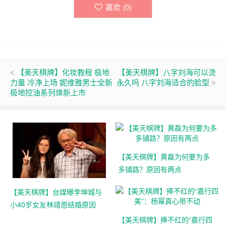
喜欢 (
0
)
【美天棋牌】化妆教程 极地
【美天棋牌】八字刘海可以烫
力量 冷净上场 妮维雅男士全新
永久吗 八字刘海适合的脸型
极地控油系列焕新上市
【美天棋牌】黄磊为何要为多
多铺路？原因有两点
【美天棋牌】台媒曝李坤城与
小40岁女友林靖恩结婚原因
【美天棋牌】捧不红的“嘉行四