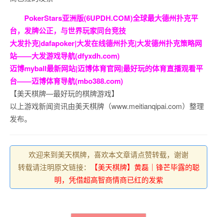
PokerStars亚洲版(6UPDH.COM)全球最大德州扑克平
台，发牌公正，与世界玩家同台竞技
大发扑克|dafapoker|大发在线德州扑克|大发德州扑克策略网
站——大发游戏导航(dfyxdh.com)
迈博myball最新网站|迈博体育官网|最好玩的体育直播观看平
台——迈博体育导航(mbo388.com)
【美天棋牌—最好玩的棋牌游戏】
以上游戏新闻资讯由美天棋牌（www.meitianqipai.com）整理
发布。
欢迎来到美天棋牌，喜欢本文章请点赞转载，谢谢
转载请注明原文链接：
【美天棋牌】黄磊｜锋芒毕露的聪
明，凭借超高智商情商已红的发紫