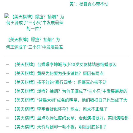
美”：杨幂真心带不动
【美天棋牌】爆痘？抽烟？为
何王源成了“三小只”中发展最差
的一位？
【美天棋牌】台媒曝李坤城与小40岁女友林靖恩结婚原因
【美天棋牌】黄磊为何要为多多铺路？原因有两点
【美天棋牌】捧不红的“嘉行四美”：杨幂真心带不动
【美天棋牌】爆痘？抽烟？为何王源成了“三小只”中发展最差的
一位？
【美天棋牌】“背靠大树”成名的明星，他们错把自己也当成了大
树
【美天棋牌】李宇春疑似怀孕？网友：风太不正经了
【美天棋牌】盘点吹捧过度的女星：看似演技很好，实则演啥都
一样
【美天棋牌】天价片酬却一毛不拔，明星到底多扣？