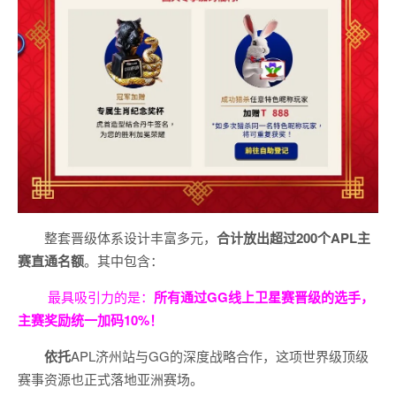
整套晋级体系设计丰富多元，
合计放出
超过200个
APL主
赛直通名额
。其中包含：
最具吸引力的是：
所有通过
GG
线上卫星赛晋级的选手，
主赛奖励统一加码
10%
！
依托
APL济州站与GG的深度战略合作，这项世界级顶级
赛事资源也正式落地亚洲赛场。