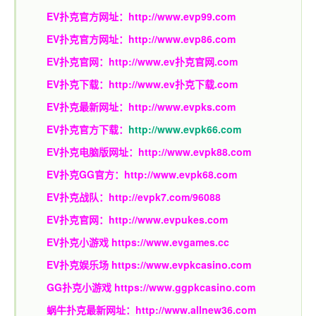
EV扑克官方网址：
http://www.evp99.com
EV扑克官方网址：
http://www.evp86.com
EV扑克官网：
http://www.ev扑克官网.com
EV扑克下载：
http://www.ev扑克下载.com
EV扑克最新网址：
http://www.evpks.com
EV扑克官方下载：
http://www.evpk66.com
EV扑克电脑版网址：
http://www.evpk88.com
EV扑克GG官方：
http://www.evpk68.com
EV扑克战队：
http://evpk7.com/96088
EV扑克官网：
http://www.evpukes.com
EV扑克小游戏
https://www.evgames.cc
EV扑克娱乐场
https://www.evpkcasino.com
GG扑克小游戏
https://www.ggpkcasino.com
蜗牛扑克最新网址：
http://www.allnew36.com