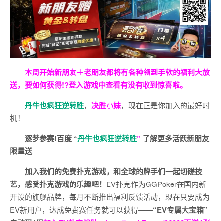
本周开始新朋友＋老朋友都将有各种领到手软的福利大放
送，要如何获得!?登入游戏中查看有没有收到惊喜啦。
丹牛也疯狂逆转胜
，
决胜小妹
，现在正是你加入的最好时
机！
逐梦参赛!百度 “
丹牛也疯狂逆转胜
”
了解更多
活跃新朋友
限量送
加入我们的免费扑克游戏，和全球的牌手们一起切磋技
艺，感受扑克游戏的乐趣吧！
EV扑克作为GGPoker在国内新
开设的旗舰品牌，每月不断推出福利反馈活动，现在只要成为
EV新用户，达成免费赛任务就可以获得——
“EV专属大宝箱”