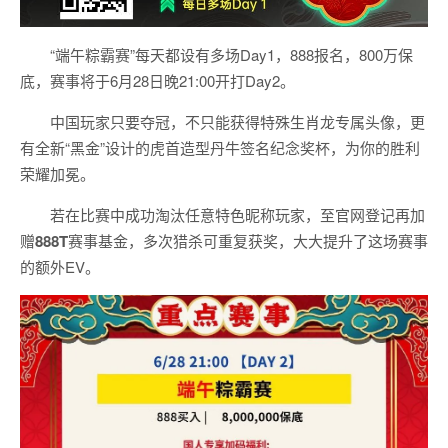
“端午粽霸赛”每天都设有多场Day1，888报名，800万保
底，赛事将于6月28日晚21:00开打Day2。
中国玩家只要夺冠，不只能获得特殊生肖龙专属头像，更
有全新“黑金”设计的虎首造型丹牛签名纪念奖杯，为你的胜利
荣耀加冕。
若在比赛中成功淘汰任意特色昵称玩家，至官网登记再加
赠
888T
赛事基金，多次猎杀可重复获奖，大大提升了这场赛事
的额外EV。