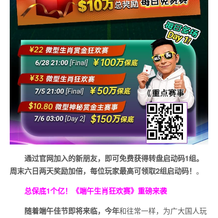
通过官网加入的新朋友，即可免费获得转盘启动码1组。
周末六日两天奖励加倍，每位玩家最高可领取2组启动码！
。
总保底1个亿！
《端午生肖狂欢赛》重磅来袭
随着端午佳节即将来临，今年
和往常一样，为广大国人玩