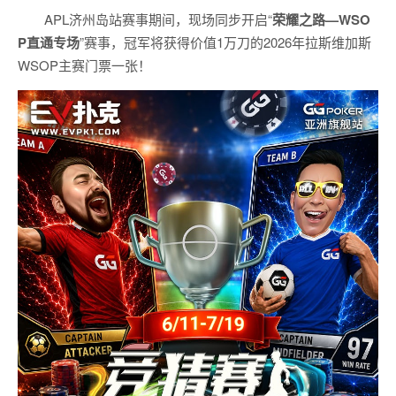
APL济州岛站赛事期间，现场同步开启“
荣耀之路
—WSO
P
直通专场
”赛事，冠军将获得价值1万刀的2026年拉斯维加斯
WSOP主赛门票一张！