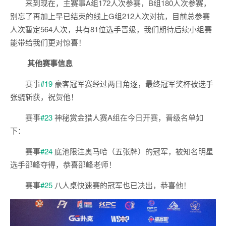
来到现在，主赛事A组172人次参赛，B组180人次参赛，
别忘了再加上早已结束的线上G组212人次对抗，目前总参赛
人次暂定564人次，共有81位选手晋级，我们期待后续小组赛
能带给我们更对惊喜！
其他赛事信息
赛事
#19
豪客冠军赛经过两日角逐，最终冠军奖杯被选手
张骁斩获，祝贺他！
赛事
#23
神秘赏金猎人赛A组在今日开赛，晋级名单如
下：
赛事
#24
底池限注奥马哈（五张牌）的冠军，被知名明星
选手邵峰夺得，恭喜邵峰老师！
赛事
#25
八人桌快速赛的冠军也已决出，恭喜他！