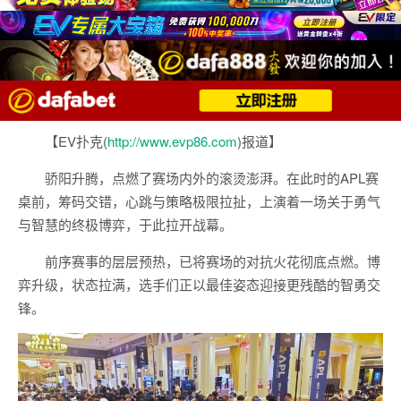
【EV扑克(
http://www.evp86.com
)报道】
骄阳升腾，点燃了赛场内外的滚烫澎湃。在此时的APL赛
桌前，筹码交错，心跳与策略极限拉扯，上演着一场关于勇气
与智慧的终极博弈，于此拉开战幕。
前序赛事的层层预热，已将赛场的对抗火花彻底点燃。博
弈升级，状态拉满，选手们正以最佳姿态迎接更残酷的智勇交
锋。