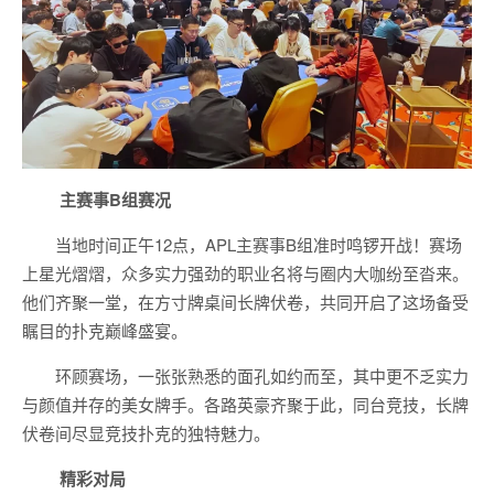
主赛事B组赛况
当地时间正午12点，APL主赛事B组准时鸣锣开战！赛场
上星光熠熠，众多实力强劲的职业名将与圈内大咖纷至沓来。
他们齐聚一堂，在方寸牌桌间长牌伏卷，共同开启了这场备受
瞩目的扑克巅峰盛宴。
环顾赛场，一张张熟悉的面孔如约而至，其中更不乏实力
与颜值并存的美女牌手。各路英豪齐聚于此，同台竞技，长牌
伏卷间尽显竞技扑克的独特魅力。
精彩对局