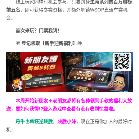
线上玩家同样有机会参与，只要跻身
生肖系列赛百万周榜
前五名
，即可获得参赛资格，并额外解锁WSOP直通车赛机
会。
首次来玩？门票我请！
🎁
登记领取【新手迎新福利】
🎁
本周开始新朋友＋老朋友都将有各种领到手软的福利大放
送，要如何获得!?登入游戏中查看有没有收到惊喜啦。
丹牛也疯狂逆转胜
，
决胜小妹
，现在正是你加入的最好时
机！