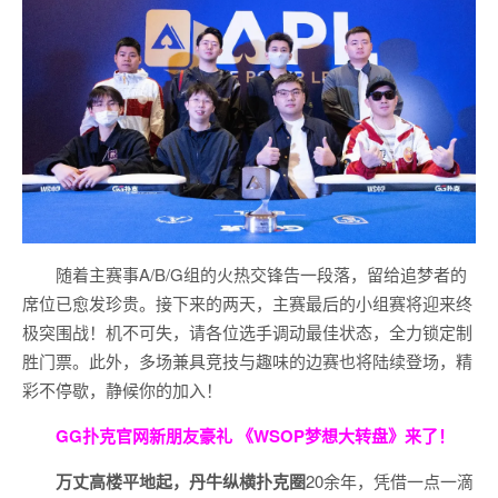
随着主赛事A/B/G组的火热交锋告一段落，留给追梦者的
席位已愈发珍贵。接下来的两天，主赛最后的小组赛将迎来终
极突围战！机不可失，请各位选手调动最佳状态，全力锁定制
胜门票。此外，多场兼具竞技与趣味的边赛也将陆续登场，精
彩不停歇，静候你的加入！
GG扑克官网新朋友豪礼
《WSOP梦想大转盘》来了！
万丈高楼平地起，丹牛纵横扑克圈
20余年，凭借一点一滴