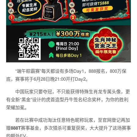
“端午粽霸赛”每天都设有多场Day1，888报名，800万保
底，赛事将于6月28日晚21:00开打Day2。
中国玩家只要夺冠，不只能获得特殊生肖龙专属头像，更
有全新“黑金”设计的虎首造型丹牛签名纪念奖杯，为你的胜利
荣耀加冕。
若在比赛中成功淘汰任意特色昵称玩家，至官网登记再加
赠
888T
赛事基金，多次猎杀可重复获奖，大大提升了这场赛事
的额外EV。