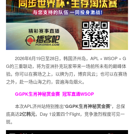
2026年6月19日至28日，韩国济州岛，APL × WSOP × G
G的三重联动，将为亚洲扑克玩家带来一场前所未有的巅峰体
验。
你可以在赛场之上，以牌为刃，博弈风云；也可以在赛场
之外，赴一场山海之约，尝遍海岛烟火。
GGPK生肖神秘赏金赛
冠军直通WSOP
本次APL济州站特别推出“
GGPK
生肖神秘赏金赛
”，总保
底高达
2
亿韩元
，Day 1设置四个Flight，竞争激烈程度可见一
斑。