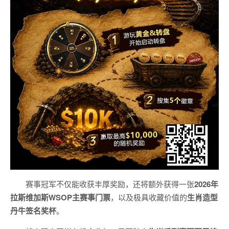
赛事冠军不仅能收获丰厚奖励，还将额外获得一张
2026
年
拉斯维加斯
WSOP
主赛事门票
，以及极具收藏价值的
生肖造型
丹牛签名奖杯
。