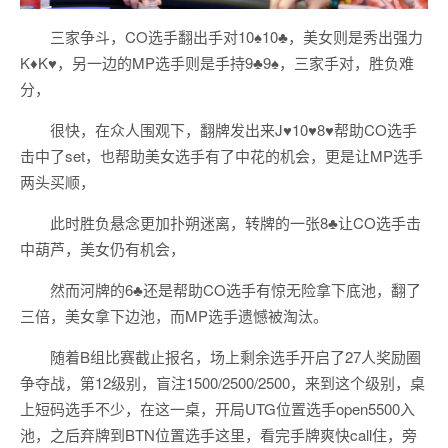
三家争斗，CO选手翻出手对10♠️10♣️，美女则是秀出强力
K♦️K♥️，另一边的MP选手则是手持9♣️9♠️，三家手对，胜负难
分，
很快，在众人围观下，翻牌发出来J♥️10♥️8♥️帮助CO选手
击中了set，也帮助美女选手有了中花的机会，更是让MP选手
两头买顺，
此时胜负悬念更加扑朔迷离，转牌的一张8♣️让CO选手击
中葫芦，美女仍有机会，
然而河牌的6♣️还是帮助CO选手有惊无险拿下底池，翻了
三倍，美女拿下边池，而MP选手遗憾被淘汰。
随着B组比赛截止报名，场上剩余选手开启了27人奖励圈
争夺战，第12级别，盲注1500/2500/2500，来到这个级别，桌
上短码选手不少，在这一桌，开局UTG位置选手open5500入
池，之后弃牌到BTN位置选手这里，看完手牌爽快call住，旁