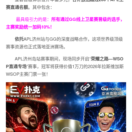
赛直通名额
。其中包含：
最具吸引力的是：
所有通过
GG
线上卫星赛晋级的选手，
主赛奖励统一加码
10%
！
依托
APL济州站与GG的深度战略合作，这项世界级顶级
赛事资源也正式落地亚洲赛场。
APL济州岛站赛事期间，现场同步开启“
荣耀之路
—WSO
P
直通专场
”赛事，冠军将获得价值1万刀的2026年拉斯维加斯
WSOP主赛门票一张！