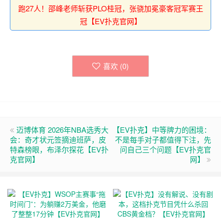
跑27人！邵峰老师斩获PLO桂冠，张骁加冕豪客冠军赛王
冠【EV扑克官网】
喜欢 (
0
)
迈博体育 2026年NBA选秀大
【EV扑克】中等牌力的困境：
会：奇才状元签摘迪班萨，皮
不是每手对子都值得下注，先
特森榜眼，布泽尔探花【EV扑
问自己三个问题【EV扑克官
克官网】
网】