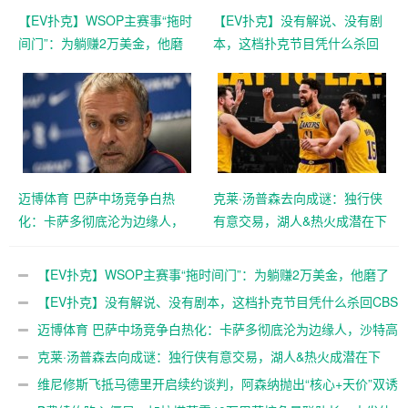
【EV扑克】WSOP主赛事“拖时
【EV扑克】没有解说、没有剧
间门”：为躺赚2万美金，他磨
本，这档扑克节目凭什么杀回
了整整17分钟【EV扑克官网】
CBS黄金档？【EV扑克官网】
迈博体育 巴萨中场竞争白热
克莱·汤普森去向成谜：独行侠
化：卡萨多彻底沦为边缘人，
有意交易，湖人&热火成潜在下
沙特高薪邀约引发去留两难
家，大发体育助力你的致富之
【EV扑克官网】
路！【EV扑克官网】
【EV扑克】WSOP主赛事“拖时间门”：为躺赚2万美金，他磨了
整整17分钟【EV扑克官网】
【EV扑克】没有解说、没有剧本，这档扑克节目凭什么杀回CBS
黄金档？【EV扑克官网】
迈博体育 巴萨中场竞争白热化：卡萨多彻底沦为边缘人，沙特高
薪邀约引发去留两难【EV扑克官网】
克莱·汤普森去向成谜：独行侠有意交易，湖人&热火成潜在下
家，大发体育助力你的致富之路！【EV扑克官网】
维尼修斯飞抵马德里开启续约谈判，阿森纳抛出“核心+天价”双诱