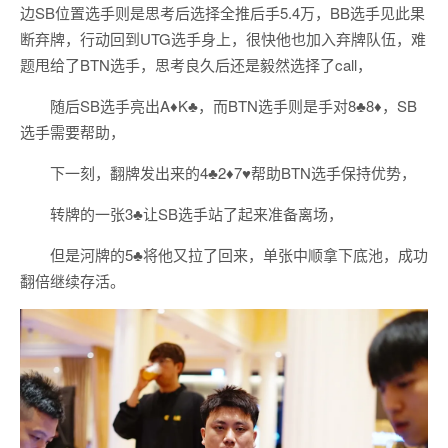
边SB位置选手则是思考后选择全推后手5.4万，BB选手见此果
断弃牌，行动回到UTG选手身上，很快他也加入弃牌队伍，难
题甩给了BTN选手，思考良久后还是毅然选择了call，
随后SB选手亮出A♦️K♣️，而BTN选手则是手对8♣️8♦️，SB
选手需要帮助，
下一刻，翻牌发出来的4♣️2♦️7♥️帮助BTN选手保持优势，
转牌的一张3♣️让SB选手站了起来准备离场，
但是河牌的5♣️将他又拉了回来，单张中顺拿下底池，成功
翻倍继续存活。