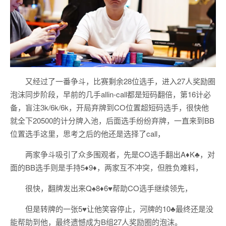
又经过了一番争斗，比赛剩余28位选手，进入27人奖励圈
泡沫同步阶段，早前的几手allin-call都是短码翻倍，第16计必
备，盲注3k/6k/6k，开局弃牌到CO位置超短码选手，很快他
就全下20500的计分牌入池，后面选手纷纷弃牌，一直来到BB
位置选手这里，思考之后的他还是选择了call，
两家争斗吸引了众多围观者，先是CO选手翻出A♦️K♣️，对
面的BB选手则是手持5♦️9♦️，两家互不冲突，但胜负难料，
很快，翻牌发出来Q♠️8♦️6♥️帮助CO选手继续领先，
但是转牌的一张5♥️让他笑容停止，河牌的10♣️最终还是没
能帮助到他，最终遗憾成为B组27人奖励圈的泡沫。