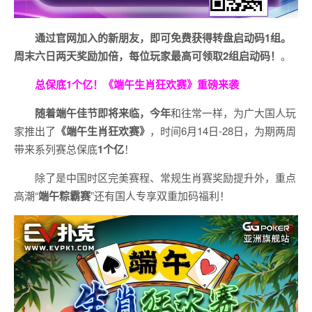
通过官网加入的新朋友，即可免费获得转盘启动码1组。
周末六日两天奖励加倍，每位玩家最高可领取2组启动码！
。
总保底1个亿！
《端午生肖狂欢赛》重磅来袭
随着端午佳节即将来临，今年
和往常一样，为广大国人玩
家推出了
《端午生肖狂欢赛》
，时间6月14日-28日，为期两周
带来系列赛总保底
1
个亿
！
除了是中国时区完美赛程、常规生肖赛奖励提升外，重点
高潮“
端午粽霸赛
”还有国人专享双重加码福利！