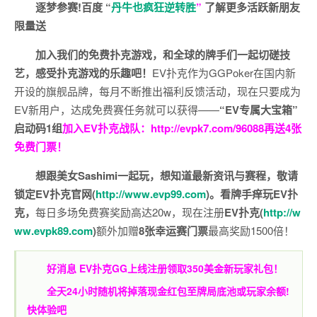
逐梦参赛!百度 “
丹牛也疯狂逆转胜
”
了解更多
活跃新朋友
限量送
加入我们的免费扑克游戏，和全球的牌手们一起切磋技
艺，感受扑克游戏的乐趣吧！
EV扑克作为GGPoker在国内新
开设的旗舰品牌，每月不断推出福利反馈活动，现在只要成为
EV新用户，达成免费赛任务就可以获得——
“EV专属大宝箱”
启动码1组
加入EV扑克战队：
http://evpk7.com/96088
再送4张
免费门票！
想跟美女Sashimi一起玩，
想知道最新资讯与赛程，
敬请
锁定EV扑克官网(
http://www.evp99.com
)。
看牌手痒玩EV扑
克，
每日多场免费赛奖励高达20w，现在注册
EV扑克(
http://w
ww.evpk89.com
)
额外加赠
8张幸运赛门票
最高奖励1500倍！
好消息 EV扑克GG上线注册领取350美金新玩家礼包！
全天24小时随机将掉落现金红包至牌局底池或玩家余额!
快体验吧