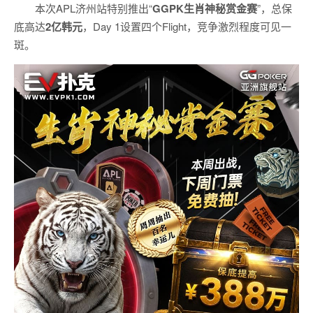
本次APL济州站特别推出“
GGPK
生肖神秘赏金赛
”，总保
底高达
2
亿韩元
，Day 1设置四个Flight，竞争激烈程度可见一
斑。