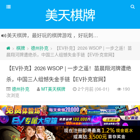
美天棋牌
美天棋牌，最好玩的棋牌游戏 ，好玩刺激可以赚Money，传送门：
棋牌
德州扑克
【EV扑克】2026 WSOP | 一步之遥！苗
>
>
>
晨翔河牌遭绝杀，中国三人组憾失金手链【EV扑克官网】
【EV扑克】2026 WSOP | 一步之遥！苗晨翔河牌遭绝
杀，中国三人组憾失金手链【EV扑克官网】
德州扑克
MT美天棋牌
2个月前 (06-01)
190
次浏览