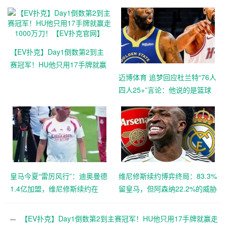
【EV扑克】Day1倒数第2到主
赛冠军！HU他只用17手牌就赢
走1000万刀！【EV扑克官网】
迈博体育 追梦回应杜兰特“76人
四人25+”言论：他说的是篮球
即得分，但别拿他和詹姆斯作
比较【EV扑克官网】
皇马今夏“雷厉风行”：迪奥曼德
维尼修斯续约博弈终局：83.3%
1.4亿加盟，维尼修斯续约在
留皇马，但阿森纳22.2%的威胁
即，阿森纳“声东击西”策略落
真实存在，大发体育助力你的
空，大发体育助力你的致富之
致富之路！【EV扑克官网】
【EV扑克】Day1倒数第2到主赛冠军！HU他只用17手牌就赢走
路！【EV扑克官网】