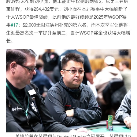
牌3♥均未帮到刘小虎，他未能击中仅剩的两张5，以第三名结
束征程，获得234,432美元。刘小虎在本届赛事中大幅刷新了
个人WSOP最佳战绩，此前他的最好成绩是2025年WSOP赛
事
#17
：$2,000无限注德州扑克的第六名，而本次季军让他将
生涯最高名次一举提升至前三，累计WSOP奖金也获得大幅增
长。
单挑阶段在苗晨翔与Daniyal Gheba之间展开。苗晨翔以D