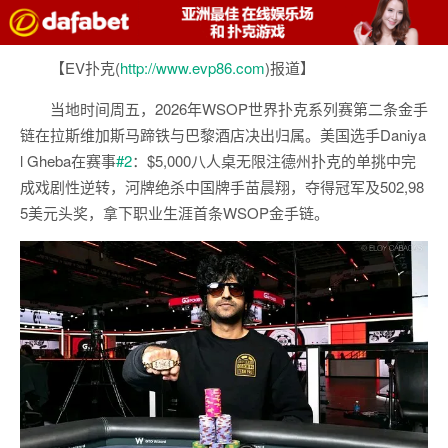
【EV扑克(
http://www.evp86.com
)报道】
当地时间周五，2026年WSOP世界扑克系列赛第二条金手
链在拉斯维加斯马蹄铁与巴黎酒店决出归属。美国选手Daniya
l Gheba在赛事
#2
：$5,000八人桌无限注德州扑克的单挑中完
成戏剧性逆转，河牌绝杀中国牌手苗晨翔，夺得冠军及502,98
5美元头奖，拿下职业生涯首条WSOP金手链。