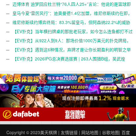
1000万刀！【EV扑克官网】
迈博体育 追梦回应杜兰特“76人四人25+”言论：他说的是篮球即
得分，但别拿他和詹姆斯作比较【EV扑克官网】
皇马今夏“雷厉风行”：迪奥曼德1.4亿加盟，维尼修斯续约在即，
阿森纳“声东击西”策略落空，大发体育助力你的致富之路！【EV扑
维尼修斯续约博弈终局：83.3%留皇马，但阿森纳22.2%的威胁
克官网】
真实存在，大发体育助力你的致富之路！【EV扑克官网】
【EV扑克】当年横扫牌桌的那批老玩家，如今怎么连鱼都打不过
了【EV扑克官网】
【EV扑克】从922人到9人：那场价值1000万美元的扑克牌局，
即将揭晓最终答案【EV扑克官网】
【EV扑克】遇到这6种情况，弃牌才是让你长期盈利的明智之举
【EV扑克官网】
【EV扑克】2026IPG总决赛选拔赛 | 263人围猎B组，吴武煌
54.4万领跑，主赛第一轮晋级版图再添40人【EV扑克官网】
Copyright © 2023
美天棋牌
|
友情链接
|
网站地图
|
谷歌地图
|
百度