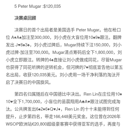
5 Peter Mugar :$120,035
决赛桌回顾
决赛日的首个出局者是美国选手 Peter Mugar。他在枪口
位 A♦A♠加注至300,000，刘小虎在大盲位用10♠9♠跟注。翻牌
发出 J♥8♠3♠，刘小虎过牌后，Mugar持续下注150,000，刘小
虎过牌-加注至700,000。Mugar清点筹码后全下1,800,000，刘
小虎立即跟注。转牌的4♠直接让刘小虎做成同花，尽管Mugar
也获得了同花听牌的逆转机会，但河牌的7♥彻底宣告他以第五
名出局，收获120,035美元。刘小虎用一场干净利落的淘汰开
启了决赛日的中国旋风。
第四名归属随后在中国德比中决出。Ren Lin在庄位用10♦
10♥全下1,700,000，小盲位的苗晨翔用A♣A♥跟注试图完成淘
汰。公共牌发出6♠2♦6♦Q♥J♦，Ren Lin 的十十未能得到任何
提升，止步第四名，带走166,448美元奖金。这位曾在2026年
WSOP欧洲站€20,800超级豪客赛中获得亚军的选手，再度与