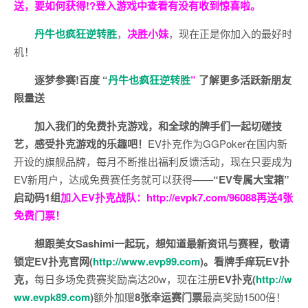
送，要如何获得!?登入游戏中查看有没有收到惊喜啦。
丹牛也疯狂逆转胜
，
决胜小妹
，现在正是你加入的最好时
机！
逐梦参赛!百度 “
丹牛也疯狂逆转胜
”
了解更多
活跃新朋友
限量送
加入我们的免费扑克游戏，和全球的牌手们一起切磋技
艺，感受扑克游戏的乐趣吧！
EV扑克作为GGPoker在国内新
开设的旗舰品牌，每月不断推出福利反馈活动，现在只要成为
EV新用户，达成免费赛任务就可以获得——
“EV专属大宝箱”
启动码1组
加入EV扑克战队：
http://evpk7.com/96088
再送4张
免费门票！
想跟美女Sashimi一起玩，
想知道最新资讯与赛程，
敬请
锁定EV扑克官网(
http://www.evp99.com
)。
看牌手痒玩EV扑
克，
每日多场免费赛奖励高达20w，现在注册
EV扑克(
http://w
ww.evpk89.com
)
额外加赠
8张幸运赛门票
最高奖励1500倍！