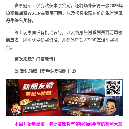
赛事冠军不仅能收获丰厚奖励，还将额外获得一张
2026
年
拉斯维加斯
WSOP
主赛事门票
，以及极具收藏价值的
生肖造型
丹牛签名奖杯
。
线上玩家同样有机会参与，只要跻身
生肖系列赛百万周榜
前五名
，即可获得参赛资格，并额外解锁WSOP直通车赛机
会。
首次来玩？门票我请！
🎁
登记领取【新手迎新福利】
🎁
本周开始新朋友＋老朋友都将有各种领到手软的福利大放