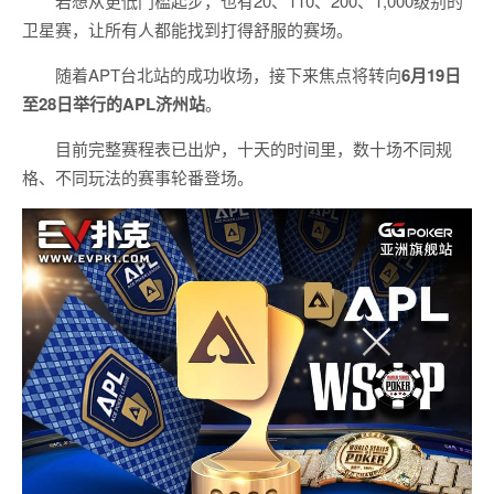
若想从更低门槛起步，也有20、110、200、1,000级别的
卫星赛，让所有人都能找到打得舒服的赛场。
随着APT台北站的成功收场，接下来焦点将转向
6
月
19
日
至
28
日举行的
APL
济州站
。
目前完整赛程表已出炉，十天的时间里，数十场不同规
格、不同玩法的赛事轮番登场。