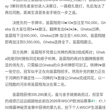
ay 3筹码领先者身份进入决赛日，一路稳扎稳打，先后淘汰了
两位同胞，距离生涯首条金手链仅一步之遥。
决胜负的一手牌中，苗晨翔用10♣10♦加注至750,000，Gh
eba 在大盲位用5♦4♦跟注。翻牌发出6♦2♦2♣，Gheba过牌，
苗晨翔下注550,000，Gheba过牌-加注至1,400,000，苗晨翔随
即再加注到3,550,000。Gheba选择全下，苗晨翔跟注。
双方亮牌：苗晨翔手凭借公共牌的两张2组成两对；Gheb
a则是同时拥有同花和顺子听牌。苗晨翔的两对在翻牌圈是明
显的领先方，只需躲过Gheba的众多听牌即可封王。转牌9♥是
一张空白，冠军似乎正在向苗晨翔招手。然而扑克的魅力正在
于河牌的不确定性——河牌的7♦直接让Gheba完成同花，以一
记残酷的河杀将苗晨翔淘汰在第二名。
苗晨翔获得335,290美元，虽与金手链擦肩而过，但亚军
的成绩已远远超越他此前在2026年WSOP欧洲站赛事
#1
：€1,1
00揭幕神秘赏金赛中获得的第九名，创下个人WSOP生涯最佳