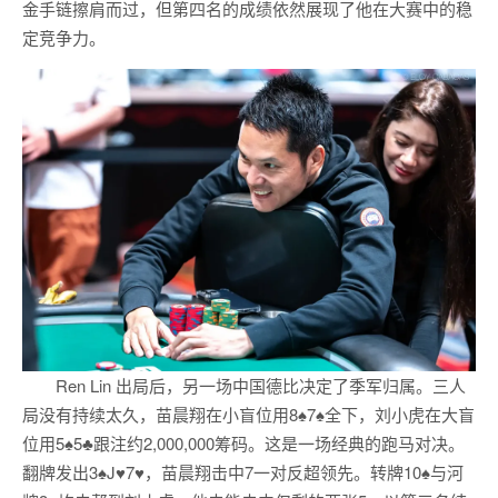
金手链擦肩而过，但第四名的成绩依然展现了他在大赛中的稳
定竞争力。
Ren Lin 出局后，另一场中国德比决定了季军归属。三人
局没有持续太久，苗晨翔在小盲位用8♠7♠全下，刘小虎在大盲
位用5♠5♣跟注约2,000,000筹码。这是一场经典的跑马对决。
翻牌发出3♠J♥7♥，苗晨翔击中7一对反超领先。转牌10♠与河