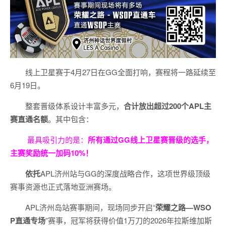
线上卫星赛于4月27日在GG全面打响，赛程将一路延续至
6月19日。
整套晋级体系设计丰富多元，
合计放出
超过200个
APL主
赛直通名额
。其中包含：
最具吸引力的是：
所有通过
GG
线上卫星赛晋级的选手，
主赛奖励统一加码
10%
！
依托
APL济州站与GG的深度战略合作，这项世界级顶级
赛事资源也正式落地亚洲赛场。
APL济州岛站赛事期间，现场同步开启“
荣耀之路
—WSO
P
直通专场
”赛事，冠军将获得价值1万刀的2026年拉斯维加斯