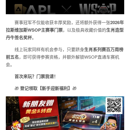
赛事冠军不仅能收获丰厚奖励，还将额外获得一张
2026
年
拉斯维加斯
WSOP
主赛事门票
，以及极具收藏价值的
生肖造型
丹牛签名奖杯
。
线上玩家同样有机会参与，只要跻身
生肖系列赛百万周榜
前五名
，即可获得参赛资格，并额外解锁WSOP直通车赛机
会。
首次来玩？门票我请！
🎁
登记领取【新手迎新福利】
🎁