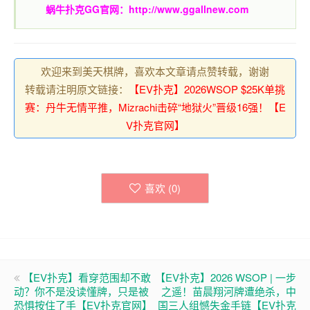
蜗牛扑克GG官网：
http://www.ggallnew.com
欢迎来到美天棋牌，喜欢本文章请点赞转载，谢谢
转载请注明原文链接：
【EV扑克】2026WSOP $25K单挑
赛：丹牛无情平推，Mizrachi击碎“地狱火”晋级16强！【E
V扑克官网】
喜欢 (
0
)
【EV扑克】看穿范围却不敢
【EV扑克】2026 WSOP | 一步
动？你不是没读懂牌，只是被
之遥！苗晨翔河牌遭绝杀，中
恐惧按住了手【EV扑克官网】
国三人组憾失金手链【EV扑克