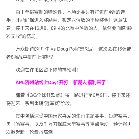
由于单挑赛制的特殊性，本场比赛只有打进前4强的选
手，才能确保进入奖励圈，锁定六位数的丰厚奖金！这意味
着，接下来在16进8、8进4的比赛中落败的人，依然要面临“颗
粒无收”的结局。
万众期待的“丹牛 vs Doug Polk”恩怨局，这次会在16强或
者8强战中提前上演吗？
欢迎在评论区留下你的神预测！
APL济州站线上Day1开打
新朋友福利来了！
随着《
GG全球狂欢赛》将一路进行至6月9日，接下来还
将迎来一系列重磅“冠军赛”阶段。
其中包括深受中国玩家喜爱的生肖主题赛事、短牌赛事、
奥马哈赛事，以及千万刀保底大型赛事等重点活动，预计将再
次掀起新一轮激战高潮。