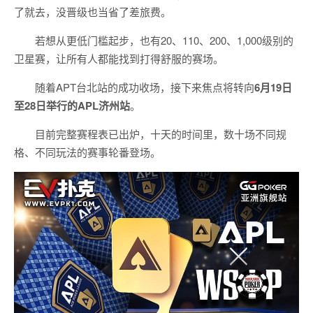
了就去，没晋级也当省了差旅费。
若想从更低门槛起步，也有20、110、200、1,000级别的
卫星赛，让所有人都能找到打得舒服的赛场。
随着APT台北站的成功收场，接下来焦点将转向
6
月
19
日
至
28
日举行的
APL
济州站
。
目前完整赛程表已出炉，十天的时间里，数十场不同规
格、不同玩法的赛事轮番登场。