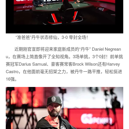
“准爸爸”丹牛状态修仙，3-0 零封全场！
近期刚官宣即将迎来家庭新成员的“丹牛” Daniel Negrean
u，在赛场上简直像开了全知视角。3场单挑，3个0封！前单挑
赛冠军Darius Samual、豪客赛常客Brock Wilson还有Harvey
Castro，在他面前毫无招架之力，被丹牛一路平推，轻松挺进
16强。