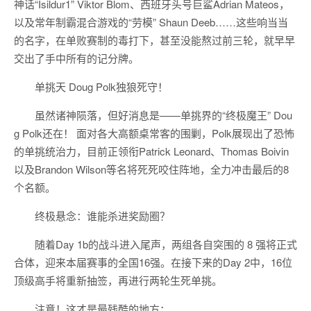
神话“Isildur1” Viktor Blom、西班牙头号巨鲨Adrian Mateos，
以及常年制霸混合游戏的“劳模” Shaun Deeb……这些响当当
的名字，在单败赛制的毒打下，甚至没能熬过前三轮，就早早
交出了手中所有的记分牌。
单挑天 Doug Polk独狼死守！
虽然诸神陨落，但好消息是——单挑界的“终极魔王” Dou
g Polk还在！ 面对各大高额桌常客的围剿，Polk展现出了恐怖
的单挑统治力，目前正领衔Patrick Leonard、Thomas Boivin
以及Brandon Wilson等名将死死咬住阵地，全力冲击最后的8
个名额。
终极悬念：谁能杀进奖励圈？
随着Day 1b的战斗进入尾声，两组各自突围的 8 强将正式
合体，迎来本届赛事的全国16强。在接下来的Day 2中，16位
顶级高手将重新抽签，再进行两轮生死单挑。
注意！这才是最残酷的地方：