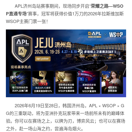
APL济州岛站赛事期间，现场同步开启“
荣耀之路
—WSO
P
直通专场
”赛事，冠军将获得价值1万刀的2026年拉斯维加斯
WSOP主赛门票一张！
2026年6月19日至28日，韩国济州岛，APL × WSOP × G
G的三重联动，将为亚洲扑克玩家带来一场前所未有的巅峰体
验。
你可以在赛场之上，以牌为刃，博弈风云；也可以在赛场
之外，赴一场山海之约，尝遍海岛烟火。