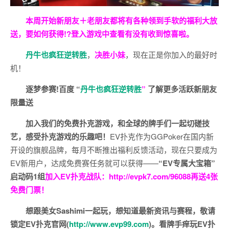
本周开始新朋友＋老朋友都将有各种领到手软的福利大放
送，要如何获得!?登入游戏中查看有没有收到惊喜啦。
丹牛也疯狂逆转胜
，
决胜小妹
，现在正是你加入的最好时
机！
逐梦参赛!百度 “
丹牛也疯狂逆转胜
”
了解更多
活跃新朋友
限量送
加入我们的免费扑克游戏，和全球的牌手们一起切磋技
艺，感受扑克游戏的乐趣吧！
EV扑克作为GGPoker在国内新
开设的旗舰品牌，每月不断推出福利反馈活动，现在只要成为
EV新用户，达成免费赛任务就可以获得——
“EV专属大宝箱”
启动码1组
加入EV扑克战队：
http://evpk7.com/96088
再送4张
免费门票！
想跟美女Sashimi一起玩，
想知道最新资讯与赛程，
敬请
锁定EV扑克官网(
http://www.evp99.com
)。
看牌手痒玩EV扑