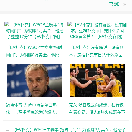
官网】
【EV扑克】WSOP主赛事“拖时
【EV扑克】没有解说、没有剧
间门”：为躺赚2万美金，他磨
本，这档扑克节目凭什么杀回
了整整17分钟【EV扑克官网】
CBS黄金档？【EV扑克官网】
迈博体育 巴萨中场竞争白热
克莱·汤普森去向成谜：独行侠
化：卡萨多彻底沦为边缘人，
有意交易，湖人&热火成潜在下
沙特高薪邀约引发去留两难
家，大发体育助力你的致富之
【EV扑克官网】
路！【EV扑克官网】
【EV扑克】WSOP主赛事“拖时间门”：为躺赚2万美金，他磨了