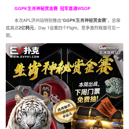
GGPK生肖神秘赏金赛
冠军直通WSOP
本次APL济州站特别推出“
GGPK
生肖神秘赏金赛
”，总保
底高达
2
亿韩元
，Day 1设置四个Flight，竞争激烈程度可见一
斑。