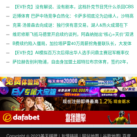
整整17分钟【EV扑克官网】
【EV扑克】没有解说、没有剧本，这档扑克节目凭什么杀回CBS
黄金档？【EV扑克官网】
迈博体育 巴萨中场竞争白热化：卡萨多彻底沦为边缘人，沙特高
薪邀约引发去留两难【EV扑克官网】
克莱·汤普森去向成谜：独行侠有意交易，湖人&热火成潜在下
家，大发体育助力你的致富之路！【EV扑克官网】
维尼修斯飞抵马德里开启续约谈判，阿森纳抛出“核心+天价”双诱
惑，大发体育助力你的致富之路！【EV扑克官网】
B费续约陷入僵局，加拉塔萨雷40万周薪挖角曼联队长，大发体
育助力你的致富之路！【EV扑克官网】
【EV扑克】AI模拟百万次后得出华人选手问鼎主赛冠军概率仅
3%【EV扑克官网】
萨拉赫告别利物浦，自由身加盟土超特拉布宗体育，签约2年，
大发体育助力你的致富之路！【EV扑克官网】
Copyright © 2023
美天棋牌
|
友情链接
|
网站地图
|
谷歌地图
|
百度