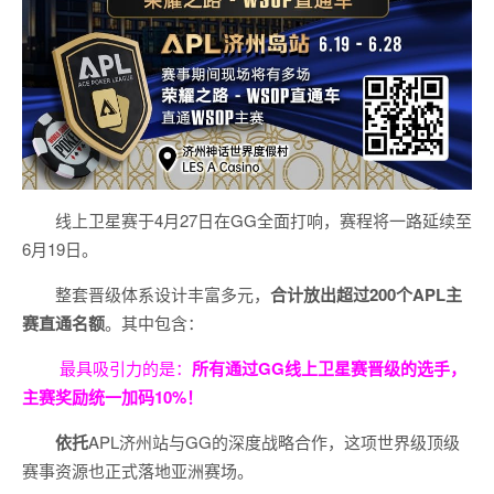
线上卫星赛于4月27日在GG全面打响，赛程将一路延续至
6月19日。
整套晋级体系设计丰富多元，
合计放出
超过200个
APL主
赛直通名额
。其中包含：
最具吸引力的是：
所有通过
GG
线上卫星赛晋级的选手，
主赛奖励统一加码
10%
！
依托
APL济州站与GG的深度战略合作，这项世界级顶级
赛事资源也正式落地亚洲赛场。