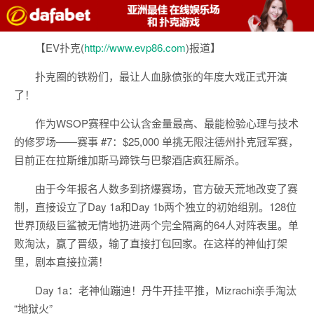
【EV扑克(
http://www.evp86.com
)报道】
扑克圈的铁粉们，最让人血脉偾张的年度大戏正式开演
了！
作为WSOP赛程中公认含金量最高、最能检验心理与技术
的修罗场——赛事 #7：$25,000 单挑无限注德州扑克冠军赛，
目前正在拉斯维加斯马蹄铁与巴黎酒店疯狂厮杀。
由于今年报名人数多到挤爆赛场，官方破天荒地改变了赛
制，直接设立了Day 1a和Day 1b两个独立的初始组别。128位
世界顶级巨鲨被无情地扔进两个完全隔离的64人对阵表里。单
败淘汰，赢了晋级，输了直接打包回家。在这样的神仙打架
里，剧本直接拉满！
Day 1a：老神仙蹦迪！丹牛开挂平推，Mizrachi亲手淘汰
“地狱火”