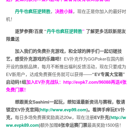
丹牛也疯狂逆转胜
，
决胜小妹
，现在正是你加入的最好时
机！
逐梦参赛!百度 “
丹牛也疯狂逆转胜
”
了解更多
活跃新朋友
限量送
加入我们的免费扑克游戏，和全球的牌手们一起切磋技
艺，感受扑克游戏的乐趣吧！
EV扑克作为GGPoker在国内新
开设的旗舰品牌，每月不断推出福利反馈活动，现在只要成为
EV新用户，达成免费赛任务就可以获得——
“EV专属大宝箱”
启动码1组
加入EV扑克战队：
http://evpk7.com/96088
再送4张
免费门票！
想跟美女Sashimi一起玩，
想知道最新资讯与赛程，
敬请
锁定EV扑克官网(
http://www.evp99.com
)。
看牌手痒玩EV扑
克，
每日多场免费赛奖励高达20w，现在注册
EV扑克(
http://w
ww.evpk89.com
)
额外加赠
8张幸运赛门票
最高奖励1500倍！