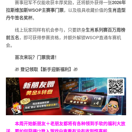
赛事冠军不仅能收获丰厚奖励，还将额外获得一张
2026
年
拉斯维加斯
WSOP
主赛事门票
，以及极具收藏价值的
生肖造型
丹牛签名奖杯
。
线上玩家同样有机会参与，只要跻身
生肖系列赛百万周榜
前五名
，即可获得参赛资格，并额外解锁WSOP直通车赛机
会。
首次来玩？门票我请！
🎁
登记领取【新手迎新福利】
🎁
本周开始新朋友＋老朋友都将有各种领到手软的福利大放
送，要如何获得!?登入游戏中查看有没有收到惊喜啦。