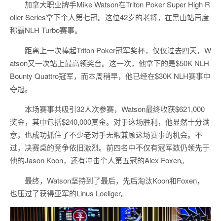
加拿大职业牌手Mike Watson在Triton Poker Super High R
oller Series拿下个人第七冠。这位42岁的老将，在黑山站再度
称霸NLH Turbo赛事。
距离上一次捧起Triton Poker冠军奖杯，仅仅过去四天，W
atson又一次站上最高领奖台。这一次，他拿下的是$50K NLH
Bounty Quattro冠军，而本周稍早，他已经在$30K NLH赛事中
夺冠。
本场赛事共吸引32人次参赛，Watson最终收获$621,000
奖金，其中包括$240,000赏金。对于这场胜利，他显然十分满
意，也成功抓住了不少老对手无暇兼顾这场赛事的机会。不
过，决赛桌的竞争依旧激烈。前四名中不仅有冠军数仍领先于
他的Jason Koon，还有冲击个人第五冠的Alex Foxen。
最终，Watson坚持到了最后，先后淘汰Koon和Foxen，
也压过了获得亚军的Linus Loeliger。