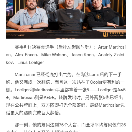
赛事# 11决赛桌选手（后排左起顺时针）：Artur Martirosi
an、Alex Foxen、Mike Watson、Jason Koon、Anatoly Zlotni
kov、Linus Loeliger
Martirosian已经彻底打出气势。在淘汰Lonis后的下一手
牌，他又完成一次翻倍，而且这一次站在了Cooler更有利的一
侧。Loeliger和Martirosian手里都拿着一张5——Loeliger是A♣5
♣，Martirosian则是A♠5♣。转牌发出时，另外两张5也已经出
现在公共牌面上，双方随即打光全部筹码，最终Martirosian凭
借更大的踢脚完成巨大翻倍。
那一刻，他的筹码达到76个大盲，而全场平均筹码仅有36