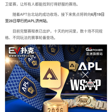
卫星赛，让所有人都能找到打得舒服的赛场。
随着APT台北站的成功收场，接下来焦点将转向
6
月
19
日
至
28
日举行的
APL
济州站
。
目前完整赛程表已出炉，十天的时间里，数十场不同规
格、不同玩法的赛事轮番登场。