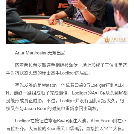
Artur Martirosian无奈出局
随着两位俄罗斯选手相继被淘汰，场上形成了三位北美选
手对抗状态火热的瑞士高手Loeliger的局面。
率先发难的是Watson。他拿着口袋8与Loeliger打到ALL-I
N，最终一路组成顺子完成翻倍。Loeliger的A♥10♣从头到尾都
没能形成真正威胁。不过，Loeliger并没有因此沉寂太久，很
快又在与Jason Koon的对抗中重新拿回主动权。
Loeliger在按钮位拿着K♣J♥跟注入池，Alex Foxen则在小
盲位补齐。大盲位的Koon看到口袋6后，直接推入14个大盲。