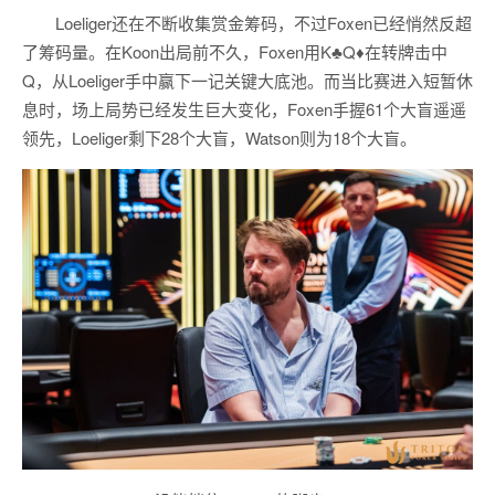
Loeliger还在不断收集赏金筹码，不过Foxen已经悄然反超
了筹码量。在Koon出局前不久，Foxen用K♣Q♦在转牌击中
Q，从Loeliger手中赢下一记关键大底池。而当比赛进入短暂休
息时，场上局势已经发生巨大变化，Foxen手握61个大盲遥遥
领先，Loeliger剩下28个大盲，Watson则为18个大盲。