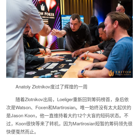
Anatoly Zlotnikov度过了辉煌的一周
随着Zlotnikov出局，Loeliger重新回到筹码榜首，身后依
次是Watson、Foxen和Martirosian。唯一始终没有太大起伏的
是Jason Koon，他一直维持着大约12个大盲的短码状态。不
过，Koon很快等来了转机，因为Martirosian短暂的筹码领先很
快便戛然而止。