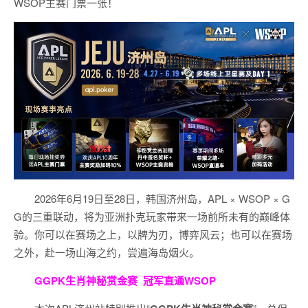
WSOP主赛门票一张！
2026年6月19日至28日，韩国济州岛，APL × WSOP × G
G的三重联动，将为亚洲扑克玩家带来一场前所未有的巅峰体
验。
你可以在赛场之上，以牌为刃，博弈风云；也可以在赛场
之外，赴一场山海之约，尝遍海岛烟火。
GGPK生肖神秘赏金赛
冠军直通WSOP