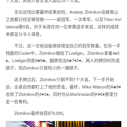
个大盲，其他人甚至没人超过33个大盲。
无论这场比赛最终结果如何，Anatoly Zlotnikov这趟黑山
之旅都已经足够惊艳——一座冠军、一次季军，以及Triton Invi
tational第5名。对于本周任何一位参赛选手来说，这样的成绩
单都足以令人满意。
不过，这一次他没能继续增加自己的冠军数量。在另一手
残酷的Cooler中，Zlotnikov输给了Loeliger。Zlotnikov拿着4♠3
♠，Loeliger则是9♣8♣。翻牌发出6♣7♥5♥，两人的牌同时形成
顺子，但Zlotnikov只是较小的一端顺子。
这手牌过后，Zlotnikov只剩不到1个大盲。下一手开始
后，全桌自然都盯上了他的赏金。最终，Mike Watson的A♣9♥
击败了Zlotnikov的4♥3♠，同时也从Martirosian的K♥6♦那里分
走一些筹码。
Zlotnikov最终收获$79,000。