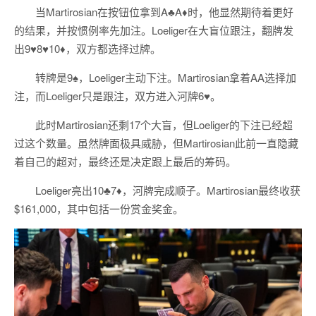
当Martirosian在按钮位拿到A♣A♦时，他显然期待着更好
的结果，并按惯例率先加注。Loeliger在大盲位跟注，翻牌发
出9♥8♥10♦，双方都选择过牌。
转牌是9♠，Loeliger主动下注。Martirosian拿着AA选择加
注，而Loeliger只是跟注，双方进入河牌6♥。
此时Martirosian还剩17个大盲，但Loeliger的下注已经超
过这个数量。虽然牌面极具威胁，但Martirosian此前一直隐藏
着自己的超对，最终还是决定跟上最后的筹码。
Loeliger亮出10♣7♦，河牌完成顺子。Martirosian最终收获
$161,000，其中包括一份赏金奖金。