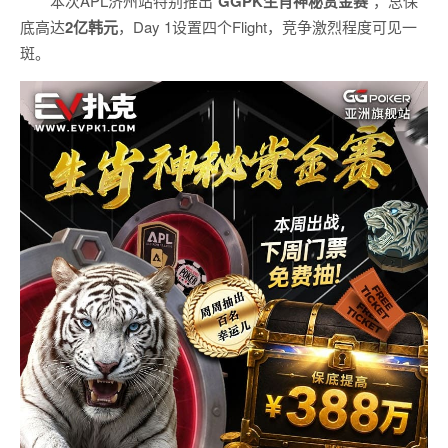
本次APL济州站特别推出“
GGPK
生肖神秘赏金赛
”，总保
底高达
2
亿韩元
，Day 1设置四个Flight，竞争激烈程度可见一
斑。