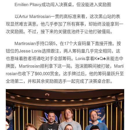
Emilien Pitavy成功闯入决赛桌，但没能进入奖励圈
以Artur Martirosian一贯的高标准来看，这次黑山站的表
现显然难言满意。他几乎参加了所有赛事，却始终没能拿到一
次奖励圈。不过，接下来的关键底池终于让他打破僵局。
Martirosian手持口袋5，在17个大盲码量下直接开推。按
钮位的Jesse Lonis选择跟注，两人筹码量几乎完全相同，这
也意味着胜者将通吃对手全部筹码。Lonis拿着K♦Q♣未能击中
牌面，Martirosian顺利拿下这一局。泡沫圈瞬间被打破，Marti
rosian也收下了$60,000赏金。这手牌过后，他的筹码量跃升至
全场第二，并和其余奖励圈选手一起完成了决赛桌合影。