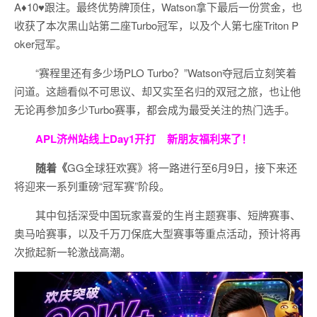
A♦10♥跟注。最终优势牌顶住，Watson拿下最后一份赏金，也
收获了本次黑山站第二座Turbo冠军，以及个人第七座Triton P
oker冠军。
“赛程里还有多少场PLO Turbo？”Watson夺冠后立刻笑着
问道。这趟看似不可思议、却又实至名归的双冠之旅，也让他
无论再参加多少Turbo赛事，都会成为最受关注的热门选手。
APL济州站线上Day1开打
新朋友福利来了！
随着《
GG全球狂欢赛》将一路进行至6月9日，接下来还
将迎来一系列重磅“冠军赛”阶段。
其中包括深受中国玩家喜爱的生肖主题赛事、短牌赛事、
奥马哈赛事，以及千万刀保底大型赛事等重点活动，预计将再
次掀起新一轮激战高潮。