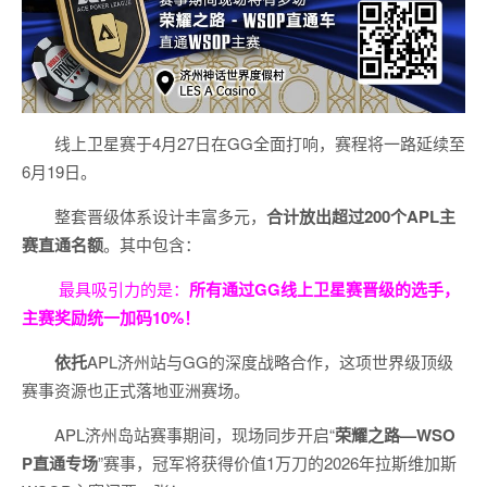
线上卫星赛于4月27日在GG全面打响，赛程将一路延续至
6月19日。
整套晋级体系设计丰富多元，
合计放出
超过200个
APL主
赛直通名额
。其中包含：
最具吸引力的是：
所有通过
GG
线上卫星赛晋级的选手，
主赛奖励统一加码
10%
！
依托
APL济州站与GG的深度战略合作，这项世界级顶级
赛事资源也正式落地亚洲赛场。
APL济州岛站赛事期间，现场同步开启“
荣耀之路
—WSO
P
直通专场
”赛事，冠军将获得价值1万刀的2026年拉斯维加斯