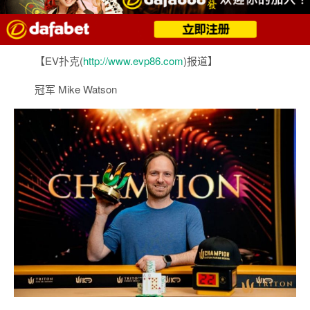
【EV扑克(
http://www.evp86.com
)报道】
冠军 Mike Watson