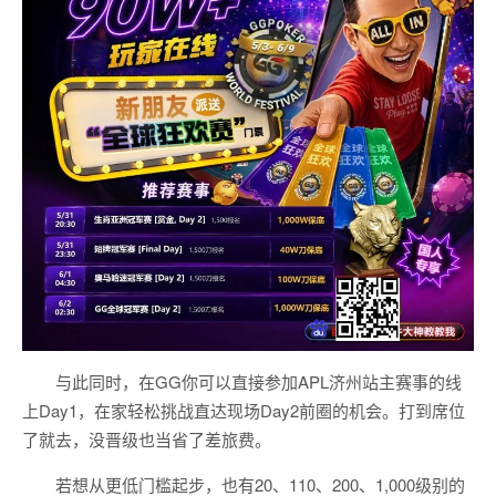
与此同时，在GG你可以直接参加APL济州站主赛事的线
上Day1，在家轻松挑战直达现场Day2前圈的机会。打到席位
了就去，没晋级也当省了差旅费。
若想从更低门槛起步，也有20、110、200、1,000级别的