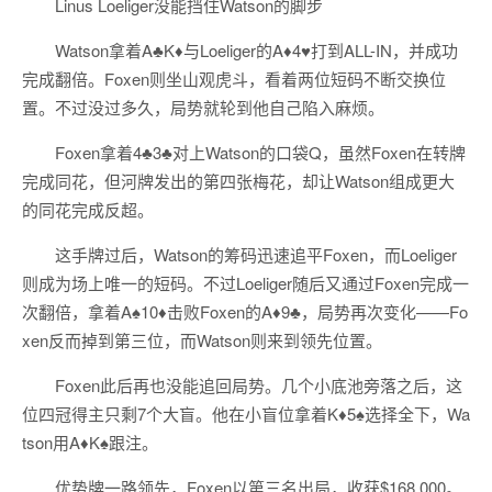
Linus Loeliger没能挡住Watson的脚步
Watson拿着A♣K♦与Loeliger的A♦4♥打到ALL-IN，并成功
完成翻倍。Foxen则坐山观虎斗，看着两位短码不断交换位
置。不过没过多久，局势就轮到他自己陷入麻烦。
Foxen拿着4♣3♣对上Watson的口袋Q，虽然Foxen在转牌
完成同花，但河牌发出的第四张梅花，却让Watson组成更大
的同花完成反超。
这手牌过后，Watson的筹码迅速追平Foxen，而Loeliger
则成为场上唯一的短码。不过Loeliger随后又通过Foxen完成一
次翻倍，拿着A♠10♦击败Foxen的A♦9♣，局势再次变化——Fo
xen反而掉到第三位，而Watson则来到领先位置。
Foxen此后再也没能追回局势。几个小底池旁落之后，这
位四冠得主只剩7个大盲。他在小盲位拿着K♦5♠选择全下，Wa
tson用A♦K♠跟注。
优势牌一路领先，Foxen以第三名出局，收获$168,000。