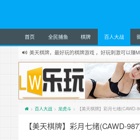
首页
全民捕鱼
棋牌
百人大战
美天棋牌，最好玩的棋牌游戏 ，好玩刺激可以赚Mo
百人大战
龙虎斗
【美天棋牌】彩月七绪(CAWD
>
>
>
【美天棋牌】彩月七绪(CAWD-9