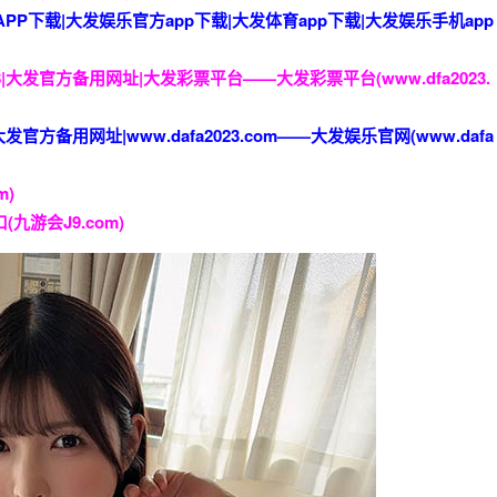
)官方APP下载|大发娱乐官方app下载|大发体育app下载|大发娱乐手机app
8|大发官方备用网址|大发彩票平台——大发彩票平台(www.dfa2023.
官方备用网址|www.dafa2023.com——大发娱乐官网(www.dafa
m)
九游会J9.com)