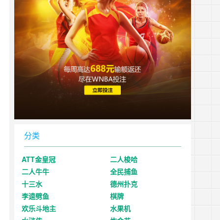
分类
ATT金皇冠
二人梭哈
二人牛牛
全民捕鱼
十三水
德州扑克
李逵劈鱼
棋牌
欢乐斗地主
水果机