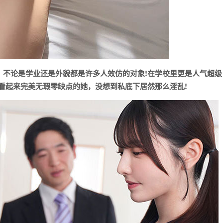
，不论是学业还是外貌都是许多人效仿的对象!在学校里更是人气超级
看起来完美无瑕零缺点的她，没想到私底下居然那么淫乱!