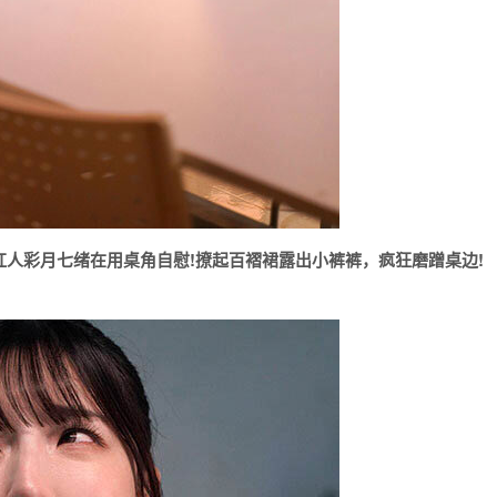
人彩月七绪在用桌角自慰!撩起百褶裙露出小裤裤，疯狂磨蹭桌边!