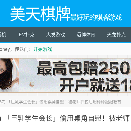
美天棋牌
最好玩的棋牌游戏
街机
EV扑克
大发游戏
迈博体育
天龙扑克
ney，传送门：
开始游戏
-987) 「巨乳学生会长」偷用桌角自慰！被老师抓包后用棒棒狠狠教育
87) 「巨乳学生会长」偷用桌角自慰！被老师