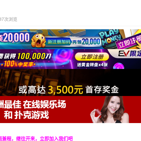
37次浏览
雨兼程，继往开来，立即加入我们吧