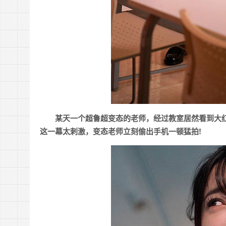
某天一个超鲁超变态的老师，经过教室居然看到大红
这一幕太刺激，变态老师立刻偷出手机一顿猛拍!