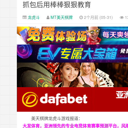
抓包后用棒棒狠狠教育
龙虎斗
MT美天棋牌
2个月前 (05-31)
1
美天棋牌龙虎斗游戏报道：
大发体育，亚洲领先的专业电竞体育赛事预测平台，风