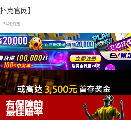
V扑克官网】
174次浏览