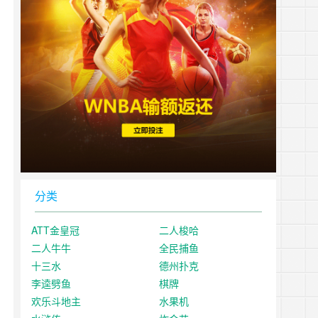
分类
ATT金皇冠
二人梭哈
二人牛牛
全民捕鱼
十三水
德州扑克
李逵劈鱼
棋牌
欢乐斗地主
水果机