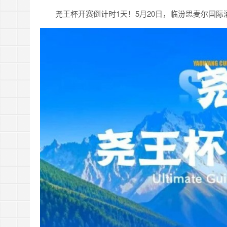
尧王杯开赛倒计时1天！5月20日，临汾思麦尔国