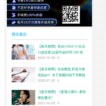
猜你喜欢
【美天棋牌】長谷川ゆかり(长谷
川由佳里)出道作品KIRE-081发
2023-10-09
0
布！这个新人怪怪的！和日本制压
缩机一样稀少的她下海了！【EV
【美天棋牌】化妆教程 秒变大眼
扑克官网】
混血girl！关于美瞳的纯干货教程
2020-07-02
0
【美天棋牌】《爱情公寓5》都有
哪些槽点？
2021-02-05
0