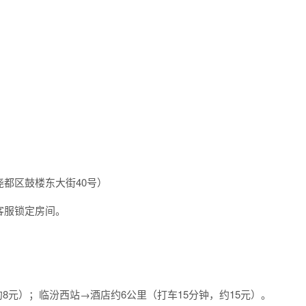
都区鼓楼东大街40号）
客服锁定房间。
约8元）；临汾西站→酒店约6公里（打车15分钟，约15元）。