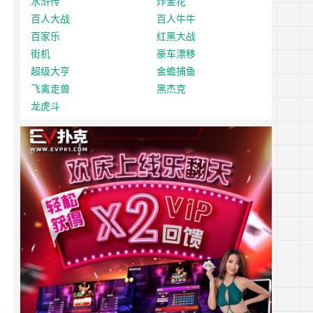
水浒传
炸金花
百人大战
百人牛牛
百家乐
红黑大战
街机
豪车漂移
超级大亨
金蟾捕鱼
飞禽走兽
黑杰克
龙虎斗