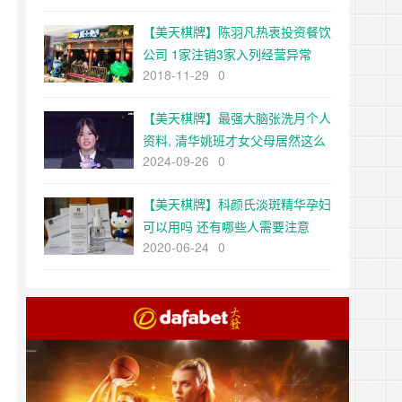
【美天棋牌】陈羽凡热衷投资餐饮
公司 1家注销3家入列经营异常
2018-11-29
0
【美天棋牌】最强大脑张洗月个人
资料, 清华姚班才女父母居然这么
2024-09-26
0
厉害！
【美天棋牌】科颜氏淡斑精华孕妇
可以用吗 还有哪些人需要注意
2020-06-24
0