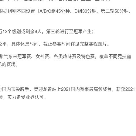
根据组别不同设置（A/B/C组45分钟、D组30分钟、第二轮50分钟、
进行12个级别或剩余9人，第三轮进行至冠军产生；
技公平，具体休息时间、截止参赛时间详见完整赛程图片。
、紫气东来冠军赛、女神赛、各类趣味赛及特色赛，覆盖不同竞技需
己的赛场。
内顶尖牌手，贺迎龙曾站上2021国内赛事最高领奖台，斩获2021
绩，实力备受业界认可。