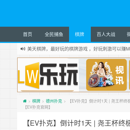
首页
全民捕鱼
棋牌
百人大战
美天棋牌，最好玩的棋牌游戏 ，好玩刺激可以赚Mo
棋牌
德州扑克
【EV扑克】倒计时1天 | 尧王
>
>
>
【EV扑克官网】
【EV扑克】倒计时1天 | 尧王