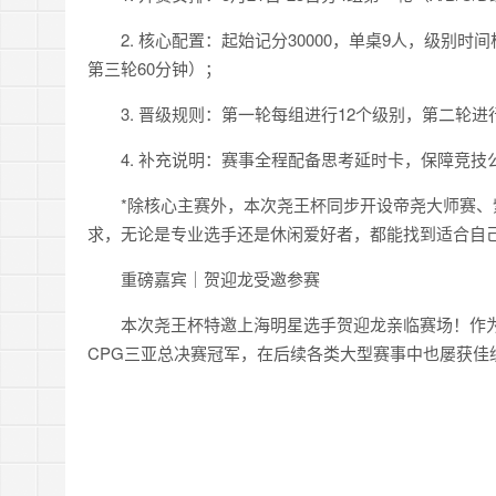
2. 核心配置：起始记分30000，单桌9人，级别时间
第三轮60分钟）；
3. 晋级规则：第一轮每组进行12个级别，第二轮
4. 补充说明：赛事全程配备思考延时卡，保障竞
*除核心主赛外，本次尧王杯同步开设帝尧大师赛
求，无论是专业选手还是休闲爱好者，都能找到适合自
重磅嘉宾｜贺迎龙受邀参赛
本次尧王杯特邀上海明星选手贺迎龙亲临赛场！作为国
CPG三亚总决赛冠军，在后续各类大型赛事中也屡获佳