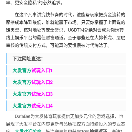
率、更安全隐私”的必然追求。
在这个凡事讲究快节奏的时代，谁能帮玩家把资金流转的
摩擦成本降到最低，谁就能赢下市场。只要你掌握了上面说的
链类型、核对地址等安全常识，USDT闪兑绝对会成为你玩转
线上娱乐平台的最佳财富通道。至于那些还在大排长龙、层层
审核的传统支付方式，可能真的要慢慢被时代淘汰了。
下注网址直达：
大发官方
试玩入口1
大发官
方
试玩入口2
大发官
方
试玩入口3
大发官
方
试玩入口4
DafaBet
为大发体育玩家提供更加多元化的游戏选择，也
展现了大发平台在内容更新与品质把控方面持续投入的专业态
度。
大发欢迎奖金
，投注赛事每周获取
10%输额返还，高达1,