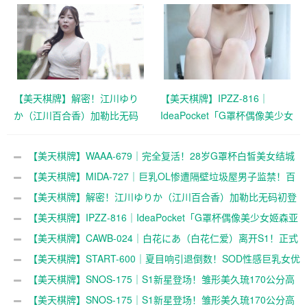
线
件
【美天棋牌】解密！江川ゆり
【美天棋牌】IPZZ-816｜
か（江川百合香）加勒比无码
IdeaPocket「G罩杯偶像美少女
初登场，「天使のSEX」女主
姬森亚梦」曝光新动向，最新
角是谁？
消息公开
【美天棋牌】WAAA-679｜完全复活！28岁G罩杯白皙美女结城
莉乃怪病痊愈，新作本周上线
【美天棋牌】MIDA-727｜巨乳OL惨遭隔壁垃圾屋男子监禁！百
田光稀白皙美貌卷入惊悚事件
【美天棋牌】解密！江川ゆりか（江川百合香）加勒比无码初登
场，「天使のSEX」女主角是谁？
【美天棋牌】IPZZ-816｜IdeaPocket「G罩杯偶像美少女姬森亚
梦」曝光新动向，最新消息公开
【美天棋牌】CAWB-024｜白花にあ（白花仁爱）离开S1！正式
解禁，新作引发热议
【美天棋牌】START-600｜夏目响引退倒数！SOD性感巨乳女优
推出最终作品，火辣魅力全面绽放
【美天棋牌】SNOS-175｜S1新星登场！雏形美久琉170公分高
挑身材搭配I罩杯童颜外型引发关注
【美天棋牌】SNOS-175｜S1新星登场！雏形美久琉170公分高