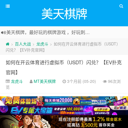
美天棋牌
美天棋牌，最好玩的棋牌游戏 ，好玩刺激可以赚Money，传送门：
百人大战
龙虎斗
如何在开云体育进行虚拟币（USDT）
>
>
>
闪兑？【EV扑克官网】
如何在开云体育进行虚拟币（USDT）闪兑？【EV扑克
官网】
龙虎斗
MT美天棋牌
3个月前 (05-20)
96次浏
览