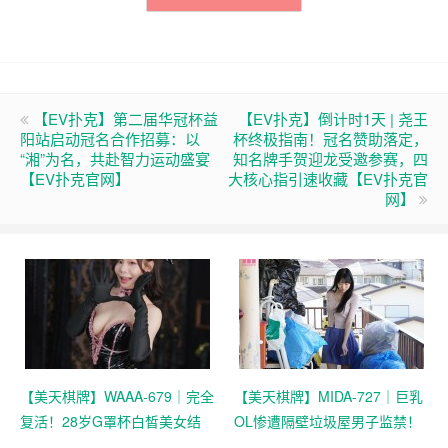
【EV扑克】第二届华冠杯益
【EV扑克】倒计时1天 | 尧王
阳站启动冠名合作招募：以
杯终极指南！冠名赞助落定，
“湘”为名，共赴智力运动盛宴
知名牌手贺迎龙受邀参赛，四
【EV扑克官网】
大核心指引速收藏【EV扑克官
网】
【美天棋牌】WAAA-679｜完全
【美天棋牌】MIDA-727｜巨乳
复活！28岁G罩杯白皙美女结
OL惨遭隔壁垃圾屋男子监禁！
城莉乃怪病痊愈，新作本周上
百田光稀白皙美貌卷入惊悚事