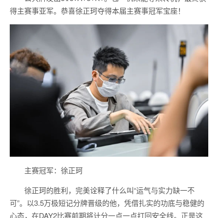
得主赛事亚军。恭喜徐正珂夺得本届主赛事冠军宝座！
主赛冠军：徐正珂
徐正珂的胜利，完美诠释了什么叫“运气与实力缺一不
可”。以3.5万极短记分牌晋级的他，凭借扎实的功底与稳健的
心态，在DAY2比赛前期将计分一点一点打回安全线。正是这