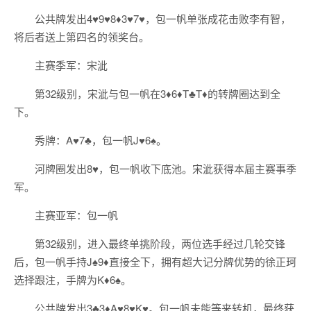
公共牌发出4♥9♥8♦3♥7♥，包一帆单张成花击败李有智，
将后者送上第四名的领奖台。
主赛季军：宋泚
第32级别，宋泚与包一帆在3♦6♦T♣T♦的转牌圈达到全
下。
秀牌：A♥7♣，包一帆J♥6♠。
河牌圈发出8♥，包一帆收下底池。宋泚获得本届主赛事季
军。
主赛亚军：包一帆
第32级别，进入最终单挑阶段，两位选手经过几轮交锋
后，包一帆手持J♠9♦直接全下，拥有超大记分牌优势的徐正珂
选择跟注，手牌为K♦6♠。
公共牌发出3♣3♦A♥8♥K♥。包一帆未能等来转机，最终获