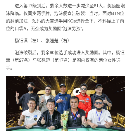
进入第17级别后，剩余人数进一步减少至61人，奖励圈泡
沫降临。仅同步两手牌，泡沫便宣告破裂：当时，面对BTN位
的翻前加注，短码的大盲选手用KQs选择全下，不料撞上了前
位的口袋A，无奈成为奖励圈“泡沫男孩”。
杨钰潇（左）、张翘楚（右）
泡沫破裂后，剩余60位选手成功进入奖励圈。其中，杨钰
潇（第27名）与张翘楚（第17名）是圈内仅有的两位女性选
手。