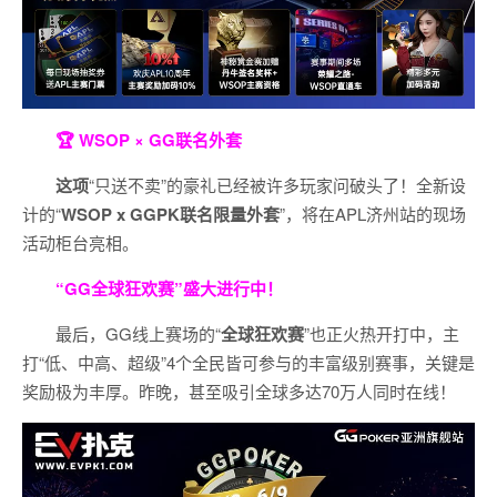
🏆 WSOP × GG联名外套
这项
“只送不卖”的豪礼已经被许多玩家问破头了！全新设
计的“
WSOP x GGPK
联名限量外套
”，将在APL济州站的现场
活动柜台亮相。
“GG全球狂欢赛”盛大进行中！
最后，GG线上赛场的“
全球狂欢赛
”也正火热开打中，主
打“低、中高、超级”4个全民皆可参与的丰富级别赛事，关键是
奖励极为丰厚。
昨晚，甚至吸引全球多达70万人同时在线！