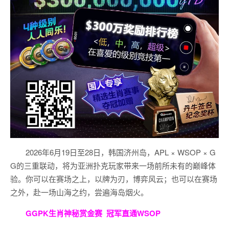
2026年6月19日至28日，韩国济州岛，APL × WSOP × G
G的三重联动，将为亚洲扑克玩家带来一场前所未有的巅峰体
验。
你可以在赛场之上，以牌为刃，博弈风云；也可以在赛场
之外，赴一场山海之约，尝遍海岛烟火。
GGPK生肖神秘赏金赛
冠军直通WSOP