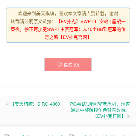
欢迎来到美天棋牌，喜欢本文章请点赞转载，谢谢
转载请注明原文链接：
【EV扑克】SWPT·广安站 | 鏖战一
昼夜，徐正珂加冕SWPT主赛冠军：从10个BB到冠军的传
奇之路【EV扑克官网】
喜欢 (
0
)
【美天棋牌】SIRO-4060
PG尝试“剧情向”老虎机，玩家
通过中奖解锁角色背景故事。
【EV扑克官网】