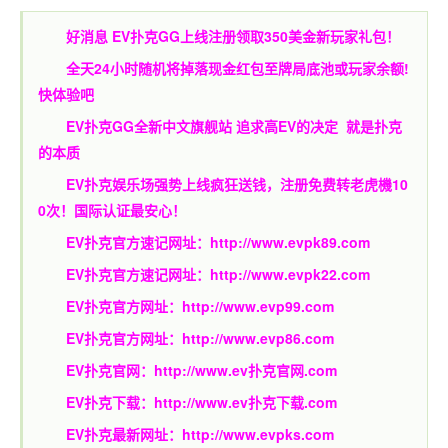
好消息 EV扑克GG上线注册领取350美金新玩家礼包！
全天24小时随机将掉落现金红包至牌局底池或玩家余额!
快体验吧
EV扑克GG
全新中文旗舰站
追求高EV
的决定
就是扑克
的本质
EV扑克娱乐场强势上线疯狂送钱，注册免费转老虎機10
0次！国际认证最安心！
EV扑克官方速记网址：
http://www.evpk89.com
EV扑克官方速记网址：
http://www.evpk22.com
EV扑克官方网址：
http://www.evp99.com
EV扑克官方网址：
http://www.evp86.com
EV扑克官网：
http://www.ev扑克官网.com
EV扑克下载：
http://www.ev扑克下载.com
EV扑克最新网址：
http://www.evpks.com