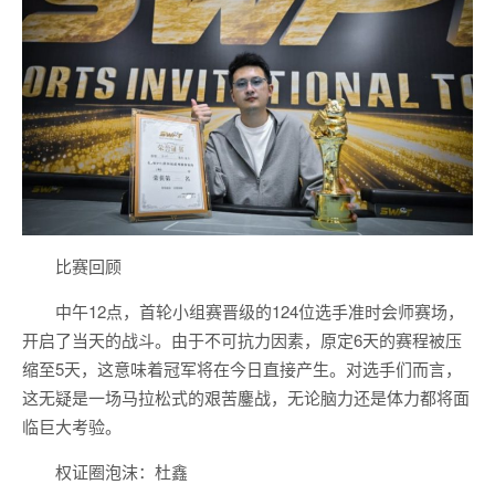
比赛回顾
中午12点，首轮小组赛晋级的124位选手准时会师赛场，
开启了当天的战斗。由于不可抗力因素，原定6天的赛程被压
缩至5天，这意味着冠军将在今日直接产生。对选手们而言，
这无疑是一场马拉松式的艰苦鏖战，无论脑力还是体力都将面
临巨大考验。
权证圈泡沫：杜鑫