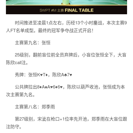
时间推进至凌晨1点左右，历经13个小时鏖战，本次主赛9
人FT名单成型。最终的冠军争夺战正式开启！
主赛第九名：张恒
25级别，翻前盲位前全员弃牌后，小盲位张恒全下，大盲
陈欣call注。
秀牌：张恒K♥T♦，陈欣A♣7♥
公共牌拉出8♦A♠A♥6♦6♥，陈欣以葫芦收池，张恒成为本
次主赛第九名。
主赛第八名：郑季雨
第27级别，宋泚在枪口+1位率先开池，郑季雨在大盲位跟
注防守。