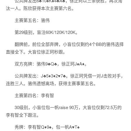
公共牌发出6♣10♠K♠4♣A♣，徐正珂以三条获胜，再次淘
汰一人。陈欣获得本次主赛第六名。
主赛第五名：骆伟
第29级别，盲注60K/120K/120K。
翻牌前，前位全部弃牌，小盲位仅剩约4个BB的骆伟选择
直接全下。大盲位徐正珂秒跟。
双方亮牌：骆伟9♣Q♣，徐正珂J♠A♦。
公共牌发出：J♣5♦3♦2♥7♣。徐正珂凭借一对J击败对手，
连胜三人。骆伟遗憾离场，获得主赛事第五名。
主赛第四名：李有智
30级别，小盲位包一帆raise 90万，大盲位仅剩72.5万的
李有智全下跟注。
秀牌：李有智Q♦9♠，包一帆A♥T♠