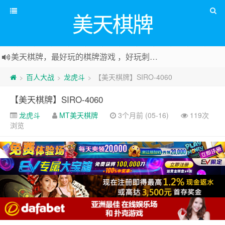
美天棋牌
美天棋牌，最好玩的棋牌游戏 ，好玩刺激可以赚Money，传送门：
百人大战
龙虎斗
【美天棋牌】SIRO-4060
>
>
>
【美天棋牌】SIRO-4060
龙虎斗
MT美天棋牌
3个月前 (05-16)
119次
浏览