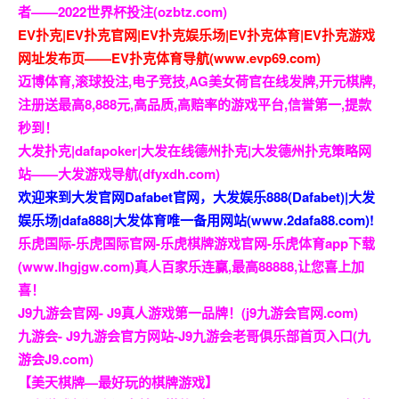
者——2022世界杯投注(ozbtz.com)
EV扑克|EV扑克官网|EV扑克娱乐场|EV扑克体育|EV扑克游戏
网址发布页——EV扑克体育导航(www.evp69.com)
迈博体育,滚球投注,电子竞技,AG美女荷官在线发牌,开元棋牌,
注册送最高8,888元,高品质,高赔率的游戏平台,信誉第一,提款
秒到！
大发扑克|dafapoker|大发在线德州扑克|大发德州扑克策略网
站——大发游戏导航(dfyxdh.com)
欢迎来到大发官网Dafabet官网，大发娱乐888(Dafabet)|大发
娱乐场|dafa888|大发体育唯一备用网站(www.2dafa88.com)!
乐虎国际-乐虎国际官网-乐虎棋牌游戏官网-乐虎体育app下载
(www.lhgjgw.com)真人百家乐连赢,最高88888,让您喜上加
喜！
J9九游会官网- J9真人游戏第一品牌！(j9九游会官网.com)
九游会- J9九游会官方网站-J9九游会老哥俱乐部首页入口(九
游会J9.com)
【美天棋牌—最好玩的棋牌游戏】