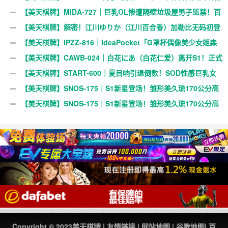
莉乃怪病痊愈，新作本周上线
【美天棋牌】MIDA-727｜巨乳OL惨遭隔壁垃圾屋男子监禁！百
田光稀白皙美貌卷入惊悚事件
【美天棋牌】解密！江川ゆりか（江川百合香）加勒比无码初登
场，「天使のSEX」女主角是谁？
【美天棋牌】IPZZ-816｜IdeaPocket「G罩杯偶像美少女姬森
亚梦」曝光新动向，最新消息公开
【美天棋牌】CAWB-024｜白花にあ（白花仁爱）离开S1！正式
解禁，新作引发热议
【美天棋牌】START-600｜夏目响引退倒数！SOD性感巨乳女
优推出最终作品，火辣魅力全面绽放
【美天棋牌】SNOS-175｜S1新星登场！雏形美久琉170公分高
挑身材搭配I罩杯童颜外型引发关注
【美天棋牌】SNOS-175｜S1新星登场！雏形美久琉170公分高
挑身材搭配I罩杯童颜外型引发关注
Copyright © 2023
美天棋牌
|
友情链接
|
网站地图
|
谷歌地图
|
百