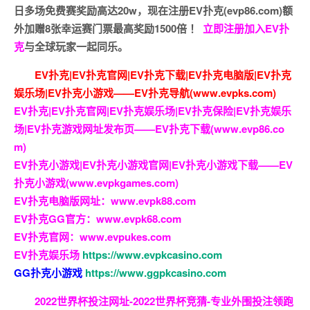
日多场免费赛奖励高达20w，现在注册
EV扑克(evp86.com)
额
外加赠
8张幸运赛门票
最高奖励1500倍
！
立即注册加入EV扑
克
与全球玩家一起同乐。
EV扑克|EV扑克官网|EV扑克下载|EV扑克电脑版|EV扑克
娱乐场|EV扑克小游戏——EV扑克导航(www.evpks.com)
EV扑克|EV扑克官网|EV扑克娱乐场|EV扑克保险|EV扑克娱乐
场|EV扑克游戏网址发布页——EV扑克下载(www.evp86.co
m)
EV扑克小游戏|EV扑克小游戏官网|EV扑克小游戏下载——EV
扑克小游戏(www.evpkgames.com)
EV扑克电脑版网址：www.evpk88.com
EV扑克GG官方：www.evpk68.com
EV扑克官网：www.evpukes.com
EV扑克娱乐场
https://www.evpkcasino.com
GG扑克小游戏
https://www.ggpkcasino.com
2022世界杯投注网址-2022世界杯竞猜-专业外围投注领跑