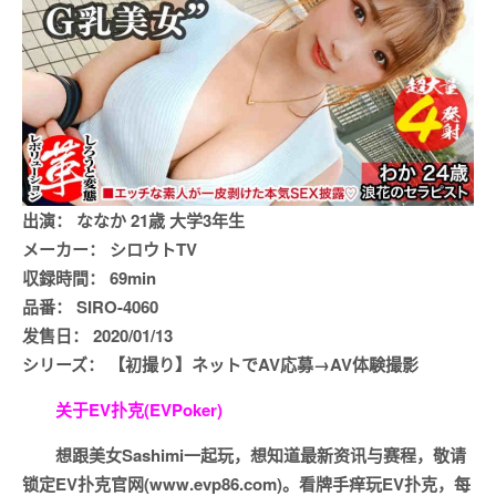
出演： ななか 21歳 大学3年生
メーカー： シロウトTV
収録時間： 69min
品番： SIRO-4060
发售日： 2020/01/13
シリーズ： 【初撮り】ネットでAV応募→AV体験撮影
关于EV扑克(EVPoker)
想跟美女Sashimi一起玩，
想知道最新资讯与赛程，
敬请
锁定EV扑克官网(www.evp86.com)。
看牌手痒玩EV扑克，
每