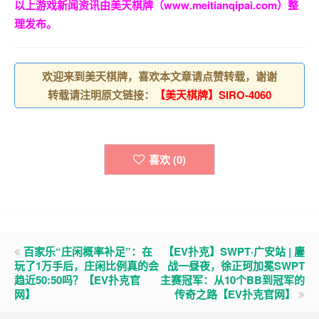
以上游戏新闻资讯由美天棋牌（www.meitianqipai.com）整
理发布。
欢迎来到美天棋牌，喜欢本文章请点赞转载，谢谢
转载请注明原文链接：
【美天棋牌】SIRO-4060
喜欢 (
0
)
百家乐“庄闲概率补足”：在
【EV扑克】SWPT·广安站 | 鏖
玩了1万手后，庄闲比例真的会
战一昼夜，徐正珂加冕SWPT
趋近50:50吗？【EV扑克官
主赛冠军：从10个BB到冠军的
网】
传奇之路【EV扑克官网】