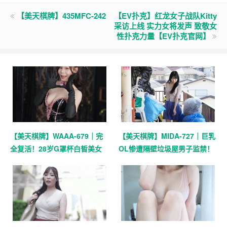
【美天棋牌】WAAA-679｜完
【美天棋牌】MIDA-727｜巨乳
全复活！28岁G罩杯白皙美女
OL惨遭隔壁垃圾屋男子监禁！
结城莉乃怪病痊愈，新作本周
百田光稀白皙美貌卷入惊悚事
上线
件
【美天棋牌】解密！江川ゆり
【美天棋牌】IPZZ-816｜
か（江川百合香）加勒比无码
IdeaPocket「G罩杯偶像美少
初登场，「天使のSEX」女主
女姬森亚梦」曝光新动向，最