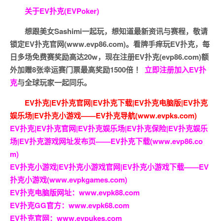
锁定EV扑克官网(www.evp86.com)。
看牌手痒玩EV扑克，
每
日多场免费赛奖励高达20w，现在注册
EV扑克(evp86.com)
额
外加赠
8张幸运赛门票
最高奖励1500倍
！
立即注册加入EV扑
克
与全球玩家一起同乐。
EV扑克|EV扑克官网|EV扑克下载|EV扑克电脑版|EV扑克
娱乐场|EV扑克小游戏——EV扑克导航(www.evpks.com)
EV扑克|EV扑克官网|EV扑克娱乐场|EV扑克保险|EV扑克娱乐
场|EV扑克游戏网址发布页——EV扑克下载(www.evp86.co
m)
EV扑克小游戏|EV扑克小游戏官网|EV扑克小游戏下载——EV
扑克小游戏(www.evpkgames.com)
EV扑克电脑版网址：www.evpk88.com
EV扑克GG官方：www.evpk68.com
EV扑克官网：www.evpukes.com
EV扑克娱乐场
https://www.evpkcasino.com
GG扑克小游戏
https://www.ggpkcasino.com