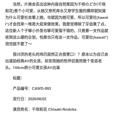
i*)才会找来一堆恶大叔来做效果，我是觉得除了牙齿黄了点，
这位新人个子够小外型也够可爱蛮不错的，只是第一支作品就
收到这么硬的企划，怕是也只有这一支作品，可爱社(kawaii*)
用完就不要了～
我讨厌的老头的鸡巴居然正合我胃口！？原本以为自己会
出道拍经典AV的女孩，却发现她的性伴侣竟然是个变态老
头。144cm娇小可爱女孩AV出道
标题：
产品编号：CAWD-993
发行日：2026/06/02
演员姓名：千咲和花 Chisaki-Nodoka
关于EV扑克(EVPoker)
想跟美女Sashimi一起玩，
想知道最新资讯与赛程，
敬请