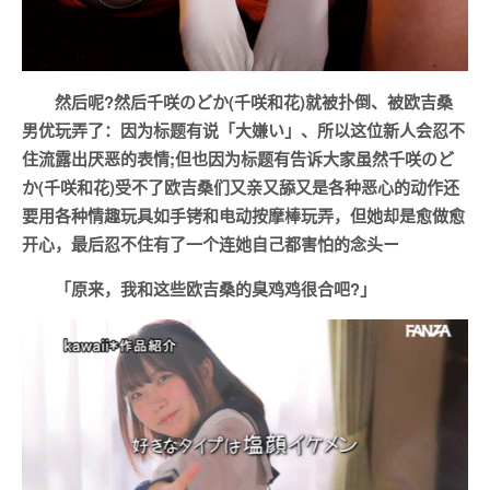
然后呢?然后千咲のどか(千咲和花)就被扑倒、被欧吉桑
男优玩弄了：因为标题有说「大嫌い」、所以这位新人会忍不
住流露出厌恶的表情;但也因为标题有告诉大家虽然千咲のど
か(千咲和花)受不了欧吉桑们又亲又舔又是各种恶心的动作还
要用各种情趣玩具如手铐和电动按摩棒玩弄，但她却是愈做愈
开心，最后忍不住有了一个连她自己都害怕的念头ー
「原来，我和这些欧吉桑的臭鸡鸡很合吧?」