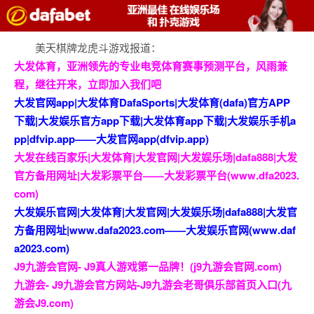
美天棋牌龙虎斗游戏报道：
大发体育，亚洲领先的专业电竞体育赛事预测平台，风雨兼
程，继往开来，立即加入我们吧
大发官网app|大发体育DafaSports|大发体育(dafa)官方APP
下载|大发娱乐官方app下载|大发体育app下载|大发娱乐手机a
pp|dfvip.app——大发官网app(dfvip.app)
大发在线百家乐|大发体育|大发官网|大发娱乐场|dafa888|大发
官方备用网址|大发彩票平台——大发彩票平台(www.dfa2023.
com)
大发娱乐官网|大发体育|大发官网|大发娱乐场|dafa888|大发官
方备用网址|www.dafa2023.com——大发娱乐官网(www.daf
a2023.com)
J9九游会官网- J9真人游戏第一品牌！(j9九游会官网.com)
九游会- J9九游会官方网站-J9九游会老哥俱乐部首页入口(九
游会J9.com)