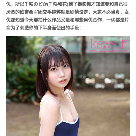
优，所以千咲のどか(千咲和花)到了摄影棚才知道要和自己很
厌恶的欧吉桑军团交手纯粹就是剧情设定，大家不必当真，女
优都知道今天要拍什么作品又是和哪些男优合作，一切都是片
商为了刺激你的下半身而使出的手段：