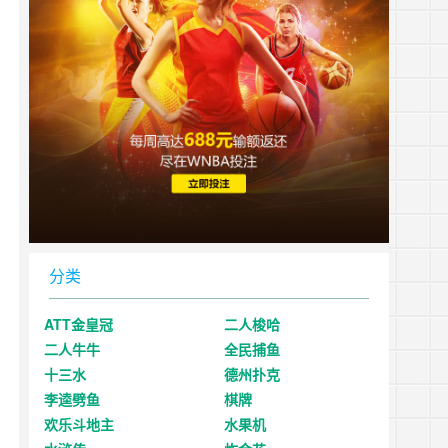
分类
ATT金皇冠
二人梭哈
二人牛牛
全民捕鱼
十三水
德州扑克
李逵劈鱼
棋牌
欢乐斗地主
水果机