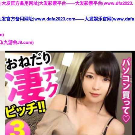
8|大发官方备用网址|大发彩票平台——大发彩票平台(www.dfa2023.
官方备用网址|www.dafa2023.com——大发娱乐官网(www.dafa
m)
九游会J9.com)