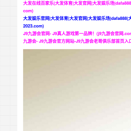
大发在线百家乐|大发体育|大发官网|大发娱乐场|dafa88
com)
大发娱乐官网|大发体育|大发官网|大发娱乐场|dafa888|大发
2023.com)
J9九游会官网- J9真人游戏第一品牌！(j9九游会官网.co
九游会- J9九游会官方网站-J9九游会老哥俱乐部首页入口(