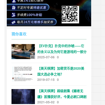
猜你喜欢
【EV扑克】扑克中的诈唬——它
的含义以及为何它是游戏的一部分
2025-07-06
0
【EV扑克官网】
【美天棋牌】加密货币是2020美
国大选必争之地？
2019-07-15
0
【美天棋牌】超级剧集《媚者无
疆》首播获好评，今夏必刷口碑剧
2021-05-02
0