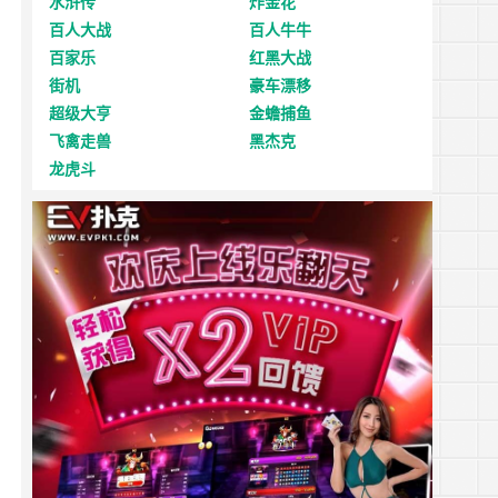
水浒传
炸金花
百人大战
百人牛牛
百家乐
红黑大战
街机
豪车漂移
超级大亨
金蟾捕鱼
飞禽走兽
黑杰克
龙虎斗