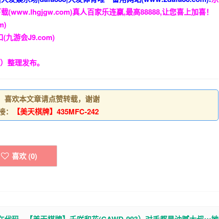
ww.lhgjgw.com)真人百家乐连赢,最高88888,让您喜上加喜！
m)
九游会J9.com)
om）整理发布。
，喜欢本文章请点赞转载，谢谢
接：
【美天棋牌】435MFC-242
喜欢 (
0
)