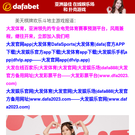
美天棋牌欢乐斗地主游戏报道：
大发体育，亚洲领先的专业电竞体育赛事预测平台，风雨兼
程，继往开来，立即加入我们吧
大发官网app|大发体育DafaSports|大发体育(dafa)官方APP
下载|大发娱乐官方app下载|大发体育app下载|大发娱乐手机a
pp|dfvip.app——大发官网app(dfvip.app)
大发在线百家乐|大发体育|大发官网|大发娱乐场|dafa888|大发
官方备用网址|大发彩票平台——大发彩票平台(www.dfa2023.
com)
大发娱乐官网|大发体育|大发官网|大发娱乐场|dafa888|大发官
方备用网址|www.dafa2023.com——大发娱乐官网(www.daf
a2023.com)