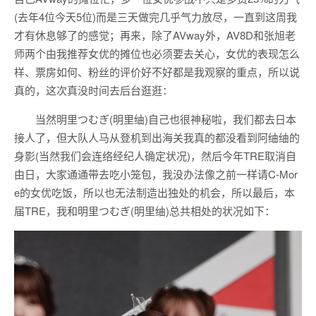
(去年4位今天5位)而是三天做完几乎气力放尽，一直到这周我
才有休息够了的感觉；再来，除了AVway外，AV8D和张旭老
师两个由我推荐女优的摊位也必须要去关心，女优的表现怎么
样、票房如何、粉丝的评价好不好都是我观察的重点，所以说
真的，这次真没时间去后台逛逛：
当然
明里つむぎ
(
明里䌷
)自己也很神秘啦，我们都去日本
接人了，但大队人马从登机到出海关我真的都没看到阿䌷䌷的
身影(当然我们会连络经纪人确定状况)，然后今年TRE取消自
由日，大家通通带去吃小笼包，我没办法像之前一样请C-Mor
e的女优吃饭，所以也无法制造出独处的机会，所以最后，本
届TRE，我和明里つむぎ(明里䌷)总共相处的状况如下：