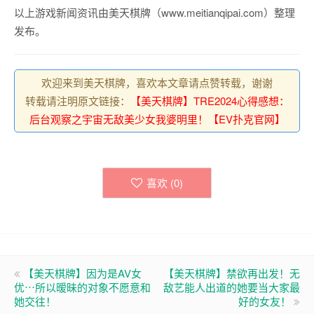
以上游戏新闻资讯由美天棋牌（www.meitianqipai.com）整理
发布。
欢迎来到美天棋牌，喜欢本文章请点赞转载，谢谢
转载请注明原文链接：
【美天棋牌】TRE2024心得感想：
后台观察之宇宙无敌美少女我婆明里！【EV扑克官网】
喜欢 (
0
)
【美天棋牌】因为是AV女
【美天棋牌】禁欲再出发！无
优⋯所以暧昧的对象不愿意和
敌艺能人出道的她要当大家最
她交往！
好的女友！