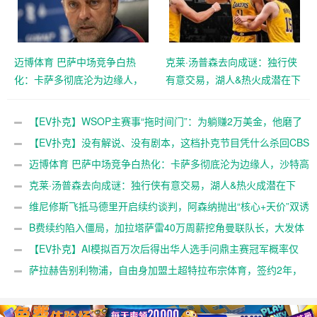
迈博体育 巴萨中场竞争白热
克莱·汤普森去向成谜：独行侠
化：卡萨多彻底沦为边缘人，
有意交易，湖人&热火成潜在下
沙特高薪邀约引发去留两难
家，大发体育助力你的致富之
【EV扑克官网】
路！【EV扑克官网】
【EV扑克】WSOP主赛事“拖时间门”：为躺赚2万美金，他磨了
整整17分钟【EV扑克官网】
【EV扑克】没有解说、没有剧本，这档扑克节目凭什么杀回CBS
黄金档？【EV扑克官网】
迈博体育 巴萨中场竞争白热化：卡萨多彻底沦为边缘人，沙特高
薪邀约引发去留两难【EV扑克官网】
克莱·汤普森去向成谜：独行侠有意交易，湖人&热火成潜在下
家，大发体育助力你的致富之路！【EV扑克官网】
维尼修斯飞抵马德里开启续约谈判，阿森纳抛出“核心+天价”双诱
惑，大发体育助力你的致富之路！【EV扑克官网】
B费续约陷入僵局，加拉塔萨雷40万周薪挖角曼联队长，大发体
育助力你的致富之路！【EV扑克官网】
【EV扑克】AI模拟百万次后得出华人选手问鼎主赛冠军概率仅
3%【EV扑克官网】
萨拉赫告别利物浦，自由身加盟土超特拉布宗体育，签约2年，
大发体育助力你的致富之路！【EV扑克官网】