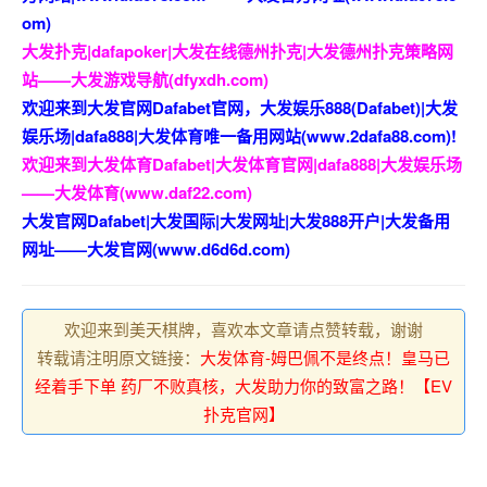
om)
大发扑克|dafapoker|大发在线德州扑克|大发德州扑克策略网
站——大发游戏导航(dfyxdh.com)
欢迎来到大发官网Dafabet官网，大发娱乐888(Dafabet)|大发
娱乐场|dafa888|大发体育唯一备用网站(www.2dafa88.com)!
欢迎来到大发体育Dafabet|大发体育官网|dafa888|大发娱乐场
——大发体育(www.daf22.com)
大发官网Dafabet|大发国际|大发网址|大发888开户|大发备用
网址——大发官网(www.d6d6d.com)
欢迎来到美天棋牌，喜欢本文章请点赞转载，谢谢
转载请注明原文链接：
大发体育-姆巴佩不是终点！皇马已
经着手下单 药厂不败真核，大发助力你的致富之路！【EV
扑克官网】