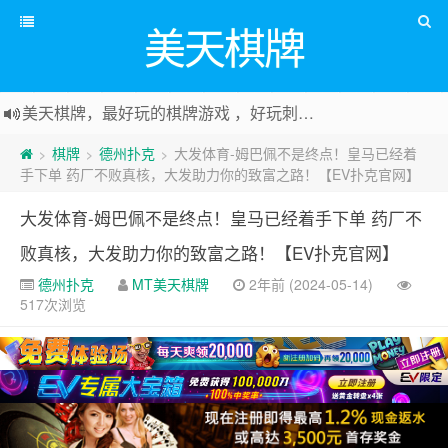
美天棋牌
美天棋牌，最好玩的棋牌游戏 ，好玩刺激可以赚Money，传送门：
棋牌
德州扑克
大发体育-姆巴佩不是终点！皇马已经着
>
>
>
手下单 药厂不败真核，大发助力你的致富之路！【EV扑克官网】
大发体育-姆巴佩不是终点！皇马已经着手下单 药厂不
败真核，大发助力你的致富之路！【EV扑克官网】
德州扑克
MT美天棋牌
2年前 (2024-05-14)
517次浏览