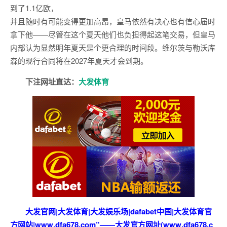
到了1.1亿欧，
并且随时有可能变得更加高昂，皇马依然有决心也有信心届时
拿下他——尽管在这个夏天他们也负担得起这笔交易，但皇马
内部认为显然明年夏天是个更合理的时间段。维尔茨与勒沃库
森的现行合同将在2027年夏天才会到期。
下注网址直达：
大发体育
大发官网|大发体育|大发娱乐场|dafabet中国|大发体育官
方网站|www.dfa678.com”——大发官方网址(www.dfa678.c