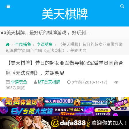
美天棋牌
美天棋牌，最好玩的棋牌游戏 ，好玩刺激可以赚Money，传送门：
全民捕鱼
李逵劈鱼
【美天棋牌】昔日的超女亚军做导师
>
>
>
冠军做学员同台合唱《无法克制》，差距明显
【美天棋牌】昔日的超女亚军做导师冠军做学员同台合
唱《无法克制》，差距明显
李逵劈鱼
MT美天棋牌
8年前 (2018-11-17)
995次浏览