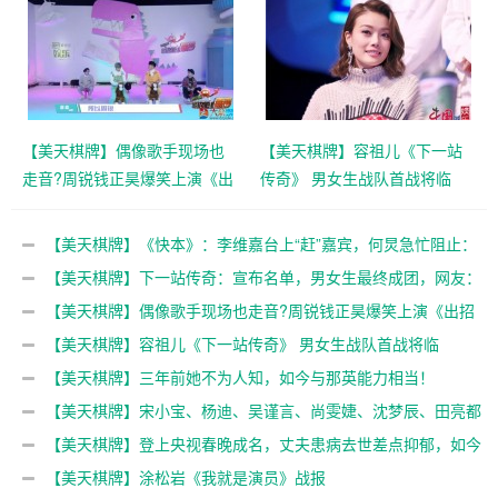
【美天棋牌】偶像歌手现场也
【美天棋牌】容祖儿《下一站
走音?周锐钱正昊爆笑上演《出
传奇》 男女生战队首战将临
招吧!番番》
【美天棋牌】《快本》：李维嘉台上“赶”嘉宾，何炅急忙阻止：
“别别别！”
【美天棋牌】下一站传奇：宣布名单，男女生最终成团，网友：
突如其来的违和感
【美天棋牌】偶像歌手现场也走音?周锐钱正昊爆笑上演《出招
吧!番番》
【美天棋牌】容祖儿《下一站传奇》 男女生战队首战将临
【美天棋牌】三年前她不为人知，如今与那英能力相当！
【美天棋牌】宋小宝、杨迪、吴谨言、尚雯婕、沈梦辰、田亮都
帮不了他？太差了
【美天棋牌】登上央视春晚成名，丈夫患病去世差点抑郁，如今
二婚收获幸福
【美天棋牌】涂松岩《我就是演员》战报