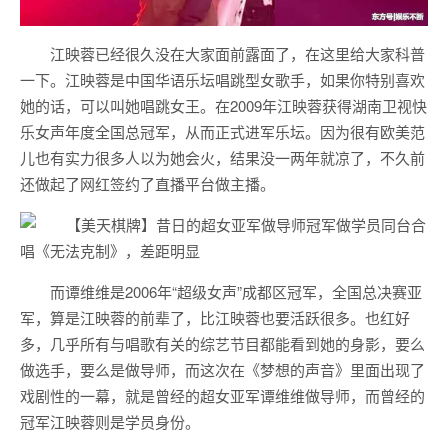
江映蓉已经很久没在大家面前露面了，在这里给大家科普
一下。江映蓉是中国华语乐坛唱跳型女歌手，如果你特别喜欢
她的话，可以叫她唱跳女王。在2009年江映蓉获得湖南卫视快
乐女声年度全国总冠军，从而正式进军乐坛。因为很有欧美范
儿也有实力很多人以为她会火，结果没一两年就凉了，不久前
还做起了网红签约了直播平台做主播。
而谭维维是2006年“超级女声”成都区冠军，全国总决赛亚
军，算是江映蓉的前辈了，比江映蓉也要活跃很多。也红好
多，几乎所有与唱歌有关的综艺节目都能看到她的身影，要么
做选手，要么是做导师，而这次在《梦想的声音》里面出现了
戏剧性的一幕，就是曾经的超女亚军谭维维做导师，而曾经的
冠军江映蓉则是学员身份。