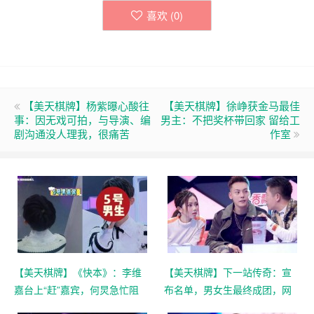
喜欢 (
0
)
【美天棋牌】杨紫曝心酸往
【美天棋牌】徐峥获金马最佳
事：因无戏可拍，与导演、编
男主：不把奖杯带回家 留给工
剧沟通没人理我，很痛苦
作室
【美天棋牌】《快本》：李维
【美天棋牌】下一站传奇：宣
嘉台上“赶”嘉宾，何炅急忙阻
布名单，男女生最终成团，网
止：“别别别！”
友：突如其来的违和感