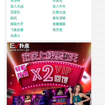
水浒传
炸金花
百人大战
百人牛牛
百家乐
红黑大战
街机
豪车漂移
超级大亨
金蟾捕鱼
飞禽走兽
黑杰克
龙虎斗