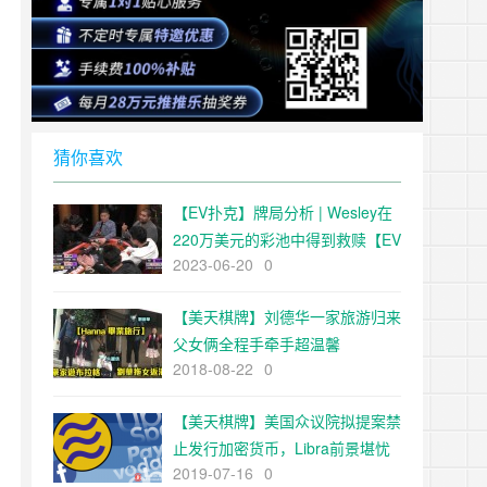
猜你喜欢
【EV扑克】牌局分析 | Wesley在
220万美元的彩池中得到救赎【EV
2023-06-20
0
扑克官网】
【美天棋牌】刘德华一家旅游归来
父女俩全程手牵手超温馨
2018-08-22
0
【美天棋牌】美国众议院拟提案禁
止发行加密货币，Libra前景堪忧
2019-07-16
0