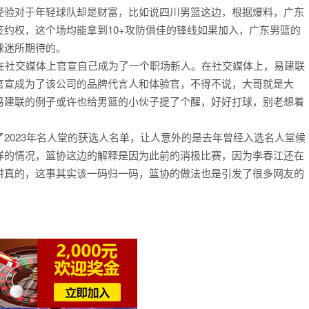
经验对于年轻球队却是财富，比如说四川男篮这边，根据爆料，广东
约权，这个场均能拿到10+攻防俱佳的锋线如果加入，广东男篮的
球迷所期待的。
在社交媒体上官宣自己成为了一个职场新人。在社交媒体上，易建联
官宣成为了该公司的品牌代言人和体验官，不得不说，大哥就是大
易建联的例子或许也给男篮的小伙子提了个醒，好好打球，别老想着
2023年名人堂的获选人名单，让人意外的是去年曾经入选名人堂候
样的情况，篮协这边的解释是因为此前的消极比赛，因为李春江还在
讲真的，这事其实该一码归一码，篮协的做法也是引发了很多网友的