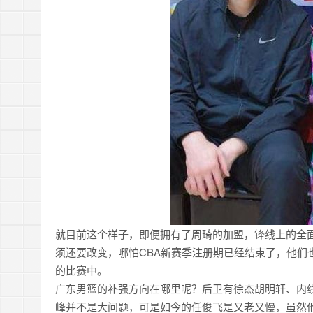
就目前这个样子，即便拥有了周琦的加盟，锋线上的全
须还要改变，哪怕CBA新赛季注册期已经结束了，他们
的比赛中。
广东男篮的补强方向在哪里呢？后卫有徐杰胡明轩、内
峰并不是大问题，可是如今的任俊飞是又老又慢，虽然