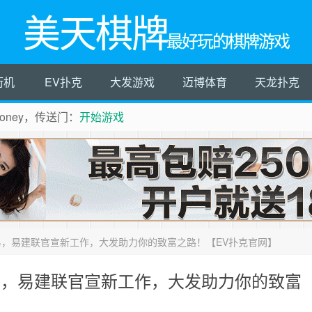
美天棋牌
最好玩的棋牌游戏
街机
EV扑克
大发游戏
迈博体育
天龙扑克
ney，传送门：
开始游戏
易，易建联官宣新工作，大发助力你的致富之路！【EV扑克官网】
易，易建联官宣新工作，大发助力你的致富