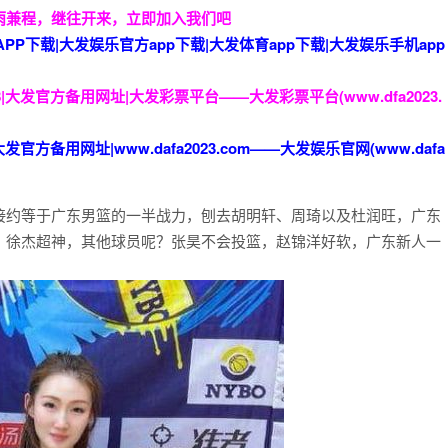
雨兼程，继往开来，立即加入我们吧
)官方APP下载|大发娱乐官方app下载|大发体育app下载|大发娱乐手机app
8|大发官方备用网址|大发彩票平台——大发彩票平台(www.dfa2023.
官方备用网址|www.dafa2023.com——大发娱乐官网(www.dafa
接约等于广东男篮的一半战力，刨去胡明轩、周琦以及杜润旺，广东
，徐杰超神，其他球员呢？张昊不会投篮，赵锦洋好软，广东新人一