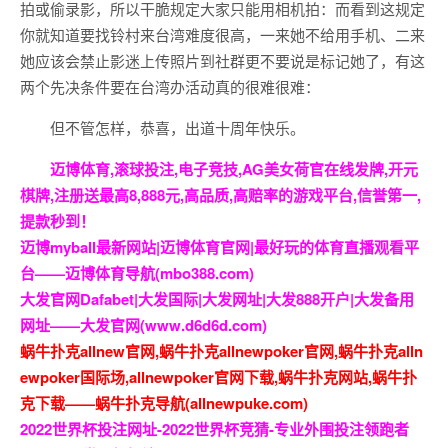
拍或偷录影，所以干脆规定大家只能用相机拍：而看到这规定
你就知道要找铃村来台湾难度很高，一来她不给用手机、二来
她应该会禁止影迷上传照片到社群更不要说是标记她了，有这
两个先决条件要在台湾办活动真的很难很难：
但不管怎样，恭喜，出道十周年快乐。
迈博体育,滚球投注,电子竞技,AG美女荷官在线发牌,开元
棋牌,注册送最高8,888元,高品质,高赔率的游戏平台,信誉第一,
提款秒到！
迈博myball最新网站|迈博体育官网|最好玩的体育直播观看平
台——迈博体育导航(mbo388.com)
大发官网Dafabet|大发国际|大发网址|大发888开户|大发备用
网址——大发官网(www.d6d6d.com)
蜗牛扑克allnew官网,蜗牛扑克allnewpoker官网,蜗牛扑克alln
ewpoker国际场,allnewpoker官网下载,蜗牛扑克网站,蜗牛扑
克下载——蜗牛扑克导航(allnewpuke.com)
2022世界杯投注网址-2022世界杯竞猜-专业外围投注领跑者