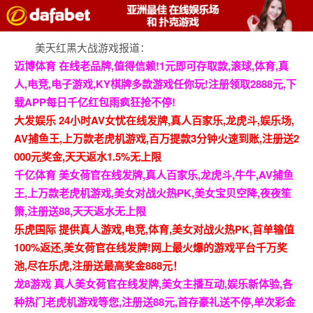
美天红黑大战游戏报道：
迈博体育 在线老品牌,值得信赖!1元即可存取款,滚球,体育,真
人,电竞,电子游戏,KY棋牌多款游戏任你玩!注册领取2888元,下
载APP每日千亿红包雨疯狂抢不停!
大发娱乐 24小时AV女忧在线发牌,真人百家乐,龙虎斗,娱乐场,
AV捕鱼王,上万款老虎机游戏,百万提款3分钟火速到账,注册送2
000元奖金,天天返水1.5%无上限
千亿体育 美女荷官在线发牌,真人百家乐,龙虎斗,牛牛,AV捕鱼
王,上万款老虎机游戏,美女对战火热PK,美女宝贝空降,夜夜笙
箫,注册送88,天天返水无上限
乐虎国际 提供真人游戏,电竞,体育,美女对战火热PK,首单输值
100%返还,美女荷官在线发牌!网上最火爆的游戏平台千万奖
池,尽在乐虎,注册送最高奖金888元！
龙8游戏 真人美女荷官在线发牌,美女主播互动,娱乐新体验,各
种热门老虎机游戏等您,注册送88元,首存豪礼送不停,单次彩金