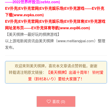
——2022世界杯投注(ozbtz.com)
EV扑克|EV扑克官网|EV扑克娱乐场|EV扑克游戏——EV扑克
下载(www.evpks.com)
EV扑克|EV扑克官网|EV扑克娱乐场|EV扑克体育|EV扑克游戏
网址发布页——EV扑克体育导航(www.evp86.com)
【美天棋牌—最好玩的棋牌游戏】
以上游戏新闻资讯由美天棋牌（www.meitianqipai.com）整理
发布。
欢迎来到美天棋牌，喜欢本文章请点赞转载，谢谢
转载请注明原文链接：
【美天棋牌】出道十周年！ 铃村爱
里（鈴村あいり）要给大家摄了！
喜欢 (
0
)