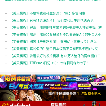
（神菜美まい）没拍片在干
小姐樱若菜（さくらわかな）
嘛？可以嘿嘿吗？
身份被破！竟然是个偶像！
【美天棋牌】不要将我和孙生配对！ Nia：多管闲事！
【美天棋牌】只有精选没新片！ 我们要和山岸逢花说再见
了？
【美天棋牌】解密！那位IP社生出道的超美脚美人神菜美舞（神
菜美まい）没拍片在干嘛？可以嘿嘿吗？
【美天棋牌】哪泥！那位和父母说对不起要去拍A片的千金大小
姐樱若菜（さくらわかな）身份被破！竟然是个偶像！
【美天棋牌】搁置社群删粉丝团！ 篠田优（篠田ゆう）怎么
了？
【美天棋牌】真的假的？这位日本议员不只有F罩杯还拍过艾
薇？
【美天棋牌】曾是最好的发片机器 有13万人追踪的网红樋口三
叶（樋口みつは）不做了！
【美天棋牌】TRE2023日记(12)：七森莉莉森七七了！