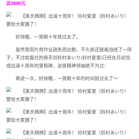
达3888元
好快喔，一晃眼十年就过去了。
虽然曾因片商作业疏失而出鲍，不久前还脱离战线了一阵
子，不过蚊香社的倚天剑铃村あいり(铃村爱里)已经在月初完
成出道十周年的里程碑，说是精神领袖绝不为过：
再说一次，好快喔，一晃眼十年的时间就过去了〜