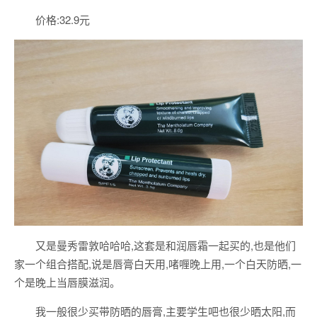
价格:32.9元
又是曼秀雷敦哈哈哈,这套是和润唇霜一起买的,也是他们
家一个组合搭配,说是唇膏白天用,啫喱晚上用,一个白天防晒,一
个是晚上当唇膜滋润。
我一般很少买带防晒的唇膏,主要学生吧也很少晒太阳,而