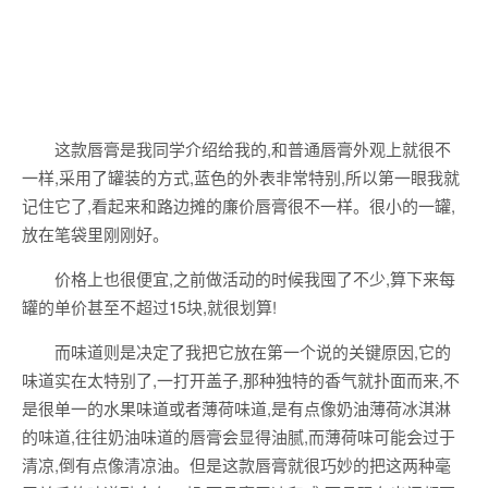
这款唇膏是我同学介绍给我的,和普通唇膏外观上就很不
一样,采用了罐装的方式,蓝色的外表非常特别,所以第一眼我就
记住它了,看起来和路边摊的廉价唇膏很不一样。很小的一罐,
放在笔袋里刚刚好。
价格上也很便宜,之前做活动的时候我囤了不少,算下来每
罐的单价甚至不超过15块,就很划算!
而味道则是决定了我把它放在第一个说的关键原因,它的
味道实在太特别了,一打开盖子,那种独特的香气就扑面而来,不
是很单一的水果味道或者薄荷味道,是有点像奶油薄荷冰淇淋
的味道,往往奶油味道的唇膏会显得油腻,而薄荷味可能会过于
清凉,倒有点像清凉油。但是这款唇膏就很巧妙的把这两种毫