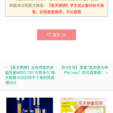
转载请注明原文链接：
【美天棋牌】学生党必备的秋冬唇
膏，好用唇膏推荐，平价唇膏
喜欢 (
0
)
【美天棋牌】没有停歇的本
【EV扑克】拿着7高诈唬大神
能性爱MIDD-791“大桥未久”每
Phil Ivey？你可真够勇！
天射精10次仍停不下来的性高
潮SEX