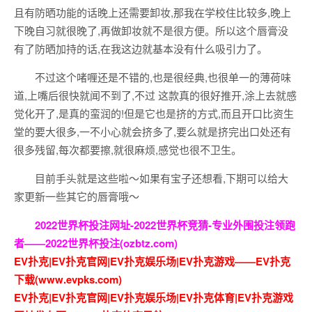
且有防晒功能的话晚上还需要卸妆,那我在学校住比较多,晚上
下晚自习就很晚了,再做卸妆就不是很方便。所以这个唇膏没
有了防晒加持的话,在我这边就基本没有什么吸引力了。
不过这个啫喱还是不错的,也是很经典,也很单一的薄荷味
道,上嘴后很快就闻不到了,不过 这款真的很好推开,涂上去就感
觉化开了,是真的蛮润的!但是它也是挤的方式,而且开口比资生
堂的要大很多,一不小心就会挤多了,要么就是挤完出口处还有
很多残留,每次都要擦,就很麻烦,感觉也很不卫生。
目前手头就是这些啦～如果有宝子还想看,下期可以给大
家更新一些其它的唇膏哦～
2022世界杯投注网址-2022世界杯竞猜-专业外围投注领跑
者——2022世界杯投注(ozbtz.com)
EV扑克|EV扑克官网|EV扑克娱乐场|EV扑克游戏——EV扑克
下载(www.evpks.com)
EV扑克|EV扑克官网|EV扑克娱乐场|EV扑克体育|EV扑克游戏