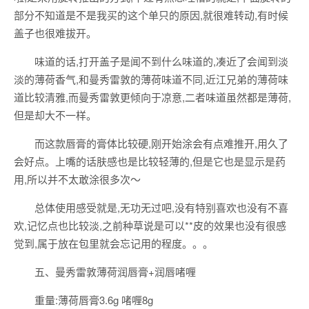
部分不知道是不是我买的这个单只的原因,就很难转动,有时候
盖子也很难拔开。
味道的话,打开盖子是闻不到什么味道的,凑近了会闻到淡
淡的薄荷香气,和曼秀雷敦的薄荷味道不同,近江兄弟的薄荷味
道比较清雅,而曼秀雷敦更倾向于凉意,二者味道虽然都是薄荷,
但是却大不一样。
而这款唇膏的膏体比较硬,刚开始涂会有点难推开,用久了
会好点。上嘴的话肤感也是比较轻薄的,但是它也是显示是药
用,所以并不太敢涂很多次～
总体使用感受就是,无功无过吧,没有特别喜欢也没有不喜
欢,记忆点也比较淡,之前种草说是可以**皮的效果也没有很感
觉到,属于放在包里就会忘记用的程度。。。
五、曼秀雷敦薄荷润唇膏+润唇啫喱
重量:薄荷唇膏3.6g 啫喱8g