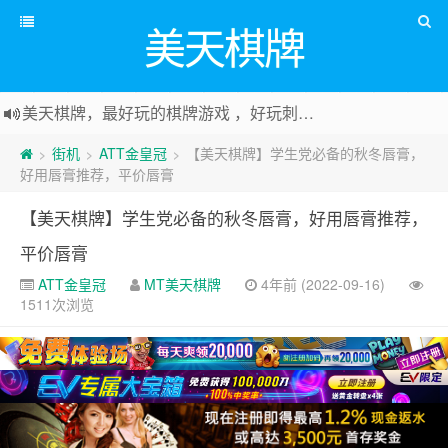
美天棋牌
美天棋牌，最好玩的棋牌游戏 ，好玩刺激可以赚Money，传送门：
街机
ATT金皇冠
【美天棋牌】学生党必备的秋冬唇膏，
>
>
>
好用唇膏推荐，平价唇膏
【美天棋牌】学生党必备的秋冬唇膏，好用唇膏推荐，
平价唇膏
ATT金皇冠
MT美天棋牌
4年前 (2022-09-16)
1511次浏览