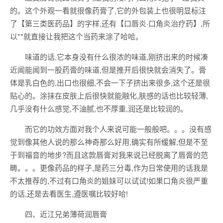
的。这个外观一看就很像药膏了,它的外包装上也很明显标注
了【第三类医药品】的字样,还有【口唇炎·口角炎治疗药】,所
以**就直接让我把这个当药来涂了哈哈。
味道的话,它本身没有什么很浓的味道,刚挤出来的时候凑
近闻能闻到一股药膏的味道,但是推开后很快就会消失了。膏
体是乳白色的,出口也很细,不会一下子挤出来很多,这个还是很
贴心的。涂抹在皮肤上后很快就能融化,肤感的话也比较轻薄,
几乎没有什么感觉,不油腻,也不厚重,润还是比较润的。
而它的功效方面对我个人来说可能一般般吧。。。没有感
觉到像其他人说的那么神奇那么好用,确实有所缓解,但是不至
于到福音的地步?而且这款唇膏对我来说已经脱离了唇膏的范
畴。。。更像药品的样子,是药三分毒,作为日常使用的话我是
不太推荐的,不过有口角炎的姐妹可以试试!如果口角炎很严重
的话,还是去看医生,遵医嘱比较好哈!
四、近江兄弟薄荷润唇膏