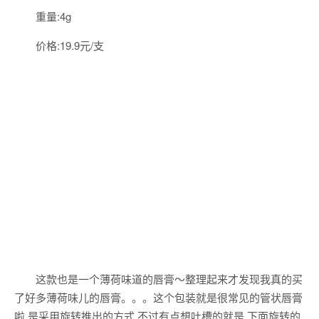
重量:4g
价格:19.9元/支
这款也是一个薄荷味道的唇膏～整理起来才发现我真的买
了好多薄荷味儿的唇膏。。。这个包装就是很常见的管状唇膏
啦,是采用旋转推出的方式,不过有点想吐槽的就是,下面旋转的