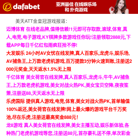
美天ATT金皇冠游戏报道：
迈博体育 在线老品牌,值得信赖!1元即可存取款,滚球,体育,真
人,电竞,电子游戏,KY棋牌多款游戏任你玩!注册领取2888元,下
载APP每日千亿红包雨疯狂抢不停!
大发娱乐 24小时AV女忧在线发牌,真人百家乐,龙虎斗,娱乐场,
AV捕鱼王,上万款老虎机游戏,百万提款3分钟火速到账,注册送2
000元奖金,天天返水1.5%无上限
千亿体育 美女荷官在线发牌,真人百家乐,龙虎斗,牛牛,AV捕鱼
王,上万款老虎机游戏,美女对战火热PK,美女宝贝空降,夜夜笙
箫,注册送88,天天返水无上限
乐虎国际 提供真人游戏,电竞,体育,美女对战火热PK,首单输值
100%返还,美女荷官在线发牌!网上最火爆的游戏平台千万奖
池,尽在乐虎,注册送最高奖金888元！
龙8游戏 真人美女荷官在线发牌,美女主播互动,娱乐新体验,各
种热门老虎机游戏等您,注册送88元,首存豪礼送不停,单次彩金