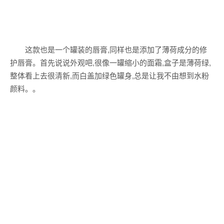
这款也是一个罐装的唇膏,同样也是添加了薄荷成分的修
护唇膏。首先说说外观吧,很像一罐缩小的面霜,盒子是薄荷绿,
整体看上去很清新,而白盖加绿色罐身,总是让我不由想到水粉
颜料。。