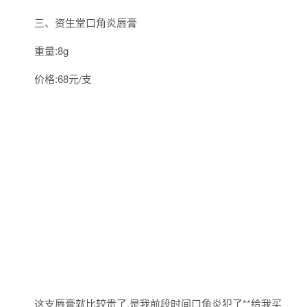
三、资生堂口角炎唇膏
重量:8g
价格:68元/支
这支唇膏就比较贵了,是我前段时间口角炎犯了**给我买