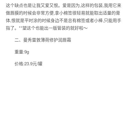
这个缺点也是让我又爱又恨。爱是因为,这样的包装,我用它来
做唇膜的时候会非常方便,拿小棉签很轻易就能取出适量的膏
体,恨就是平时涂的时候身边不是总有棉签或者小棒,只能用手
指了。**望这个也能出一版管装的就好啦～
二、曼秀雷敦薄荷修护润唇霜
重量:9g
价格:23.9元/罐