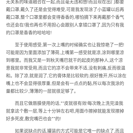
无关系的味道融合在一起,而且毫无违和感!而且现在出门都要
戴口罩,戴久了还是会觉得难受,可是我发现涂了小蓝罐以后再
戴口罩,整个口罩里都会变得香香的,哪怕摘下来再戴那个香气
也还会在!我也再也不用担心会跟别人拿错口罩了,因为只有我
的口罩是香香的哈哈哈!
至于使用感受,第一次上嘴的时候确实也让我惊艳了一把!
可能是因为里面添加了薄荷,上嘴第一感受就是凉,涂到哪里凉
到哪里。而我又是一到秋天嘴巴就干的起皮的那种人,这个凉
意我就非常受用,而且它的凉不会带来不适,没有刺痛,反而很温
和。除了凉,就是润了,它的膏体是比较软的,很好推开,所以涂在
嘴上也不会显得很厚重,但是会有一点点的黏,所以每次我涂的
量都比较少,薄薄的一层就很足够了。
而且它做唇膜使用的话,**皮就很有效!每次晚上洗完澡我
就拿这个敷一层,等上十分钟左右吧,用面巾擦掉就能发现擦掉
好多死皮,敷完嘴巴也会**的!
如果说缺点的话,罐装的方式可能是它唯一的缺点了,而且