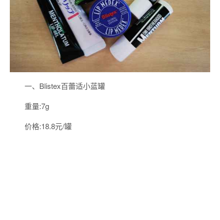
一、Blistex百蕾适小蓝罐
重量:7g
价格:18.8元/罐