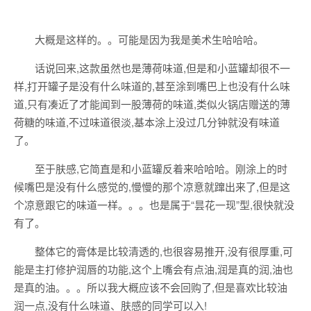
大概是这样的。。可能是因为我是美术生哈哈哈。
话说回来,这款虽然也是薄荷味道,但是和小蓝罐却很不一
样,打开罐子是没有什么味道的,甚至涂到嘴巴上也没有什么味
道,只有凑近了才能闻到一股薄荷的味道,类似火锅店赠送的薄
荷糖的味道,不过味道很淡,基本涂上没过几分钟就没有味道
了。
至于肤感,它简直是和小蓝罐反着来哈哈哈。刚涂上的时
候嘴巴是没有什么感觉的,慢慢的那个凉意就蹿出来了,但是这
个凉意跟它的味道一样。。。也是属于“昙花一现”型,很快就没
有了。
整体它的膏体是比较清透的,也很容易推开,没有很厚重,可
能是主打修护润唇的功能,这个上嘴会有点油,润是真的润,油也
是真的油。。。所以我大概应该不会回购了,但是喜欢比较油
润一点,没有什么味道、肤感的同学可以入!