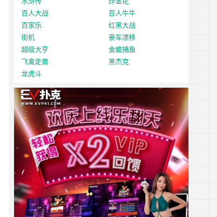
水浒传
炸金花
百人大战
百人牛牛
百家乐
红黑大战
街机
豪车漂移
超级大亨
金蟾捕鱼
飞禽走兽
黑杰克
龙虎斗