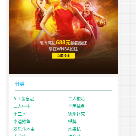
分类
ATT金皇冠
二人梭哈
二人牛牛
全民捕鱼
十三水
德州扑克
李逵劈鱼
棋牌
欢乐斗地主
水果机