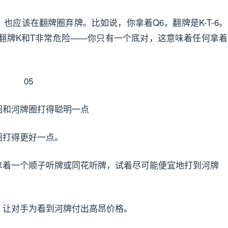
该在翻牌圈弃牌。比如说，你拿着Q6，翻牌是K-T-6。
但翻牌K和T非常危险——你只有一个底对，这意味着任何拿着
05
圈和河牌圈打得聪明一点
圈打得更好一点。
着一个顺子听牌或同花听牌，试着尽可能便宜地打到河牌
让对手为看到河牌付出高昂价格。