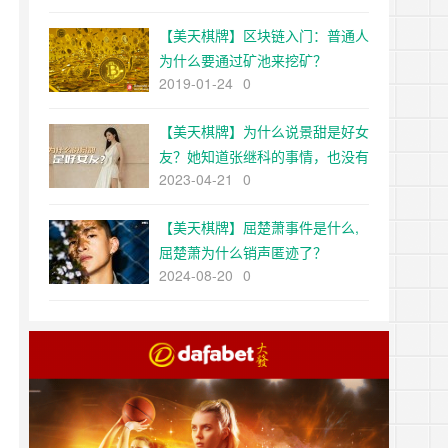
【美天棋牌】区块链入门：普通人
为什么要通过矿池来挖矿？
2019-01-24
0
【美天棋牌】为什么说景甜是好女
友？她知道张继科的事情，也没有
2023-04-21
0
像张天爱那样
【美天棋牌】屈楚萧事件是什么,
屈楚萧为什么销声匿迹了？
2024-08-20
0