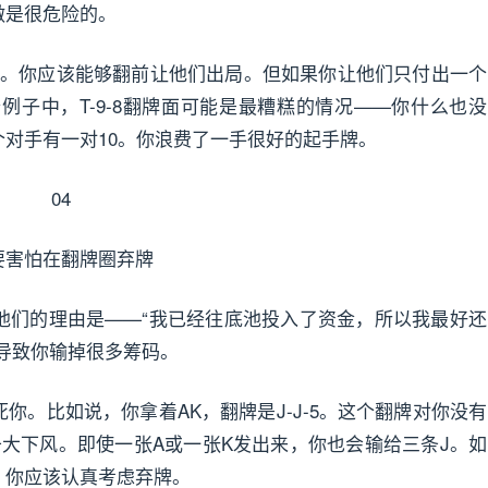
做是很危险的。
5。你应该能够翻前让他们出局。但如果你让他们只付出一个
子中，T-9-8翻牌面可能是最糟糕的情况——你什么也没
对手有一对10。你浪费了一手很好的起手牌。
04
要害怕在翻牌圈弃牌
他们的理由是——“我已经往底池投入了资金，所以我最好还
导致你输掉很多筹码。
比如说，你拿着AK，翻牌是J-J-5。这个翻牌对你没有
大下风。即使一张A或一张K发出来，你也会输给三条J。如
，你应该认真考虑弃牌。