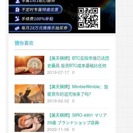
猜你喜欢
【美天棋牌】BTC实际市值已达历
史最高 投资BTC成本基础比任何
2019-07-17
0
时候都高
【美天棋牌】MimbleWimble：加
密货币的诅咒快来了吗？
2019-02-02
0
【美天棋牌】SIRO-4901 マリア
29歳 ブランドショップ店員-
2022-11-06
0
SIRO系列