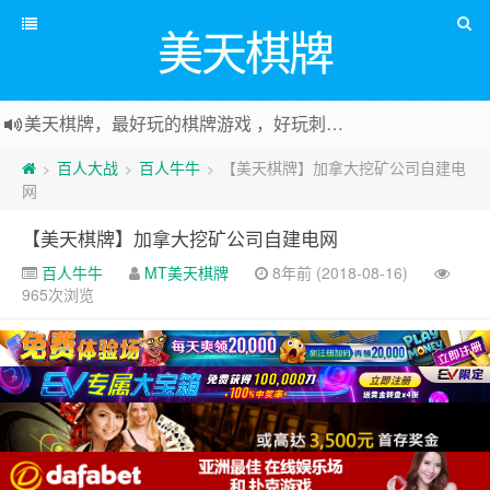
美天棋牌
美天棋牌，最好玩的棋牌游戏 ，好玩刺激可以赚Money，传送门：
百人大战
百人牛牛
【美天棋牌】加拿大挖矿公司自建电
>
>
>
网
【美天棋牌】加拿大挖矿公司自建电网
百人牛牛
MT美天棋牌
8年前 (2018-08-16)
965次浏览