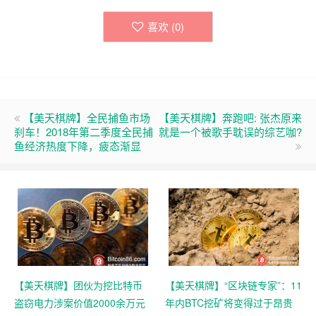
喜欢 (
0
)
【美天棋牌】全民捕鱼市场
【美天棋牌】奔跑吧: 张杰原来
刹车！2018年第二季度全民捕
就是一个被歌手耽误的综艺咖?
鱼经济热度下降，疲态渐显
【美天棋牌】团伙为挖比特币
【美天棋牌】“区块链专家”：11
盗窃电力涉案价值2000余万元
年内BTC挖矿将变得过于昂贵