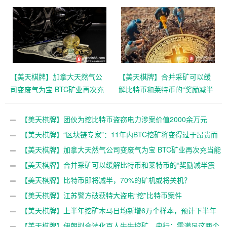
而无法继续
【美天棋牌】加拿大天然气公
【美天棋牌】合并采矿可以缓
司变废气为宝 BTC矿业再次充
解比特币和莱特币的“奖励减半
当能源最后买家角色
震荡”
【美天棋牌】团伙为挖比特币盗窃电力涉案价值2000余万元
【美天棋牌】“区块链专家”：11年内BTC挖矿将变得过于昂贵而
无法继续
【美天棋牌】加拿大天然气公司变废气为宝 BTC矿业再次充当能
源最后买家角色
【美天棋牌】合并采矿可以缓解比特币和莱特币的“奖励减半震
荡”
【美天棋牌】比特币即将减半，70%的矿机或将关机？
【美天棋牌】江苏警方破获特大盗电“挖”比特币案件
【美天棋牌】上半年挖矿木马日均新增6万个样本，预计下半年
仍会出现变种
【美天棋牌】伊朗拟合法化百人牛牛挖矿，央行：需满足这两个