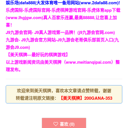
娱乐场|dafa888|大发体育唯一备用网站(www.2dafa88.com)!
乐虎国际-乐虎国际官网-乐虎棋牌游戏官网-乐虎体育app下载
(www.lhgjgw.com)真人百家乐连赢,最高88888,让您喜上加
喜！
J9九游会官网- J9真人游戏第一品牌！(j9九游会官网.com)
九游会- J9九游会官方网站-J9九游会老哥俱乐部首页入口(九
游会J9.com)
【美天棋牌—最好玩的棋牌游戏】
以上游戏新闻资讯由美天棋牌（www.meitianqipai.com）整
理发布。
欢迎来到美天棋牌，喜欢本文章请点赞转载，谢谢
转载请注明原文链接：
【美天棋牌】200GANA-353
喜欢 (
0
)