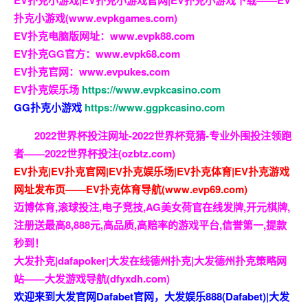
扑克小游戏(www.evpkgames.com)
EV扑克电脑版网址：www.evpk88.com
EV扑克GG官方：www.evpk68.com
EV扑克官网：www.evpukes.com
EV扑克娱乐场
https://www.evpkcasino.com
GG扑克小游戏
https://www.ggpkcasino.com
2022世界杯投注网址-2022世界杯竞猜-专业外围投注领跑
者——2022世界杯投注(ozbtz.com)
EV扑克|EV扑克官网|EV扑克娱乐场|EV扑克体育|EV扑克游戏
网址发布页——EV扑克体育导航(www.evp69.com)
迈博体育,滚球投注,电子竞技,AG美女荷官在线发牌,开元棋牌,
注册送最高8,888元,高品质,高赔率的游戏平台,信誉第一,提款
秒到！
大发扑克|dafapoker|大发在线德州扑克|大发德州扑克策略网
站——大发游戏导航(dfyxdh.com)
欢迎来到大发官网Dafabet官网，大发娱乐888(Dafabet)|大发