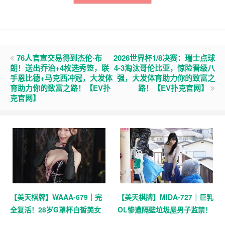
76人官宣交易得到杰伦·布
2026世界杯1/8决赛：瑞士点球
朗！送出乔治+4枚选秀签，联
4-3淘汰哥伦比亚，惊险晋级八
手恩比德+马克西冲冠，大发体
强，大发体育助力你的致富之
育助力你的致富之路！【EV扑
路！【EV扑克官网】
克官网】
【美天棋牌】WAAA-679｜完
【美天棋牌】MIDA-727｜巨乳
全复活！28岁G罩杯白皙美女
OL惨遭隔壁垃圾屋男子监禁！
结城莉乃怪病痊愈，新作本周
百田光稀白皙美貌卷入惊悚事