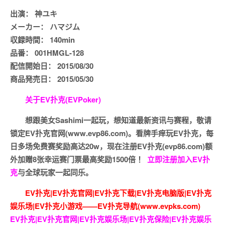
出演： 神ユキ
メーカー： ハマジム
収録時間： 140min
品番： 001HMGL-128
配信開始日： 2015/08/30
商品発売日： 2015/05/30
关于EV扑克(EVPoker)
想跟美女Sashimi一起玩，
想知道最新资讯与赛程，
敬请
锁定EV扑克官网(www.evp86.com)。
看牌手痒玩EV扑克，
每
日多场免费赛奖励高达20w，现在注册
EV扑克(evp86.com)
额
外加赠
8张幸运赛门票
最高奖励1500倍
！
立即注册加入EV扑
克
与全球玩家一起同乐。
EV扑克|EV扑克官网|EV扑克下载|EV扑克电脑版|EV扑克
娱乐场|EV扑克小游戏——EV扑克导航(www.evpks.com)
EV扑克|EV扑克官网|EV扑克娱乐场|EV扑克保险|EV扑克娱乐