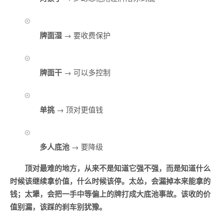
牌面湿
→ 要收费保护
牌面干
→ 可以多控制
单挑
→ 顶对更值钱
多人底池
→ 要降级
顶对最难的地方，从来不是知道它强不强，而是知道什么
时候该继续拿价值，什么时候该停。太怂，会漏掉本来能拿的
钱；太犟，会把一手中等偏上的牌打成大底池事故。该收的价
值别漏，该踩的刹车别犹豫。