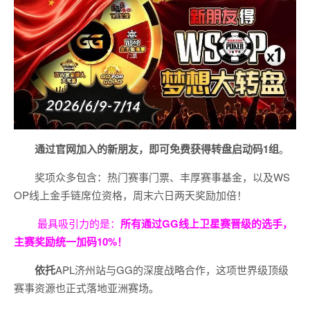
通过官网加入的新朋友，即可免费获得转盘启动码
1
组
。
奖项众多包含：热门赛事门票、丰厚赛事基金，以及WS
OP线上金手链席位资格，
周末六日两天奖励加倍！
最具吸引力的是：
所有通过
GG
线上卫星赛晋级的选手，
主赛奖励统一加码
10%
！
依托
APL济州站与GG的深度战略合作，这项世界级顶级
赛事资源也正式落地亚洲赛场。