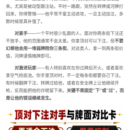
来。尤其是被动型跟注站，平时一路跟，突然在转牌或河牌打
回来，你得警惕——他平常不爱主动进攻，一旦主动加注，多
数时候是真补强了。
对紧手
——一个平时很少乱跟的人，面对你两条街下注还
不放手，他的范围通常不会太差。你拿顶对可以下注，但
不要
幻想他会用一堆弱牌陪你三条街
。对这类人，拿一到两条街价
值，河牌谨慎摊牌即可。
对激进玩家
——有人特别喜欢在你过牌后开火，或者喜欢
拿空气抢底池。你手里顶对时，不一定每条街都要自己下注。
有时候翻牌下注、转牌过给他，或者在安全牌上让他继续开
枪，反而能把他的诈唬留下来。
关键不是固定”下”或”过”，而
是让他的错误继续发生。