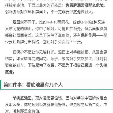
择控制底池。干面上最大的好处是：
免费牌通常没那么危险
。
弱踢脚顶对在这种牌面上，不一定非要把底池做很大。
湿面
就不同了。比如K-J-10两同花，或者Q-9-8这种又连
又带同花的牌面。你中了顶对，可能现在领先，但后面很多牌
都会让局面变差。这里下注除了拿价值，还有
保护作用
——至
少要让听牌付出价格，别让对手免费看下一张。
但保护不是让你无脑打光。湿面上对手继续跟，范围会更
结实；如果转牌完成同花、顺子，或者对手突然加注，顶对就
要会踩刹车。
下注是为了收费，不是为了把自己绑进一个失控
底池。
第四件事：看底池里有几个人
单挑底池
里，顶对通常更值钱。因为对手能中强牌的组合
没那么多，你的顶对经常就是最好牌，也更容易从第二对、中
对、听牌那里拿价值。