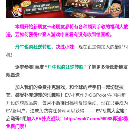
本周开始新朋友＋老朋友都将有各种领到手软的福利大放
送，要如何获得!?登入游戏中查看有没有收到惊喜啦。
丹牛也疯狂逆转胜
，
决胜小妹
，现在正是你加入的最好时
机！
逐梦参赛!百度 “
丹牛也疯狂逆转胜
”
了解更多
活跃新朋友
限量送
加入我们的免费扑克游戏，和全球的牌手们一起切磋技
艺，感受扑克游戏的乐趣吧！
EV扑克作为GGPoker在国内新
开设的旗舰品牌，每月不断推出福利反馈活动，现在只要成为
EV新用户，达成免费赛任务就可以获得——
“EV专属大宝箱”
启动码1组
加入EV扑克战队：
http://evpk7.com/96088
再送4张
免费门票！