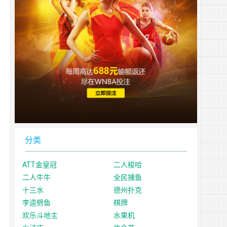
分类
ATT金皇冠
二人梭哈
二人牛牛
全民捕鱼
十三水
德州扑克
李逵劈鱼
棋牌
欢乐斗地主
水果机