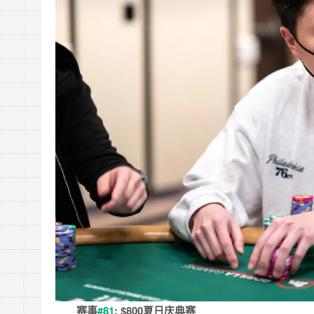
赛事
#81
:
$
800夏日庆典赛