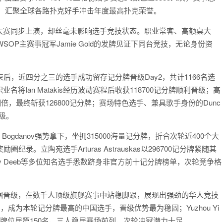
拉满，汇聚全球各路扑克好手冲击年度最高扑克荣誉。
大赛同步上演，却丝毫未影响选手竞技状态。职业常客、高额桌大
OP主赛事冠军Jamie Gold的发牌见证下同台竞技，无论身份资
后，近四分之三的选手成功留存记分牌晋级Day2，共计1166名选
Ian Matakis经历波动赛程后收获118700记分牌顺利晋级；高
实现翻倍，最终斩获126800记分牌；赛场特色选手、兼具歌手身份的Dunc
晋级。
Bogdanov强势拿下，坐拥315000海量记分牌，折合次轮近400个大
。立陶宛选手Arturas Astrauskas以296700记分牌紧随其
ine、Freddy Deeb等多位知名选手悉数跻身非官方前十记分牌榜单，次轮竞争格
围晋级，在数千人顶级旗舰赛事中站稳脚跟，展现出强劲的华人竞技
第52名，成为本轮记分牌最高的中国选手，晋级优势最为稳固；Yuzhou Yi
000记分牌位居第150名，三人稳居赛场前列，次轮冲冠潜力十足。