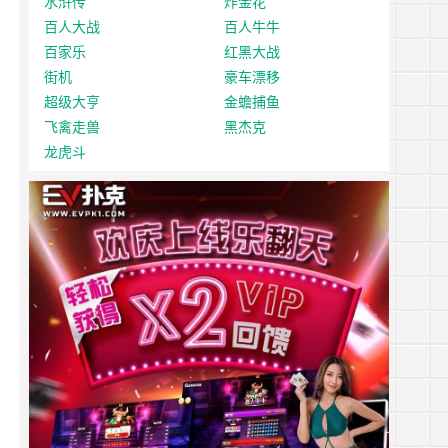
水浒传
炸金花
百人大战
百人牛牛
百家乐
红黑大战
街机
豪车漂移
超级大亨
金蟾捕鱼
飞禽走兽
黑杰克
龙虎斗