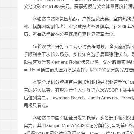
奖池突破31461900美元，赛事规模与奖金体量再度
本轮赛事赛场氛围热烈，户外烟花庆典、室内热狗
神、棋牌内容创作者、业余爱好者齐聚牌桌，在2006年WS
历，所有选手皆在公平赛场角逐世界冠军席位。
1c轮次共计开打五个两小时赛程时段，全天鏖战结束
手顺利拿下次轮入场券。多位知名选手展现稳健状态，职业名将
额豪客赛常客Klemens Roiter状态火热，记分牌量
an Horst顶住镜头压力稳定发挥，以91300记分牌完成
本轮全场记分牌榜首由保加利亚顶尖职业选手Yulian 
盲的超大优势，有望冲击个人生涯第六次WSOP主赛事奖励圈纪录
后位列第二，Lawrence Brandt、Justin Arnw
局极具看点。
本轮赛事中国军团全员发挥稳健，多名选手顺利突
实力。其中Xiaojun Mao以146200记分牌位列全场
n手握121600记分牌位列第81名，Qiao Du携100