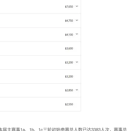
本届主赛事1a、1b、1c三轮初始参赛总人数已达3383人次，赛事总