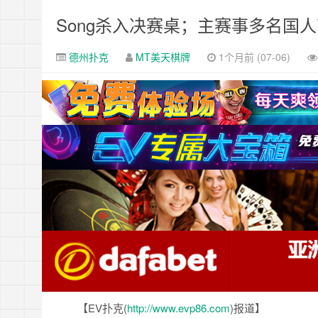
Song杀入决赛桌；主赛事多名国
德州扑克
MT美天棋牌
1个月前 (07-06)
【EV扑克(
http://www.evp86.com
)报道】