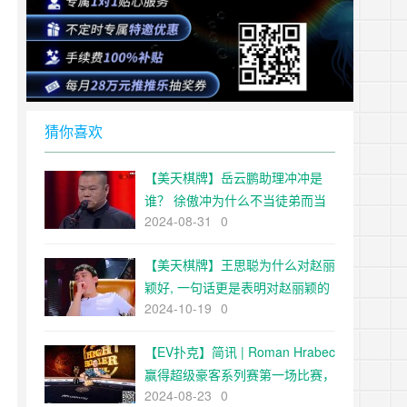
猜你喜欢
【美天棋牌】岳云鹏助理冲冲是
谁？ 徐傲冲为什么不当徒弟而当
2024-08-31
0
了助理
【美天棋牌】王思聪为什么对赵丽
颖好, 一句话更是表明对赵丽颖的
2024-10-19
0
喜欢
【EV扑克】简讯 | Roman Hrabec
赢得超级豪客系列赛第一场比赛，
2024-08-23
0
奖金 316,000 美元【EV扑克官