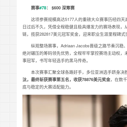
赛事
#78
：
$600 深筹赛
这项参赛规模高达5177人的重磅大众赛事历经四天高强
日过后不久，凭借全程稳健且极具爆发力的赛场表现，从
链，揽获282817美元冠军奖金，迎来职业生涯里程碑式
纵观整场赛事，Adriaan Jacobs晋级之路
绝对碾压的筹码领先优势，全程牢牢掌控赛场主动权，未
事冠军，书写年轻选手的黑马传奇。
本次赛事汇聚全球各路好手，多位亚洲选手跻身决
汰，最终斩获赛事第五名，收获78876美元奖金
，在数
底与稳定的大赛适配能力。