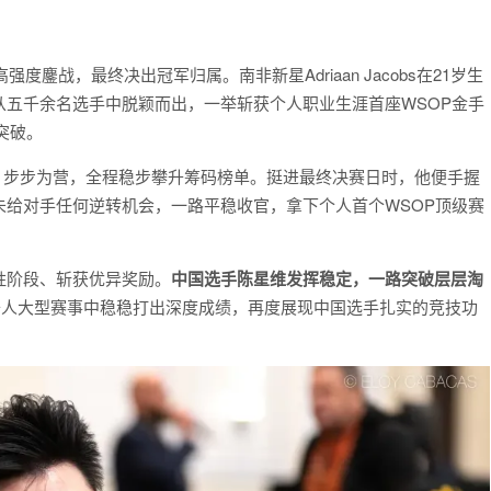
度鏖战，最终决出冠军归属。南非新星Adriaan Jacobs在21岁生
五千余名选手中脱颖而出，一举斩获个人职业生涯首座WSOP金手
突破。
节奏沉稳、步步为营，全程稳步攀升筹码榜单。挺进最终决赛日时，他便手握
给对手任何逆转机会，一路平稳收官，拿下个人首个WSOP顶级赛
胜阶段、斩获优异奖励。
中国选手陈星维发挥稳定，一路突破层层淘
千人大型赛事中稳稳打出深度成绩，再度展现中国选手扎实的竞技功