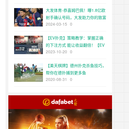
网】
大发体育-恭喜姆巴佩！曝1.8亿欧
射手确认号码，大发助力你的致富
2024-03-15
0
之路！【EV扑克官网】
【EV扑克】策略教学：掌握正确
的下注方式 能让收益翻倍！【EV
2023-10-20
0
扑克官网】
【美天棋牌】德州扑克杀鱼技巧，
帮你在德扑捕到更多鱼
2020-08-31
0