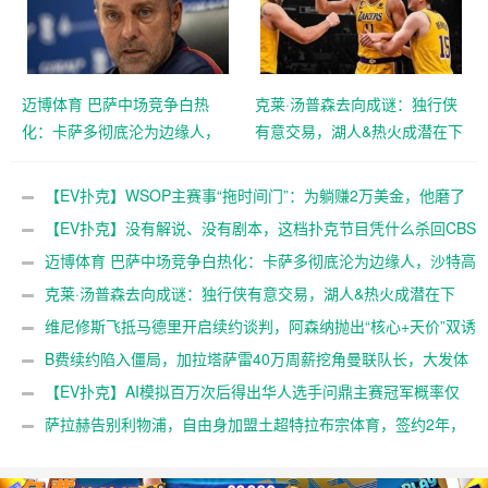
迈博体育 巴萨中场竞争白热
克莱·汤普森去向成谜：独行侠
化：卡萨多彻底沦为边缘人，
有意交易，湖人&热火成潜在下
沙特高薪邀约引发去留两难
家，大发体育助力你的致富之
【EV扑克官网】
路！【EV扑克官网】
【EV扑克】WSOP主赛事“拖时间门”：为躺赚2万美金，他磨了
整整17分钟【EV扑克官网】
【EV扑克】没有解说、没有剧本，这档扑克节目凭什么杀回CBS
黄金档？【EV扑克官网】
迈博体育 巴萨中场竞争白热化：卡萨多彻底沦为边缘人，沙特高
薪邀约引发去留两难【EV扑克官网】
克莱·汤普森去向成谜：独行侠有意交易，湖人&热火成潜在下
家，大发体育助力你的致富之路！【EV扑克官网】
维尼修斯飞抵马德里开启续约谈判，阿森纳抛出“核心+天价”双诱
惑，大发体育助力你的致富之路！【EV扑克官网】
B费续约陷入僵局，加拉塔萨雷40万周薪挖角曼联队长，大发体
育助力你的致富之路！【EV扑克官网】
【EV扑克】AI模拟百万次后得出华人选手问鼎主赛冠军概率仅
3%【EV扑克官网】
萨拉赫告别利物浦，自由身加盟土超特拉布宗体育，签约2年，
大发体育助力你的致富之路！【EV扑克官网】