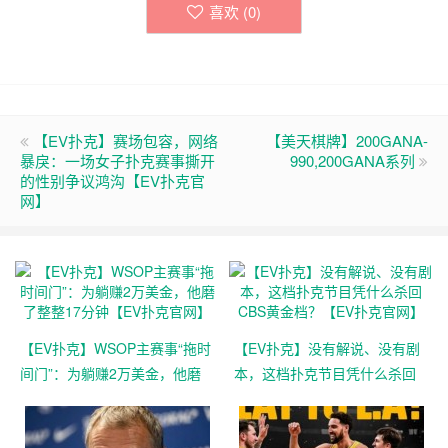
喜欢 (
0
)
【EV扑克】赛场包容，网络
【美天棋牌】200GANA-
暴戾：一场女子扑克赛事撕开
990,200GANA系列
的性别争议鸿沟【EV扑克官
网】
【EV扑克】WSOP主赛事“拖时
【EV扑克】没有解说、没有剧
间门”：为躺赚2万美金，他磨
本，这档扑克节目凭什么杀回
了整整17分钟【EV扑克官网】
CBS黄金档？【EV扑克官网】