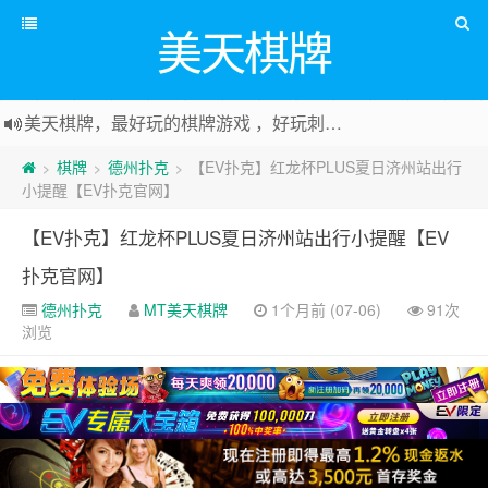
美天棋牌
美天棋牌，最好玩的棋牌游戏 ，好玩刺激可以赚Money，传送门：
棋牌
德州扑克
【EV扑克】红龙杯PLUS夏日济州站出行
>
>
>
小提醒【EV扑克官网】
【EV扑克】红龙杯PLUS夏日济州站出行小提醒【EV
扑克官网】
德州扑克
MT美天棋牌
1个月前 (07-06)
91次
浏览