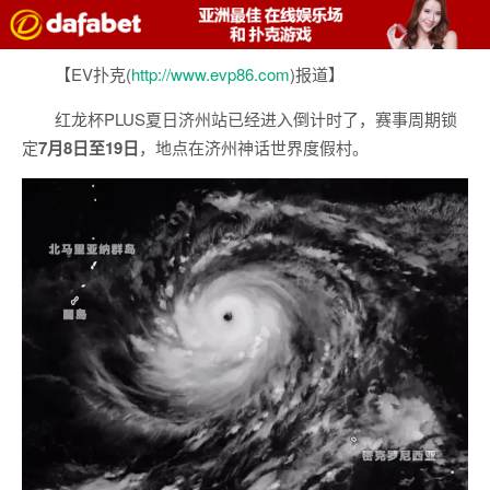
【EV扑克(
http://www.evp86.com
)报道】
红龙杯PLUS夏日济州站已经进入倒计时了，赛事周期锁
定
7月8日至19日
，地点在济州神话世界度假村
。