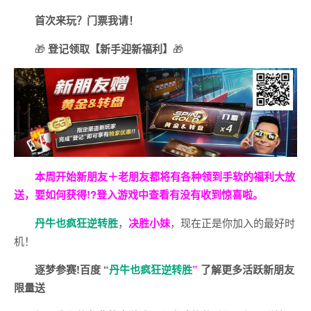
首次来玩？门票我请！
🎁
登记领取【新手迎新福利】
🎁
本周开始新朋友＋老朋友都将有各种领到手软的福利大放
送，要如何获得!?登入游戏中查看有没有收到惊喜啦。
丹牛也疯狂逆转胜
，
决胜小妹
，现在正是你加入的最好时
机！
逐梦参赛!百度 “
丹牛也疯狂逆转胜
”
了解更多
活跃新朋友
限量送