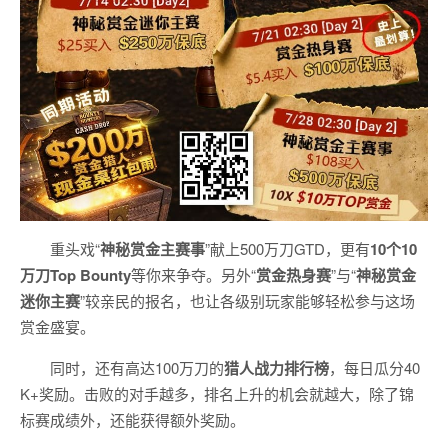
重头戏“
神秘赏金主赛事
”献上500万刀GTD，更有
10
个
10
万刀
Top Bounty
等你来争夺。另外“
赏金热身赛
”与“
神秘赏金
迷你主赛
”较亲民的报名，也让各级别玩家能够轻松参与这场
赏金盛宴。
同时，还有高达100万刀的
猎人战力排行榜
，每日瓜分40
K+奖励。击败的对手越多，排名上升的机会就越大，除了锦
标赛成绩外，还能获得额外奖励。