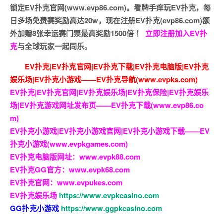
锁定EV扑克官网(www.evp86.com)。
看牌手痒玩EV扑克，
每
日多场免费赛奖励高达20w，现在注册
EV扑克(evp86.com)
额
外加赠
8张幸运赛门票
最高奖励1500倍
！
立即注册加入EV扑
克
与全球玩家一起同乐。
EV扑克|EV扑克官网|EV扑克下载|EV扑克电脑版|EV扑克
娱乐场|EV扑克小游戏——EV扑克导航(www.evpks.com)
EV扑克|EV扑克官网|EV扑克娱乐场|EV扑克保险|EV扑克娱乐
场|EV扑克游戏网址发布页——EV扑克下载(www.evp86.co
m)
EV扑克小游戏|EV扑克小游戏官网|EV扑克小游戏下载——EV
扑克小游戏(www.evpkgames.com)
EV扑克电脑版网址：www.evpk88.com
EV扑克GG官方：www.evpk68.com
EV扑克官网：www.evpukes.com
EV扑克娱乐场
https://www.evpkcasino.com
GG扑克小游戏
https://www.ggpkcasino.com