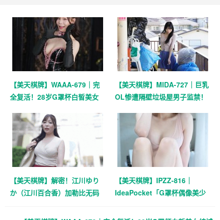
【美天棋牌】WAAA-679｜完
【美天棋牌】MIDA-727｜巨乳
全复活！28岁G罩杯白皙美女
OL惨遭隔壁垃圾屋男子监禁！
结城莉乃怪病痊愈，新作本周
百田光稀白皙美貌卷入惊悚事
上线
件
【美天棋牌】解密！江川ゆり
【美天棋牌】IPZZ-816｜
か（江川百合香）加勒比无码
IdeaPocket「G罩杯偶像美少
初登场，「天使のSEX」女主
女姬森亚梦」曝光新动向，最
角是谁？
新消息公开