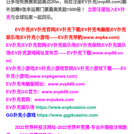
日多场免费赛奖励高达20w，现在注册
EV扑克(evp86.com)
额
外加赠
8张幸运赛门票
最高奖励1500倍
！
立即注册加入EV扑
克
与全球玩家一起同乐。
EV扑克|EV扑克官网|EV扑克下载|EV扑克电脑版|EV扑克
娱乐场|EV扑克小游戏——EV扑克导航(www.evpks.com)
EV扑克|EV扑克官网|EV扑克娱乐场|EV扑克保险|EV扑克娱乐
场|EV扑克游戏网址发布页——EV扑克下载(www.evp86.co
m)
EV扑克小游戏|EV扑克小游戏官网|EV扑克小游戏下载——EV
扑克小游戏(www.evpkgames.com)
EV扑克电脑版网址：www.evpk88.com
EV扑克GG官方：www.evpk68.com
EV扑克官网：www.evpukes.com
EV扑克娱乐场
https://www.evpkcasino.com
GG扑克小游戏
https://www.ggpkcasino.com
2022世界杯投注网址-2022世界杯竞猜-专业外围投注领跑