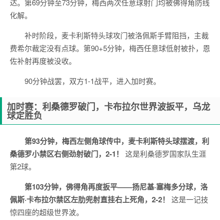
达。第69分钟至73分钟，梅西两次任意球射门均被佛得角防线
化解。
补时阶段，麦卡利斯特头球攻门被洛佩斯手臂阻挡，主裁
费希尔裁定没有点球。第90+5分钟，梅西任意球低射被扑，恩
佐补射再度被没收。
90分钟战罢，双方1-1战平，进入加时赛。
加时赛：利桑德罗破门，卡布拉尔世界波扳平，乌龙
球定胜负
第93分钟，梅西左侧角球传中，麦卡利斯特头球摆渡，利
桑德罗小禁区右侧劲射破门，2-1！
这是利桑德罗国家队生涯
第2球。
第103分钟，佛得角再度扳平——扬尼基·塞梅多分球，洛
佩斯·卡布拉尔禁区左肋兜射直挂右上死角，2-2！
这是一记技
惊四座的超级世界波。