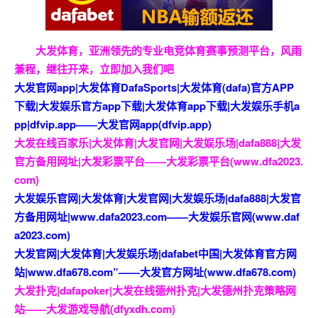
大发体育，亚洲领先的专业电竞体育赛事预测平台，风雨
兼程，继往开来，立即加入我们吧
大发官网app|大发体育DafaSports|大发体育(dafa)官方APP
下载|大发娱乐官方app下载|大发体育app下载|大发娱乐手机a
pp|dfvip.app——大发官网app(dfvip.app)
大发在线百家乐|大发体育|大发官网|大发娱乐场|dafa888|大发
官方备用网址|大发彩票平台——大发彩票平台(www.dfa2023.
com)
大发娱乐官网|大发体育|大发官网|大发娱乐场|dafa888|大发官
方备用网址|www.dafa2023.com——大发娱乐官网(www.daf
a2023.com)
大发官网|大发体育|大发娱乐场|dafabet中国|大发体育官方网
站|www.dfa678.com”——大发官方网址(www.dfa678.com)
大发扑克|dafapoker|大发在线德州扑克|大发德州扑克策略网
站——大发游戏导航(dfyxdh.com)