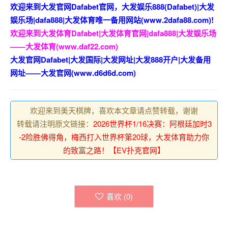
欢迎来到大发官网Dafabet官网，大发娱乐888(Dafabet)|大发
娱乐场|dafa888|大发体育唯一备用网站(www.2dafa88.com)!
欢迎来到大发体育Dafabet|大发体育官网|dafa888|大发娱乐场
——大发体育(www.daf22.com)
大发官网Dafabet|大发国际|大发网址|大发888开户|大发备用
网址——大发官网(www.d6d6d.com)
欢迎来到美天棋牌，喜欢本文章请点赞转载，谢谢
转载请注明原文链接：
2026世界杯1/16决赛：阿根廷加时3
-2险胜佛得角，梅西打入世界杯第20球，大发体育助力你
的致富之路！【EV扑克官网】
喜欢 (
0
)