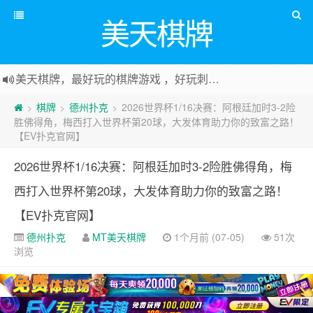
美天棋牌
美天棋牌，最好玩的棋牌游戏 ，好玩刺激可以赚Money，传送门：
棋牌
德州扑克
2026世界杯1/16决赛：阿根廷加时3-2险
>
>
>
胜佛得角，梅西打入世界杯第20球，大发体育助力你的致富之路！
【EV扑克官网】
2026世界杯1/16决赛：阿根廷加时3-2险胜佛得角，梅
西打入世界杯第20球，大发体育助力你的致富之路！
【EV扑克官网】
德州扑克
MT美天棋牌
1个月前 (07-05)
51次
浏览