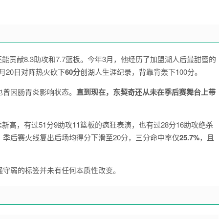
能贡献8.3助攻和7.7篮板。今年3月，他经历了加盟湖人后最甜蜜的
3月20日对阵热火砍下
60分
创湖人生涯纪录，背靠背轰下100分。
也曾因肠胃炎影响状态。
直到现在，东契奇还从未在季后赛舞台上带
新高，有过51分9助攻11篮板的疯狂表演，也有过28分16助攻绝杀
季后赛火线复出后场均得分下滑至20分，三分命中率仅
25.7%
，且
强守弱的标签并未有任何本质性改变。