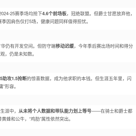
24-25赛季场均抢下
4.6个前场板
，冠绝联盟。但爵士甘愿放弃他，
赛季因肩伤仅打5场，健康问题同样值得担忧。
才华仍有开发空间。但防守端
移动迟缓
，今年季后赛出场时间和得分
改观，仍是未知数。
4.5助攻1.5抢断
的惊喜数据，成为他求职的本钱。但生涯五年里，闪
庸”形容。
业生涯中，
从未将个人数据和带队能力划上等号
——在骑士和爵士都
黄蜂和公牛，“鸡肋”属性依然突出。