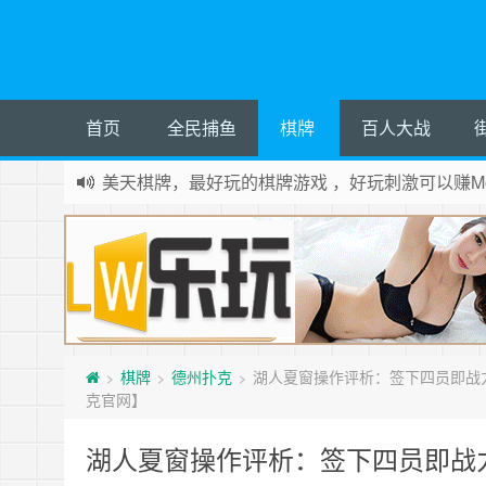
首页
全民捕鱼
棋牌
百人大战
美天棋牌，最好玩的棋牌游戏 ，好玩刺激可以赚Mo
棋牌
德州扑克
湖人夏窗操作评析：签下四员即战力
>
>
>
克官网】
湖人夏窗操作评析：签下四员即战