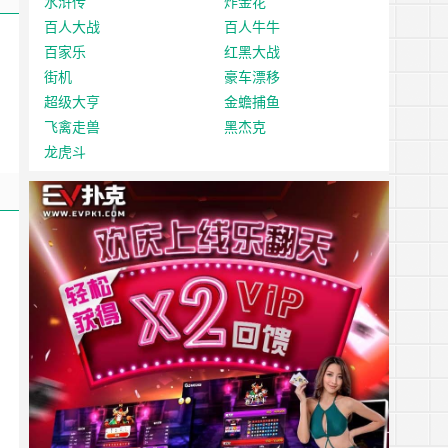
水浒传
炸金花
百人大战
百人牛牛
百家乐
红黑大战
街机
豪车漂移
超级大亨
金蟾捕鱼
飞禽走兽
黑杰克
龙虎斗