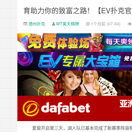
育助力你的致富之路！【EV扑克
德州扑克
MT美天棋牌
1个月前 (07-04)
夏窗开启第三天，湖人队已基本完成了新赛季阵容