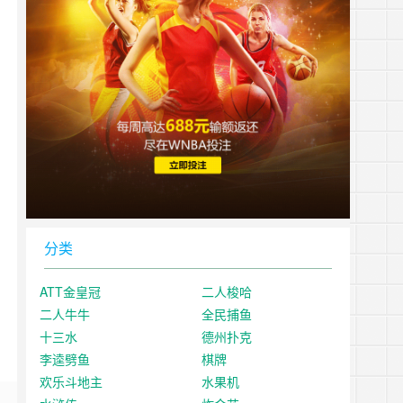
分类
ATT金皇冠
二人梭哈
二人牛牛
全民捕鱼
十三水
德州扑克
李逵劈鱼
棋牌
欢乐斗地主
水果机