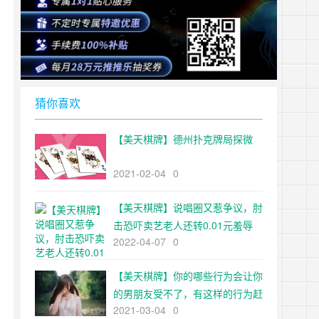
猜你喜欢
【美天棋牌】德州扑克牌局探微
2021-02-04
0
【美天棋牌】说唱圈又惹争议，肘
击恐吓卖艺老人还转0.01元羞辱
2022-04-07
0
【美天棋牌】你的哪些行为会让你
的男朋友受不了，有这样的行为赶
2021-03-04
0
紧改过来，不要走到分手的地步