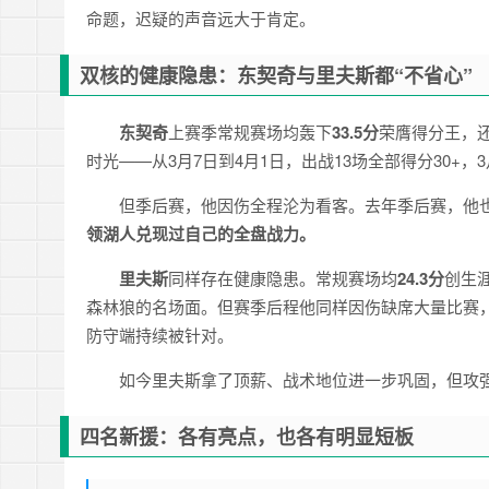
命题，迟疑的声音远大于肯定。
双核的健康隐患：东契奇与里夫斯都“不省心”
东契奇
上赛季常规赛场均轰下
33.5分
荣膺得分王，还
时光——从3月7日到4月1日，出战13场全部得分30+，
但季后赛，他因伤全程沦为看客。去年季后赛，他
领湖人兑现过自己的全盘战力。
里夫斯
同样存在健康隐患。常规赛场均
24.3分
创生涯
森林狼的名场面。但赛季后程他同样因伤缺席大量比赛，
防守端持续被针对。
如今里夫斯拿了顶薪、战术地位进一步巩固，但攻
四名新援：各有亮点，也各有明显短板