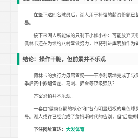
在签下这四名球员后，湖人用于补强的薪资份额已
易
。
接下来湖人所能做的只剩下小修小补：可能放弃艾
佩林卡还在为续约八村塁做努力，也将引进库明加作为
结论：操作干脆，但前景并不乐观
佩林卡的执行力毋庸置疑——干净利落地完成了与
季后赛中掀翻雷霆、马刺、掘金等顶级强队？
答案恐怕并不乐观。
一套由“健康存疑的核心”和“各有明显短板的角色
号。湖人或许已经完成了詹姆斯时代的告别，但“后詹姆
下注网址直达：
大发体育