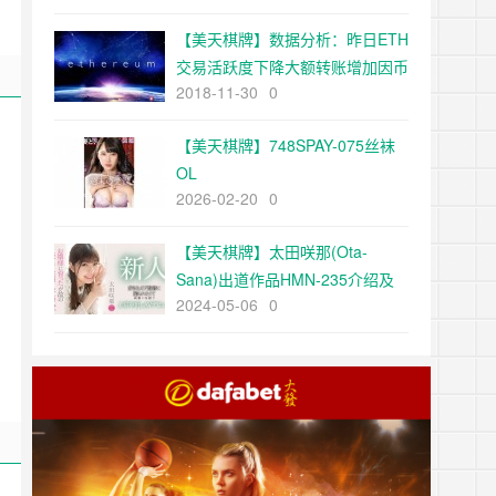
【美天棋牌】数据分析：昨日ETH
交易活跃度下降大额转账增加因币
2018-11-30
0
安更换冷钱
【美天棋牌】748SPAY-075丝袜
OL
2026-02-20
0
【美天棋牌】太田咲那(Ota-
Sana)出道作品HMN-235介绍及
2024-05-06
0
封面预览