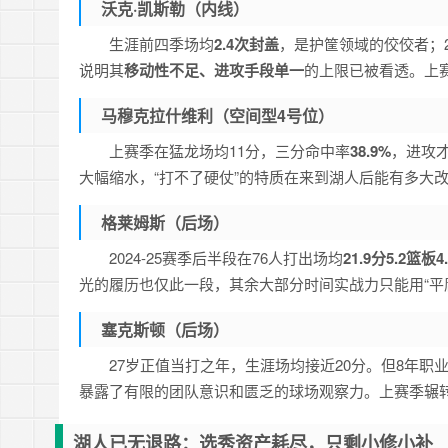
沃克·凯斯勒（内线）
生涯前四季场均
2.4次封盖
，是护筐领域的佼佼者；20
说明其
移动性不足、进攻手段单一
的上限已被看透。上
马穆克拉什维利（空间型4号位）
上赛季在猛龙场均11分，三分命中率
38.9%
，进攻
大幅缩水，“打不了硬仗”的特质在来到湖人后能有多大
格莱姆斯（后场）
2024-25赛季后半段在76人打出场均
21.9分5.2篮板
光的履历也仅此一段，其余大部分时间实战力只能用“平
塞克斯顿（后场）
27岁正值当打之年，生涯场均接近20分。但8年职
暴露了有限的团队意识和匮乏的球场观察力。上赛季辗转
湖人已无退路：选秀资产耗尽，只剩小修小补