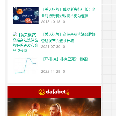
【美天棋牌】俄罗斯央行行长：企
业对待街机游戏技术更为谨慎
2018-10-18
0
【美天棋牌】高端亲肤洗涤品牌好
爸爸发布会登顶长城
2021-07-30
0
【EV扑克】扑克已死？ 我呸！
2022-11-28
0