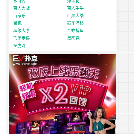
水浒传
炸金花
百人大战
百人牛牛
百家乐
红黑大战
街机
豪车漂移
超级大亨
金蟾捕鱼
飞禽走兽
黑杰克
龙虎斗