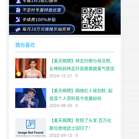
猜你喜欢
【美天棋牌】林志玲晒与母合照,
女神妈妈林志玲吴慈美貌美气质佳
2024-12-21
0
【美天棋牌】网络红人徐剑秋, 起
底其个人资料现今发展如何
2024-08-02
0
【美天棋牌】剪短了头发 百万社
那位绝地武士回归了！
2022-09-12
0