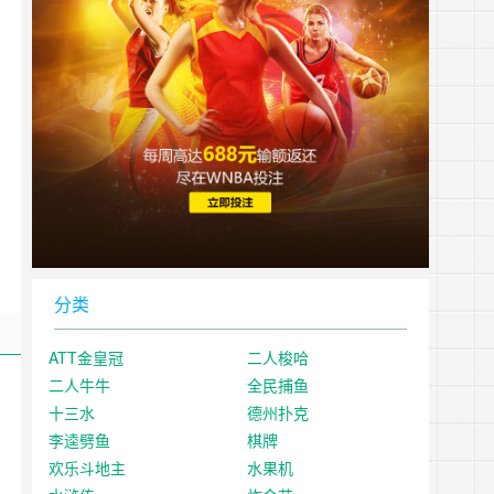
分类
ATT金皇冠
二人梭哈
二人牛牛
全民捕鱼
十三水
德州扑克
李逵劈鱼
棋牌
欢乐斗地主
水果机