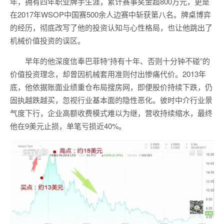
年，拥有四年职业牌手生涯，累计赛事奖金超800万元，更是
在2017年WSOP中国赛500余人边赛中斩获第八名。牌桌博弈
的经历，彻底改写了他的投资认知与心性格局，也让他跳出了
机械价值投资的误区。
早年的他深度信奉巴菲特“持有十年、否则十分钟不碰”的
价值投资理念，却曾因机械套用准则付出惨痛代价。2013年
底，他依据账面业绩重仓布局搜房网，即便股价持续下跌，仍
固执越跌越买，忽视行业基本面的隐性恶化。彼时中介行业景
气度下行，企业高额收费模式难以为继，营收持续缩水，最终
他在9美元止损，单笔亏损近40%。