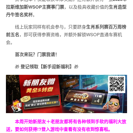
拉斯维加斯
WSOP
主赛事门票
，以及极具收藏价值的
生肖造型
丹牛签名奖杯
。
线上玩家同样有机会参与，只要跻身
生肖系列赛百万周榜
前五名
，即可获得参赛资格，并额外解锁WSOP直通车赛机
会。
首次来玩？门票我请！
🎁
登记领取【新手迎新福利】
🎁
本周开始新朋友＋老朋友都将有各种领到手软的福利大放
送，要如何获得!?登入游戏中查看有没有收到惊喜啦。