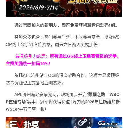
通过官网加入的新朋友，即可免费获得转盘启动码
1
组
。
奖项众多包含：热门赛事门票、丰厚赛事基金，以及WS
OP线上金手链席位资格，
周末六日两天奖励加倍！
最具吸引力的是：
所有通过
GG
线上卫星赛晋级的选手，
主赛奖励统一加码
10%
！
依托
APL济州站与GG的深度战略合作，这项世界级顶级
赛事资源也正式落地亚洲赛场。
APL济州岛站赛事期间，现场同步开启“
荣耀之路
—WSO
P
直通专场
”赛事，冠军将获得价值1万刀的2026年拉斯维加斯
WSOP主赛门票一张！