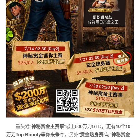
重头戏“
神秘赏金主赛事
”献上500万刀GTD，更有
10
个
10
万刀
Top Bounty
等你来争夺。另外“
赏金热身赛
”与“
神秘赏金