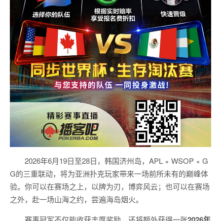
2026年6月19日至28日，韩国济州岛，APL × WSOP × G
G的三重联动，将为亚洲扑克玩家带来一场前所未有的巅峰体
验。
你可以在赛场之上，以牌为刃，博弈风云；也可以在赛场
之外，赴一场山海之约，尝遍海岛烟火。
赛事冠军不仅能收获丰厚奖励，还将额外获得一张
2026
年