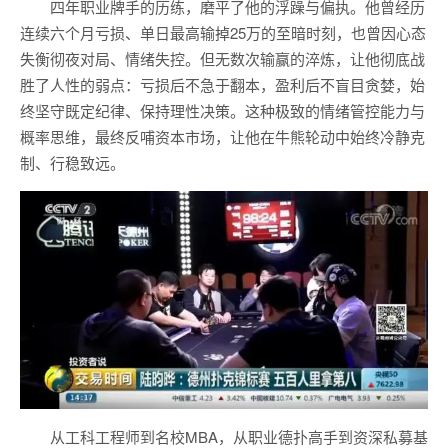
四年职业牌手的历练，磨平了他的浮躁与偏执。他曾经历
连续六个月亏损、单日最高输掉25万的至暗时刻，也曾因心态
失衡彻夜对局、情绪失控。但无数次输赢的淬炼，让他彻底战
胜了人性的弱点：亏损后不急于翻本，盈利后不盲目贪婪，始
终坚守既定纪律、保持理性决策。这种极致的情绪管控能力与
概率思维，最终反哺资本市场，让他在牛熊轮动中始终冷静克
制、行稳致远。
从工科工程师到名校MBA，从职业德扑高手到资深私募基