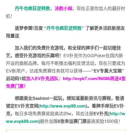
丹牛也疯狂逆转胜
，
决胜小妹
，现在正是你加入的最好时
机！
逐梦参赛!百度 “
丹牛也疯狂逆转胜
”
了解更多
活跃新朋友
限量送
加入我们的免费扑克游戏，和全球的牌手们一起切磋技
艺，感受扑克游戏的乐趣吧！
EV扑克作为GGPoker在国内新
开设的旗舰品牌，每月不断推出福利反馈活动，现在只要成为
EV新用户，达成免费赛任务就可以获得——
“EV专属大宝箱”
启动码1组
加入EV扑克战队：
http://evpk7.com/96088
再送4张
免费门票！
想跟美女Sashimi一起玩，
想知道最新资讯与赛程，
敬请
锁定EV扑克官网(
http://www.evp99.com
)。
看牌手痒玩EV扑
克，
每日多场免费赛奖励高达20w，现在注册
EV扑克(
http://w
ww.evpk89.com
)
额外加赠
8张幸运赛门票
最高奖励1500倍！