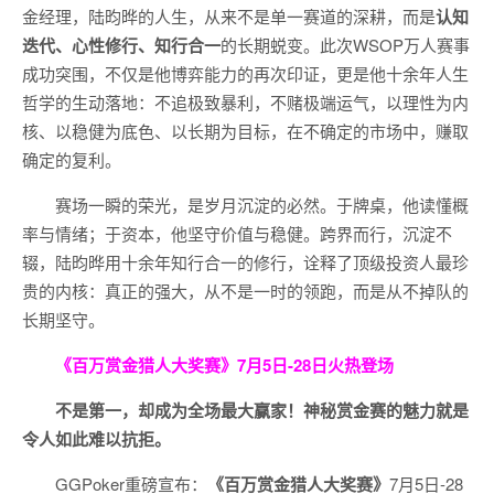
金经理，陆昀晔的人生，从来不是单一赛道的深耕，而是
认知
迭代、心性修行、知行合一
的长期蜕变。此次WSOP万人赛事
成功突围，不仅是他博弈能力的再次印证，更是他十余年人生
哲学的生动落地：不追极致暴利，不赌极端运气，以理性为内
核、以稳健为底色、以长期为目标，在不确定的市场中，赚取
确定的复利。
赛场一瞬的荣光，是岁月沉淀的必然。于牌桌，他读懂概
率与情绪；于资本，他坚守价值与稳健。跨界而行，沉淀不
辍，陆昀晔用十余年知行合一的修行，诠释了顶级投资人最珍
贵的内核：真正的强大，从不是一时的领跑，而是从不掉队的
长期坚守。
《百万赏金猎人大奖赛》
7月5日-28日火热登场
不是第一，却成为全场最大赢家！神秘赏金赛的魅力就是
令人如此难以抗拒。
GGPoker重磅宣布：
《百万赏金猎人大奖赛》
7月5日-28