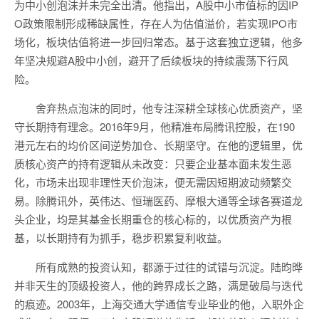
为中小创泡沫并未完全出清。他指出，A股中小市值标的因IP
O政策限制形成稀缺属性，存在人为估值溢价，若实现IPO市
场化，板块估值将进一步回归常态。基于这套独立逻辑，他多
年坚决规避A股中小创，避开了后续板块的持续震荡下行风
险。
舍弃热点泡沫的同时，他专注深耕全球核心优质资产，坚
守长期持有理念。2016年9月，他精准布局腾讯控股，在190
港元左右的均价区间逆势加仓、长期坚守。在他的逻辑里，优
质核心资产的持有逻辑从未改变：只要企业基本面未发生恶
化，市场未出现非理性天价泡沫，便无需因短期波动频繁交
易。除腾讯外，英伟达、恒瑞医药、摩根大通等全球各赛道龙
头企业，均是其基金长期重仓的核心标的，以优质资产为根
基，以长期持有为抓手，稳步积累复利收益。
所有成熟的投资认知，都源于过往的试错与沉淀。陆昀晔
并非天生的顶级投资人，他的跨界成长之路，满是破局与迭代
的痕迹。2003年，上海交通大学通信专业毕业的他，入职外企