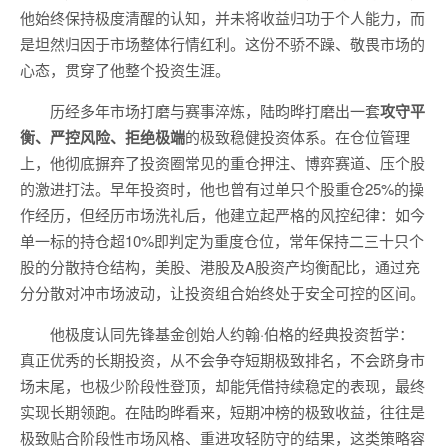
他始终保持极度清醒的认知，并未将收益归功于个人能力，而
是坦然归因于市场整体行情红利。这份不骄不躁、敬畏市场的
心态，贯穿了他整个投资生涯。
历经多年市场打磨与赛事淬炼，陆昀晔打磨出一套
攻守平
衡、严控风险、拒绝极端
的极致稳健投资体系。在仓位管理
上，他彻底摒弃了投资圈常见的重仓押注、博弈赛道、压个股
的激进打法。早年投资时，他也曾有过单只个股重仓25%的操
作经历，但经历市场洗礼后，他建立起严格的风控纪律：如今
单一标的持仓超10%即判定为重度仓位，常年保持二三十只个
股的分散持仓结构，美股、港股及A股资产均衡配比，通过充
分分散对冲市场波动，让投资组合始终处于安全可控的区间。
他极度认同先锋基金创始人约翰·伯格的经典投资哲学：
真正优秀的长期投资，从不会争夺短期极致排名，不会跻身市
场末尾，也极少阶段性登顶，却能凭借持续稳定的表现，最终
实现长期领跑。在陆昀晔看来，短期冲榜的极致收益，往往是
极致贴合阶段性市场风格、重进攻轻防守的结果，这类策略容