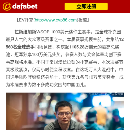
【EV扑克(
http://www.evp86.com
)报道】
拉斯维加斯WSOP 1000美元迷你主赛事，是全球扑克圈
最具人气的大众顶级赛事之一。本届赛事规模空前，共集结
12
560名全球选手
同场竞技，构筑起
1105.28万美元
的超高总奖
池，冠军独享100万美元头奖，参赛人数与奖金体量均创下赛
事高规格水准。不同于常规漫长拉锯的扑克赛事，本次决赛节
奏极致紧凑，仅两小时便全程收官。在这场万人大混战中，中
国选手陆昀晔稳稳跻身前十，斩获第九名与10万美元奖金，成
为本届赛事为数不多成功突围的中国面孔。