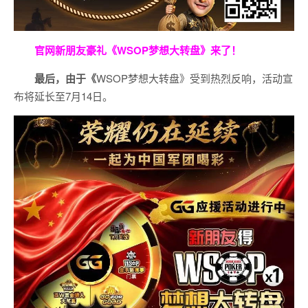
官网新朋友豪礼
《WSOP梦想大转盘》来了！
最后，由于《
WSOP梦想大转盘》受到热烈反响，活动宣
布将延长至7月14日。