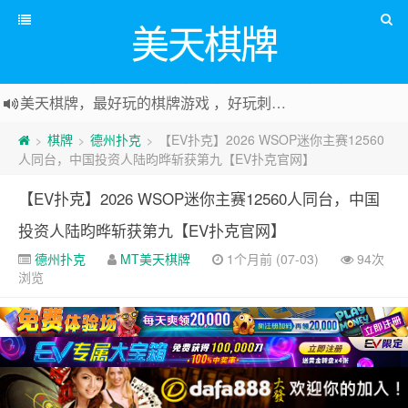
美天棋牌
美天棋牌，最好玩的棋牌游戏 ，好玩刺激可以赚Money，传送门：
棋牌
德州扑克
【EV扑克】2026 WSOP迷你主赛12560
>
>
>
人同台，中国投资人陆昀晔斩获第九【EV扑克官网】
【EV扑克】2026 WSOP迷你主赛12560人同台，中国
投资人陆昀晔斩获第九【EV扑克官网】
德州扑克
MT美天棋牌
1个月前 (07-03)
94次
浏览