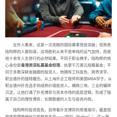
在外人看来，这是一次亮眼的国际赛事竞技突破；但熟悉
陆昀晔的人都知道，这场胜利从来不是单纯的运气加持，而是
他十余年人生修行的必然结果。不同于职业牌手，陆昀晔的核
心身份是
香港资深私募基金经理
，执掌千万美元规模基金；不
同于多数深耕金融圈的投资人，他拥有工科底色、跨界求学、
职业德扑的独特履历。从上海外企工程师到美国MBA学子，从
职业德州扑克选手到成熟价值投资人，横跨三地、三业的辗转
沉淀，让他打通了扑克博弈与资本市场的底层逻辑，形成了独
属于自己的理性博弈、长期稳健的人生与投资内核。
陆昀晔的投资底色，自带着扑克博弈的思维烙印，最直观
的体现便是他创立的基金名号——“纽扣（Button）”。这一源