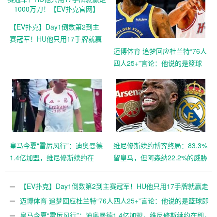
【EV扑克】Day1倒数第2到主
赛冠军！HU他只用17手牌就赢
走1000万刀！【EV扑克官网】
迈博体育 追梦回应杜兰特“76人
四人25+”言论：他说的是篮球
即得分，但别拿他和詹姆斯作
比较【EV扑克官网】
皇马今夏“雷厉风行”：迪奥曼德
维尼修斯续约博弈终局：83.3%
1.4亿加盟，维尼修斯续约在
留皇马，但阿森纳22.2%的威胁
即，阿森纳“声东击西”策略落
真实存在，大发体育助力你的
空，大发体育助力你的致富之
致富之路！【EV扑克官网】
【EV扑克】Day1倒数第2到主赛冠军！HU他只用17手牌就赢走
路！【EV扑克官网】
1000万刀！【EV扑克官网】
迈博体育 追梦回应杜兰特“76人四人25+”言论：他说的是篮球即
得分，但别拿他和詹姆斯作比较【EV扑克官网】
皇马今夏“雷厉风行”：迪奥曼德1.4亿加盟，维尼修斯续约在即，