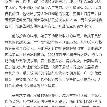
成为一名工程师，四年安稳顺遂的生活，却让他陷入深刻的人
生迷茫，找不到职业价值与人生方向。为打破固有圈层、追寻
自我价值，他做出了旁人难以理解的决定：变卖上海房产，倾
尽积蓄远赴美国加州大学洛杉矶分校攻读MBA，两年求学耗资
百万，彻底告别安稳的工科赛道，奔赴陌生的资本市场。
他与投资的结缘，始于职场期权收益的启蒙，也成于美股
危机的实战历练。早年职场获得的2000股期权，从13美元行权
价最高涨至75美元，为他带来远超年薪的超额收益，让他初次
窥见资本市场的复利魅力。2008年赴美恰逢美股大跌，初入市
场的他缺乏系统认知，盲目抄底金融、博彩板块，长期深陷亏
损。这次失利让他快速觉醒，读懂了周期与行业的底层逻辑：
危机之中，受信贷冲击的传统行业修复周期漫长，真正的优质
机会，是被市场错杀、具备核心技术与壁垒的高科技企业，为
日后的成长股投资体系埋下伏笔。
美国求学期间接触的德州扑克，成为重塑他认知、淬炼心
性的关键。凭借过人的思维与学习能力，陆昀晔深耕德扑八九