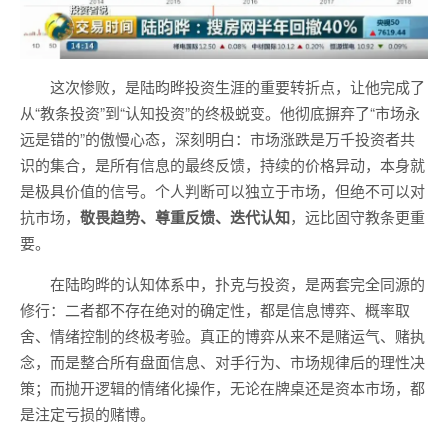
这次惨败，是陆昀晔投资生涯的重要转折点，让他完成了
从“教条投资”到“认知投资”的终极蜕变。他彻底摒弃了“市场永
远是错的”的傲慢心态，深刻明白：市场涨跌是万千投资者共
识的集合，是所有信息的最终反馈，持续的价格异动，本身就
是极具价值的信号。个人判断可以独立于市场，但绝不可以对
抗市场，
敬畏趋势、尊重反馈、迭代认知
，远比固守教条更重
要。
在陆昀晔的认知体系中，扑克与投资，是两套完全同源的
修行：二者都不存在绝对的确定性，都是信息博弈、概率取
舍、情绪控制的终极考验。真正的博弈从来不是赌运气、赌执
念，而是整合所有盘面信息、对手行为、市场规律后的理性决
策；而抛开逻辑的情绪化操作，无论在牌桌还是资本市场，都
是注定亏损的赌博。