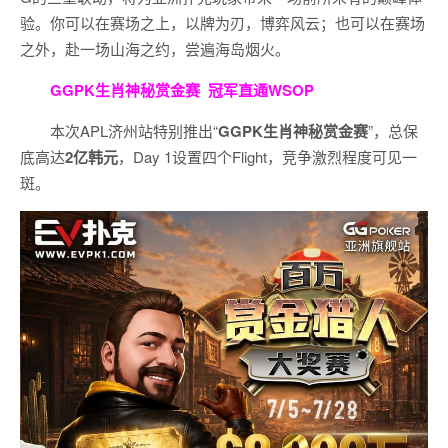
验。
你可以在赛场之上，以牌为刃，博弈风云；也可以在赛场
之外，赴一场山海之约，尝遍海岛烟火。
GGPK生肖神秘赏金赛
冠军直通WSOP
本次APL济州站特别推出“
GGPK
生肖神秘赏金赛
”，总保
底高达
2
亿韩元
，Day 1设置四个Flight，竞争激烈程度可见一
斑。