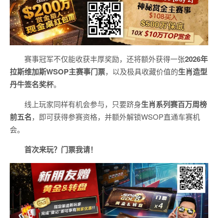
赛事冠军不仅能收获丰厚奖励，还将额外获得一张
2026
年
拉斯维加斯
WSOP
主赛事门票
，以及极具收藏价值的
生肖造型
丹牛签名奖杯
。
线上玩家同样有机会参与，只要跻身
生肖系列赛百万周榜
前五名
，即可获得参赛资格，并额外解锁WSOP直通车赛机
会。
首次来玩？门票我请！