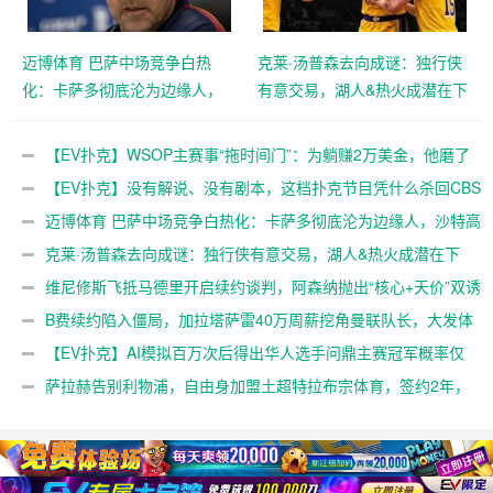
迈博体育 巴萨中场竞争白热
克莱·汤普森去向成谜：独行侠
化：卡萨多彻底沦为边缘人，
有意交易，湖人&热火成潜在下
沙特高薪邀约引发去留两难
家，大发体育助力你的致富之
【EV扑克官网】
路！【EV扑克官网】
【EV扑克】WSOP主赛事“拖时间门”：为躺赚2万美金，他磨了
整整17分钟【EV扑克官网】
【EV扑克】没有解说、没有剧本，这档扑克节目凭什么杀回CBS
黄金档？【EV扑克官网】
迈博体育 巴萨中场竞争白热化：卡萨多彻底沦为边缘人，沙特高
薪邀约引发去留两难【EV扑克官网】
克莱·汤普森去向成谜：独行侠有意交易，湖人&热火成潜在下
家，大发体育助力你的致富之路！【EV扑克官网】
维尼修斯飞抵马德里开启续约谈判，阿森纳抛出“核心+天价”双诱
惑，大发体育助力你的致富之路！【EV扑克官网】
B费续约陷入僵局，加拉塔萨雷40万周薪挖角曼联队长，大发体
育助力你的致富之路！【EV扑克官网】
【EV扑克】AI模拟百万次后得出华人选手问鼎主赛冠军概率仅
3%【EV扑克官网】
萨拉赫告别利物浦，自由身加盟土超特拉布宗体育，签约2年，
大发体育助力你的致富之路！【EV扑克官网】