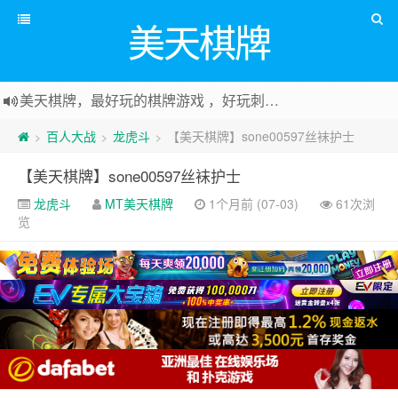
美天棋牌
美天棋牌，最好玩的棋牌游戏 ，好玩刺激可以赚Money，传送门：
百人大战
龙虎斗
【美天棋牌】sone00597丝袜护士
>
>
>
【美天棋牌】sone00597丝袜护士
龙虎斗
MT美天棋牌
1个月前 (07-03)
61次浏
览