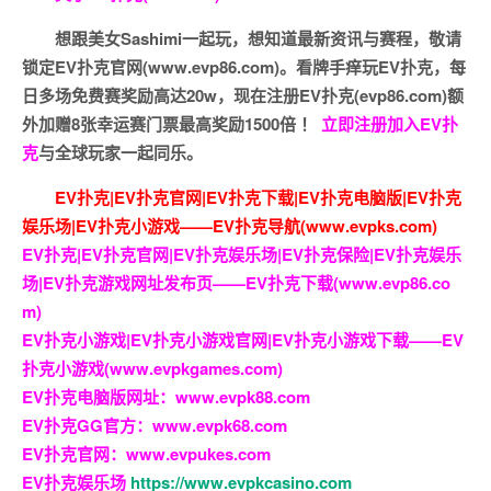
想跟美女Sashimi一起玩，
想知道最新资讯与赛程，
敬请
锁定EV扑克官网(www.evp86.com)。
看牌手痒玩EV扑克，
每
日多场免费赛奖励高达20w，现在注册
EV扑克(evp86.com)
额
外加赠
8张幸运赛门票
最高奖励1500倍
！
立即注册加入EV扑
克
与全球玩家一起同乐。
EV扑克|EV扑克官网|EV扑克下载|EV扑克电脑版|EV扑克
娱乐场|EV扑克小游戏——EV扑克导航(www.evpks.com)
EV扑克|EV扑克官网|EV扑克娱乐场|EV扑克保险|EV扑克娱乐
场|EV扑克游戏网址发布页——EV扑克下载(www.evp86.co
m)
EV扑克小游戏|EV扑克小游戏官网|EV扑克小游戏下载——EV
扑克小游戏(www.evpkgames.com)
EV扑克电脑版网址：www.evpk88.com
EV扑克GG官方：www.evpk68.com
EV扑克官网：www.evpukes.com
EV扑克娱乐场
https://www.evpkcasino.com