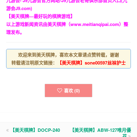
九游会- J9九游会官方网站-J9九游会老哥俱乐部首页入口(九
游会J9.com)
【美天棋牌—最好玩的棋牌游戏】
以上游戏新闻资讯由美天棋牌（www.meitianqipai.com）整
理发布。
欢迎来到美天棋牌，喜欢本文章请点赞转载，谢谢
转载请注明原文链接：
【美天棋牌】sone00597丝袜护士
喜欢 (
0
)
【美天棋牌】DOCP-240
【美天棋牌】ABW-127唯月優
花