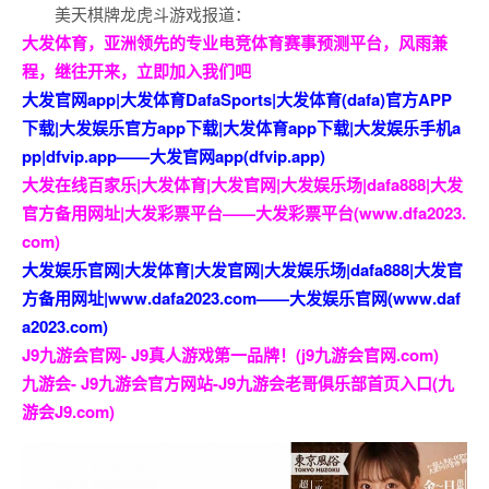
美天棋牌龙虎斗游戏报道：
大发体育，亚洲领先的专业电竞体育赛事预测平台，风雨兼
程，继往开来，立即加入我们吧
大发官网app|大发体育DafaSports|大发体育(dafa)官方APP
下载|大发娱乐官方app下载|大发体育app下载|大发娱乐手机a
pp|dfvip.app——大发官网app(dfvip.app)
大发在线百家乐|大发体育|大发官网|大发娱乐场|dafa888|大发
官方备用网址|大发彩票平台——大发彩票平台(www.dfa2023.
com)
大发娱乐官网|大发体育|大发官网|大发娱乐场|dafa888|大发官
方备用网址|www.dafa2023.com——大发娱乐官网(www.daf
a2023.com)
J9九游会官网- J9真人游戏第一品牌！(j9九游会官网.com)
九游会- J9九游会官方网站-J9九游会老哥俱乐部首页入口(九
游会J9.com)