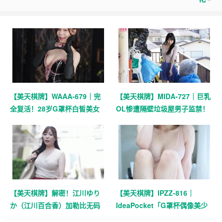
【美天棋牌】WAAA-679｜完
【美天棋牌】MIDA-727｜巨乳
全复活！28岁G罩杯白皙美女
OL惨遭隔壁垃圾屋男子监禁！
结城莉乃怪病痊愈，新作本周
百田光稀白皙美貌卷入惊悚事
上线
件
【美天棋牌】解密！江川ゆり
【美天棋牌】IPZZ-816｜
か（江川百合香）加勒比无码
IdeaPocket「G罩杯偶像美少
初登场，「天使のSEX」女主
女姬森亚梦」曝光新动向，最