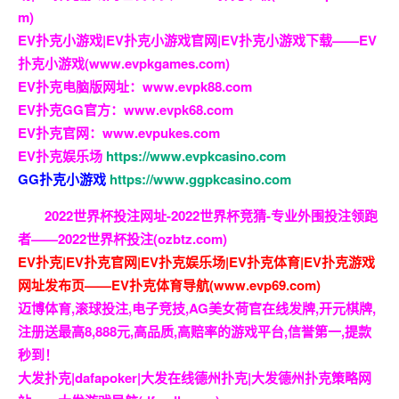
m)
EV扑克小游戏|EV扑克小游戏官网|EV扑克小游戏下载——EV
扑克小游戏(www.evpkgames.com)
EV扑克电脑版网址：www.evpk88.com
EV扑克GG官方：www.evpk68.com
EV扑克官网：www.evpukes.com
EV扑克娱乐场
https://www.evpkcasino.com
GG扑克小游戏
https://www.ggpkcasino.com
2022世界杯投注网址-2022世界杯竞猜-专业外围投注领跑
者——2022世界杯投注(ozbtz.com)
EV扑克|EV扑克官网|EV扑克娱乐场|EV扑克体育|EV扑克游戏
网址发布页——EV扑克体育导航(www.evp69.com)
迈博体育,滚球投注,电子竞技,AG美女荷官在线发牌,开元棋牌,
注册送最高8,888元,高品质,高赔率的游戏平台,信誉第一,提款
秒到！
大发扑克|dafapoker|大发在线德州扑克|大发德州扑克策略网