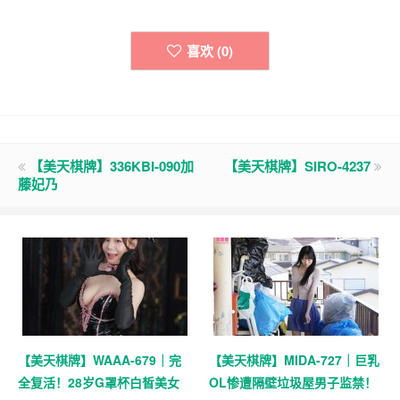
喜欢 (
0
)
【美天棋牌】336KBI-090加
【美天棋牌】SIRO-4237
藤妃乃
【美天棋牌】WAAA-679｜完
【美天棋牌】MIDA-727｜巨乳
全复活！28岁G罩杯白皙美女
OL惨遭隔壁垃圾屋男子监禁！