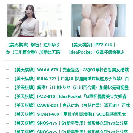
结城莉乃怪病痊愈，新作本周
百田光稀白皙美貌卷入惊悚事
上线
件
【美天棋牌】解密！江川ゆり
【美天棋牌】IPZZ-816｜
か（江川百合香）加勒比无码
IdeaPocket「G罩杯偶像美少
初登场，「天使のSEX」女主
女姬森亚梦」曝光新动向，最
角是谁？
新消息公开
【美天棋牌】WAAA-679｜完全复活！28岁G罩杯白皙美女结城
莉乃怪病痊愈，新作本周上线
【美天棋牌】MIDA-727｜巨乳OL惨遭隔壁垃圾屋男子监禁！百
田光稀白皙美貌卷入惊悚事件
【美天棋牌】解密！江川ゆりか（江川百合香）加勒比无码初登
场，「天使のSEX」女主角是谁？
【美天棋牌】IPZZ-816｜IdeaPocket「G罩杯偶像美少女姬森
亚梦」曝光新动向，最新消息公开
【美天棋牌】CAWB-024｜白花にあ（白花仁爱）离开S1！正式
解禁，新作引发热议
【美天棋牌】START-600｜夏目响引退倒数！SOD性感巨乳女
优推出最终作品，火辣魅力全面绽放
【美天棋牌】SNOS-175｜S1新星登场！雏形美久琉170公分高
挑身材搭配I罩杯童颜外型引发关注
【美天棋牌】SNOS-175｜S1新星登场！雏形美久琉170公分高