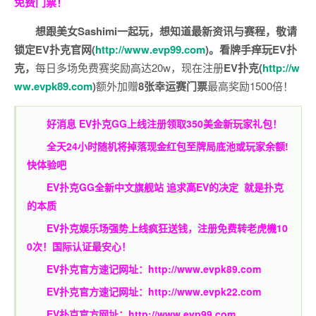
免费门票！
想跟美女Sashimi一起玩，
想知道最新资讯与赛程，
敬请
锁定EV扑克官网(
http://www.evp99.com
)。
看牌手痒玩EV扑
克，
每日多场免费赛奖励高达20w，现在注册
EV扑克(
http://w
ww.evpk89.com
)
额外加赠
8张幸运赛门票
最高奖励1500倍！
好消息 EV扑克GG上线注册领取350美金新玩家礼包！
全天24小时随机将掉落现金红包至牌局底池或玩家余额!
快体验吧
EV扑克GG
全新中文旗舰站
追求高EV
的决定
就是扑克
的本质
EV扑克娱乐场强势上线疯狂送钱，注册免费转老虎機10
0次！国际认证最安心！
EV扑克官方速记网址：
http://www.evpk89.com
EV扑克官方速记网址：
http://www.evpk22.com
EV扑克官方网址：
http://www.evp99.com