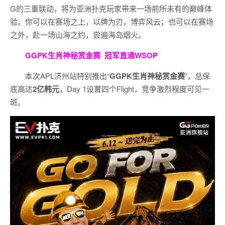
G的三重联动，将为亚洲扑克玩家带来一场前所未有的巅峰体
验。
你可以在赛场之上，以牌为刃，博弈风云；也可以在赛场
之外，赴一场山海之约，尝遍海岛烟火。
GGPK生肖神秘赏金赛
冠军直通WSOP
本次APL济州站特别推出“
GGPK
生肖神秘赏金赛
”，总保
底高达
2
亿韩元
，Day 1设置四个Flight，竞争激烈程度可见一
斑。