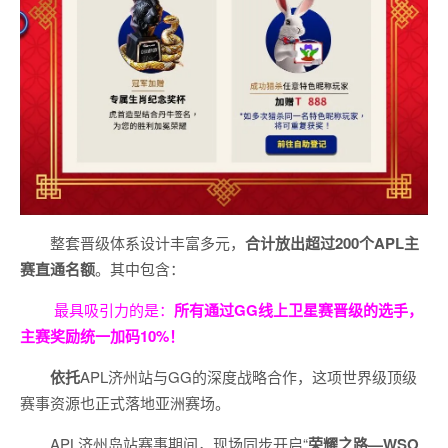
整套晋级体系设计丰富多元，
合计放出
超过200个
APL主
赛直通名额
。其中包含：
最具吸引力的是：
所有通过
GG
线上卫星赛晋级的选手，
主赛奖励统一加码
10%
！
依托
APL济州站与GG的深度战略合作，这项世界级顶级
赛事资源也正式落地亚洲赛场。
APL济州岛站赛事期间，现场同步开启“
荣耀之路
—WSO