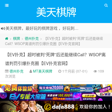
美天棋牌
美天棋牌，最好玩的棋牌游戏 ，好玩刺激可以赚Money，传送门：
棋牌
德州扑克
【EV扑克】超时被判“死牌”后还能继续
>
>
>
Call？WSOP离谱判罚引爆扑克圈【EV扑克官网】
【EV扑克】超时被判“死牌”后还能继续Call？WSOP离
谱判罚引爆扑克圈【EV扑克官网】
德州扑克
MT美天棋牌
1个月前 (07-01)
109
次浏览