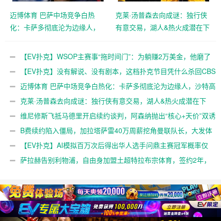
迈博体育 巴萨中场竞争白热
克莱·汤普森去向成谜：独行侠
化：卡萨多彻底沦为边缘人，
有意交易，湖人&热火成潜在下
沙特高薪邀约引发去留两难
家，大发体育助力你的致富之
【EV扑克官网】
路！【EV扑克官网】
【EV扑克】WSOP主赛事“拖时间门”：为躺赚2万美金，他磨了
整整17分钟【EV扑克官网】
【EV扑克】没有解说、没有剧本，这档扑克节目凭什么杀回CBS
黄金档？【EV扑克官网】
迈博体育 巴萨中场竞争白热化：卡萨多彻底沦为边缘人，沙特高
薪邀约引发去留两难【EV扑克官网】
克莱·汤普森去向成谜：独行侠有意交易，湖人&热火成潜在下
家，大发体育助力你的致富之路！【EV扑克官网】
维尼修斯飞抵马德里开启续约谈判，阿森纳抛出“核心+天价”双诱
惑，大发体育助力你的致富之路！【EV扑克官网】
B费续约陷入僵局，加拉塔萨雷40万周薪挖角曼联队长，大发体
育助力你的致富之路！【EV扑克官网】
【EV扑克】AI模拟百万次后得出华人选手问鼎主赛冠军概率仅
3%【EV扑克官网】
萨拉赫告别利物浦，自由身加盟土超特拉布宗体育，签约2年，
大发体育助力你的致富之路！【EV扑克官网】