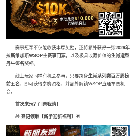
赛事冠军不仅能收获丰厚奖励，还将额外获得一张
2026
年
拉斯维加斯
WSOP
主赛事门票
，以及极具收藏价值的
生肖造型
丹牛签名奖杯
。
线上玩家同样有机会参与，只要跻身
生肖系列赛百万周榜
前五名
，即可获得参赛资格，并额外解锁WSOP直通车赛机
会。
首次来玩？门票我请！
🎁
登记领取【新手迎新福利】
🎁