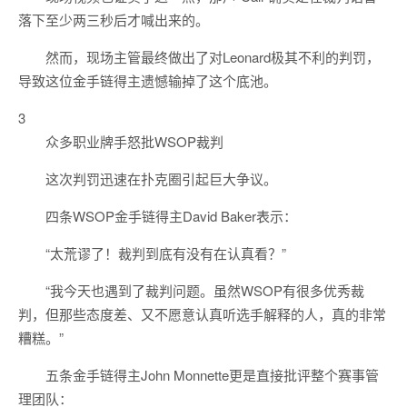
落下至少两三秒后才喊出来的。
然而，现场主管最终做出了对Leonard极其不利的判罚，
导致这位金手链得主遗憾输掉了这个底池。
3
众多职业牌手怒批WSOP裁判
这次判罚迅速在扑克圈引起巨大争议。
四条WSOP金手链得主David Baker表示：
“太荒谬了！裁判到底有没有在认真看？”
“我今天也遇到了裁判问题。虽然WSOP有很多优秀裁
判，但那些态度差、又不愿意认真听选手解释的人，真的非常
糟糕。”
五条金手链得主John Monnette更是直接批评整个赛事管
理团队：