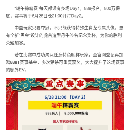
“端午粽霸赛”每天都设有多场Day1，888报名，800万保
底，赛事将于6月28日晚21:00开打Day2。
中国玩家只要夺冠，不只能获得特殊生肖龙专属头像，更
有全新“黑金”设计的虎首造型丹牛签名纪念奖杯，为你的胜利
荣耀加冕。
若在比赛中成功淘汰任意特色昵称玩家，至官网登记再加
赠
888T
赛事基金，多次猎杀可重复获奖，大大提升了这场赛事
的额外EV。