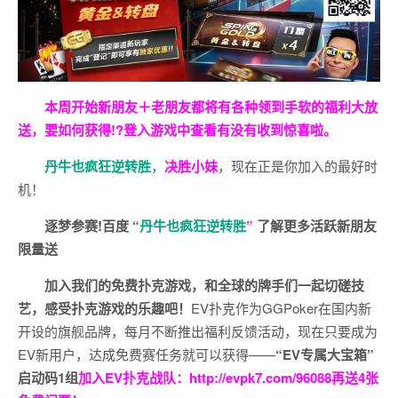
本周开始新朋友＋老朋友都将有各种领到手软的福利大放
送，要如何获得!?登入游戏中查看有没有收到惊喜啦。
丹牛也疯狂逆转胜
，
决胜小妹
，现在正是你加入的最好时
机！
逐梦参赛!百度 “
丹牛也疯狂逆转胜
”
了解更多
活跃新朋友
限量送
加入我们的免费扑克游戏，和全球的牌手们一起切磋技
艺，感受扑克游戏的乐趣吧！
EV扑克作为GGPoker在国内新
开设的旗舰品牌，每月不断推出福利反馈活动，现在只要成为
EV新用户，达成免费赛任务就可以获得——
“EV专属大宝箱”
启动码1组
加入EV扑克战队：
http://evpk7.com/96088
再送4张