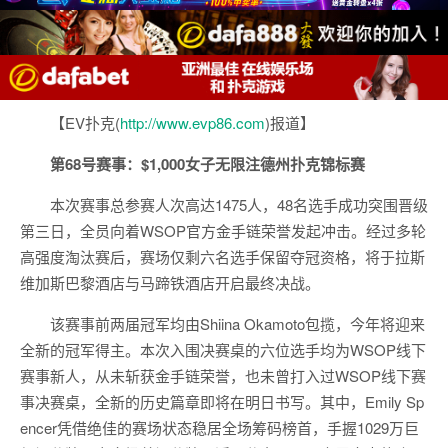
【EV扑克(
http://www.evp86.com
)报道】
第68号赛事：$1,000女子无限注德州扑克锦标赛
本次赛事总参赛人次高达1475人，48名选手成功突围晋级
第三日，全员向着WSOP官方金手链荣誉发起冲击。经过多轮
高强度淘汰赛后，赛场仅剩六名选手保留夺冠资格，将于拉斯
维加斯巴黎酒店与马蹄铁酒店开启最终决战。
该赛事前两届冠军均由Shiina Okamoto包揽，今年将迎来
全新的冠军得主。本次入围决赛桌的六位选手均为WSOP线下
赛事新人，从未斩获金手链荣誉，也未曾打入过WSOP线下赛
事决赛桌，全新的历史篇章即将在明日书写。其中，Emily Sp
encer凭借绝佳的赛场状态稳居全场筹码榜首，手握1029万巨