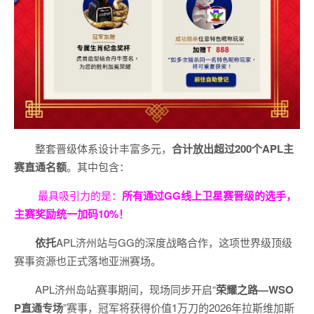
整套晋级体系设计丰富多元，
合计放出
超过200个
APL主
赛直通名额
。其中包含：
最具吸引力的是：
所有通过
GG
线上卫星赛晋级的选手，
主赛奖励统一加码
10%
！
依托
APL济州站与GG的深度战略合作，这项世界级顶级
赛事资源也正式落地亚洲赛场。
APL济州岛站赛事期间，现场同步开启“
荣耀之路
—WSO
P
直通专场
”赛事，冠军将获得价值1万刀的2026年拉斯维加斯