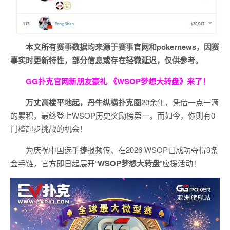
本文所有赛事数据均来源于赛事官网和
pokernews
，因赛
事实时更新特性，部分信息或存在轻微延迟，仅供参考。
GG扑克官网新朋友豪礼
《WSOP梦想大转盘》来了！
万丈高楼平地起，丹牛纵横扑克圈
20余年，凭借一点一滴
的累积，最终登上WSOP历史奖励榜第一。而如今，你则有0
门槛起步挑战的机会！
为庆祝中国选手捷报频传、在2026 WSOP已成功夺得3条
金手链，官方即日起展开“
WSOP
梦想大转盘
”应援活动！