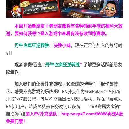
本周开始新朋友＋老朋友都将有各种领到手软的福利大放
送，要如何获得!?登入游戏中查看有没有收到惊喜啦。
丹牛也疯狂逆转胜
，
决胜小妹
，现在正是你加入的最好时
机！
逐梦参赛!百度 “
丹牛也疯狂逆转胜
”
了解更多
活跃新朋友
限量送
加入我们的免费扑克游戏，和全球的牌手们一起切磋技
艺，感受扑克游戏的乐趣吧！
EV扑克作为GGPoker在国内新
开设的旗舰品牌，每月不断推出福利反馈活动，现在只要成为
EV新用户，达成免费赛任务就可以获得——
“EV专属大宝箱”
启动码1组
加入EV扑克战队：
http://evpk7.com/96088
再送4张
免费门票！