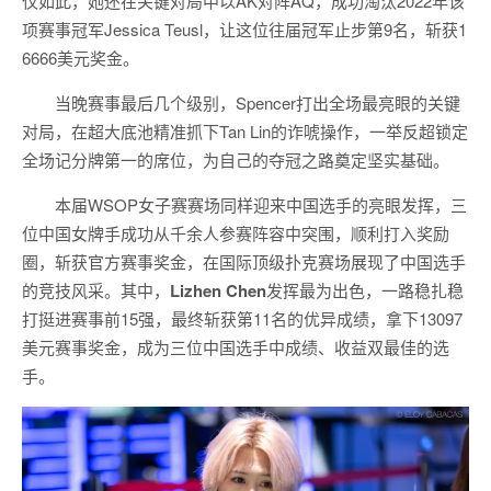
仅如此，她还在关键对局中以AK对阵AQ，成功淘汰2022年该
项赛事冠军Jessica Teusl，让这位往届冠军止步第9名，斩获1
6666美元奖金。
当晚赛事最后几个级别，Spencer打出全场最亮眼的关键
对局，在超大底池精准抓下Tan Lin的诈唬操作，一举反超锁定
全场记分牌第一的席位，为自己的夺冠之路奠定坚实基础。
本届WSOP女子赛赛场同样迎来中国选手的亮眼发挥，三
位中国女牌手成功从千余人参赛阵容中突围，顺利打入奖励
圈，斩获官方赛事奖金，在国际顶级扑克赛场展现了中国选手
的竞技风采。其中，
Lizhen Chen
发挥最为出色，一路稳扎稳
打挺进赛事前15强，最终斩获第11名的优异成绩，拿下13097
美元赛事奖金，成为三位中国选手中成绩、收益双最佳的选
手。