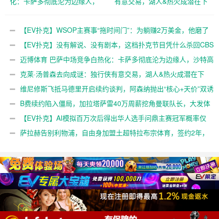
化：卡萨多彻底沦为边缘人，
有意交易，湖人&热火成潜在下
沙特高薪邀约引发去留两难
家，大发体育助力你的致富之
【EV扑克官网】
路！【EV扑克官网】
【EV扑克】WSOP主赛事“拖时间门”：为躺赚2万美金，他磨了
整整17分钟【EV扑克官网】
【EV扑克】没有解说、没有剧本，这档扑克节目凭什么杀回CBS
黄金档？【EV扑克官网】
迈博体育 巴萨中场竞争白热化：卡萨多彻底沦为边缘人，沙特高
薪邀约引发去留两难【EV扑克官网】
克莱·汤普森去向成谜：独行侠有意交易，湖人&热火成潜在下
家，大发体育助力你的致富之路！【EV扑克官网】
维尼修斯飞抵马德里开启续约谈判，阿森纳抛出“核心+天价”双诱
惑，大发体育助力你的致富之路！【EV扑克官网】
B费续约陷入僵局，加拉塔萨雷40万周薪挖角曼联队长，大发体
育助力你的致富之路！【EV扑克官网】
【EV扑克】AI模拟百万次后得出华人选手问鼎主赛冠军概率仅
3%【EV扑克官网】
萨拉赫告别利物浦，自由身加盟土超特拉布宗体育，签约2年，
大发体育助力你的致富之路！【EV扑克官网】