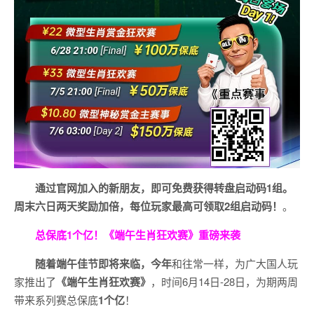
通过官网加入的新朋友，即可免费获得转盘启动码1组。
周末六日两天奖励加倍，每位玩家最高可领取2组启动码！
。
总保底1个亿！
《端午生肖狂欢赛》重磅来袭
随着端午佳节即将来临，今年
和往常一样，为广大国人玩
家推出了
《端午生肖狂欢赛》
，时间6月14日-28日，为期两周
带来系列赛总保底
1
个亿
！