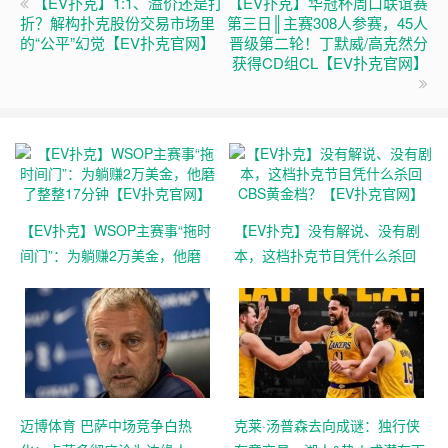
【EV扑克】1:1、溢价还是打
【EV扑克】华冠杯周口联谊赛
折？解构扑克股份交易市场里
第三日║主赛308人参赛，45人
的“公平”幻觉【EV扑克官网】
晋级第二轮！丁默威/高克然分
获得CD组CL【EV扑克官网】
【EV扑克】WSOP主赛事“拖时
【EV扑克】没有解说、没有剧
间门”：为躺赚2万美金，他磨
本，这档扑克节目凭什么杀回
了整整17分钟【EV扑克官网】
CBS黄金档？【EV扑克官网】
迈博体育 巴萨中场竞争白热
克莱·汤普森去向成谜：独行侠