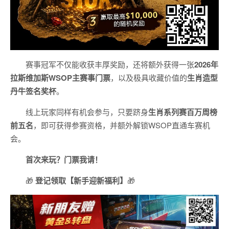
赛事冠军不仅能收获丰厚奖励，还将额外获得一张
2026
年
拉斯维加斯
WSOP
主赛事门票
，以及极具收藏价值的
生肖造型
丹牛签名奖杯
。
线上玩家同样有机会参与，只要跻身
生肖系列赛百万周榜
前五名
，即可获得参赛资格，并额外解锁WSOP直通车赛机
会。
首次来玩？门票我请！
🎁
登记领取【新手迎新福利】
🎁