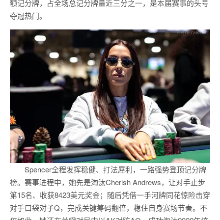
额记分牌，占全场总记分牌量近三分之一，是本届赛事的头号
夺冠热门。
Spencer全程发挥稳健、打法犀利，一路强势登顶记分牌
榜。赛事进程中，她先是淘汰Cherish Andrews，让对手止步
第15名、收获8423美元奖金；随后凭借一手河牌同花惊险击穿
对手口袋对子Q，完成关键筹码翻倍，稳住自身赛场节奏。不