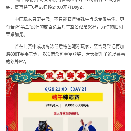
底，赛事将于6月28日晚21:00开打Day2。
中国玩家只要夺冠，不只能获得特殊生肖龙专属头像，更
有全新“黑金”设计的虎首造型丹牛签名纪念奖杯，为你的胜利
荣耀加冕。
若在比赛中成功淘汰任意特色昵称玩家，至官网登记再加
赠
888T
赛事基金，多次猎杀可重复获奖，大大提升了这场赛事
的额外EV。