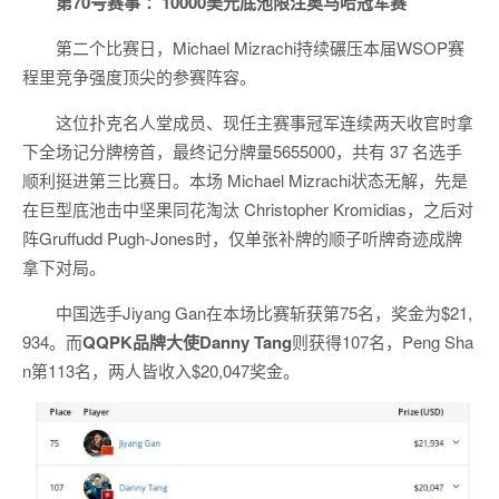
第70号赛事 ：10000美元底池限注奥马哈冠军赛
第二个比赛日，Michael Mizrachi持续碾压本届WSOP赛
程里竞争强度顶尖的参赛阵容。
这位扑克名人堂成员、现任主赛事冠军连续两天收官时拿
下全场记分牌榜首，最终记分牌量5655000，共有 37 名选手
顺利挺进第三比赛日。本场 Michael Mizrachi状态无解，先是
在巨型底池击中坚果同花淘汰 Christopher Kromidias，之后对
阵Gruffudd Pugh-Jones时，仅单张补牌的顺子听牌奇迹成牌
拿下对局。
中国选手Jiyang Gan在本场比赛斩获第75名，奖金为$21,
934。而
QQPK品牌大使Danny Tang
则获得107名，Peng Sha
n第113名，两人皆收入$20,047奖金。