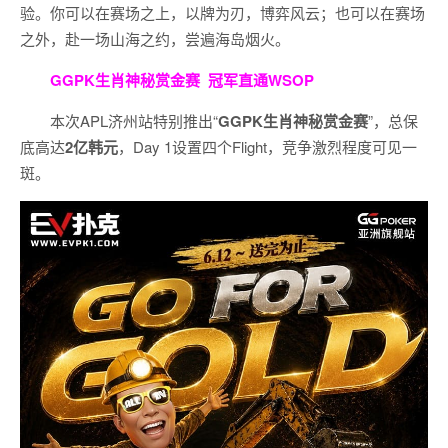
验。
你可以在赛场之上，以牌为刃，博弈风云；也可以在赛场
之外，赴一场山海之约，尝遍海岛烟火。
GGPK生肖神秘赏金赛
冠军直通WSOP
本次APL济州站特别推出“
GGPK
生肖神秘赏金赛
”，总保
底高达
2
亿韩元
，Day 1设置四个Flight，竞争激烈程度可见一
斑。