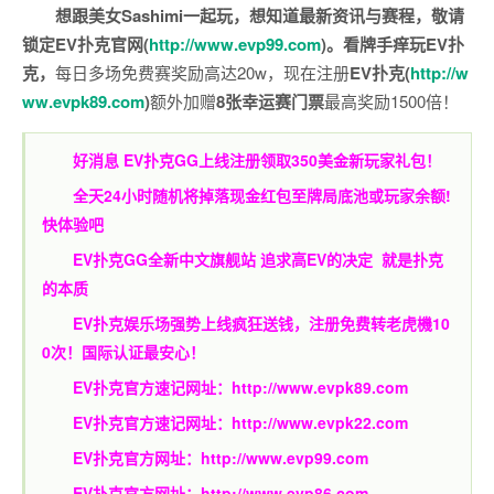
想跟美女Sashimi一起玩，
想知道最新资讯与赛程，
敬请
锁定EV扑克官网(
http://www.evp99.com
)。
看牌手痒玩EV扑
克，
每日多场免费赛奖励高达20w，现在注册
EV扑克(
http://w
ww.evpk89.com
)
额外加赠
8张幸运赛门票
最高奖励1500倍！
好消息 EV扑克GG上线注册领取350美金新玩家礼包！
全天24小时随机将掉落现金红包至牌局底池或玩家余额!
快体验吧
EV扑克GG
全新中文旗舰站
追求高EV
的决定
就是扑克
的本质
EV扑克娱乐场强势上线疯狂送钱，注册免费转老虎機10
0次！国际认证最安心！
EV扑克官方速记网址：
http://www.evpk89.com
EV扑克官方速记网址：
http://www.evpk22.com
EV扑克官方网址：
http://www.evp99.com
EV扑克官方网址：
http://www.evp86.com