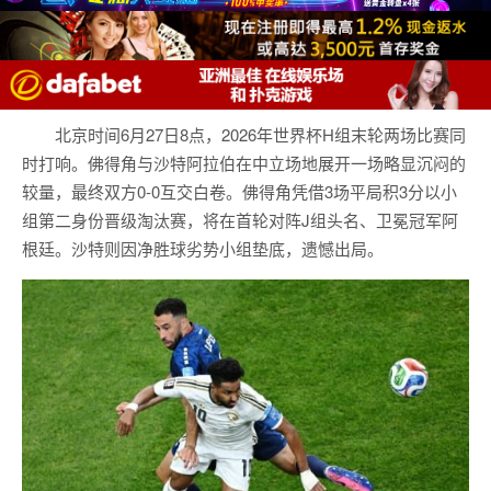
北京时间6月27日8点，2026年世界杯H组末轮两场比赛同
时打响。佛得角与沙特阿拉伯在中立场地展开一场略显沉闷的
较量，最终双方0-0互交白卷。佛得角凭借3场平局积3分以小
组第二身份晋级淘汰赛，将在首轮对阵J组头名、卫冕冠军阿
根廷。沙特则因净胜球劣势小组垫底，遗憾出局。