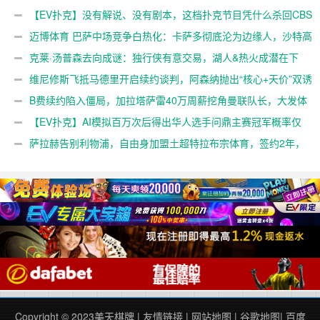
整整17分钟【EV扑克官网】
【EV扑克】没有解说、没有剧本，这档扑克节目凭什么杀回CBS
黄金档？【EV扑克官网】
迈博体育 巴萨中场竞争白热化：卡萨多彻底沦为边缘人，沙特高
薪邀约引发去留两难【EV扑克官网】
克莱·汤普森去向成谜：独行侠有意交易，湖人&热火成潜在下
家，大发体育助力你的致富之路！【EV扑克官网】
维尼修斯飞抵马德里开启续约谈判，阿森纳抛出“核心+天价”双诱
惑，大发体育助力你的致富之路！【EV扑克官网】
B费续约陷入僵局，加拉塔萨雷40万周薪挖角曼联队长，大发体
育助力你的致富之路！【EV扑克官网】
【EV扑克】AI模拟百万次后得出华人选手问鼎主赛冠军概率仅
3%【EV扑克官网】
萨拉赫告别利物浦，自由身加盟土超特拉布宗体育，签约2年，
大发体育助力你的致富之路！【EV扑克官网】
Copyright © 2023
美天棋牌
|
友情链接
|
网站地图
|
谷歌地图
|
百度