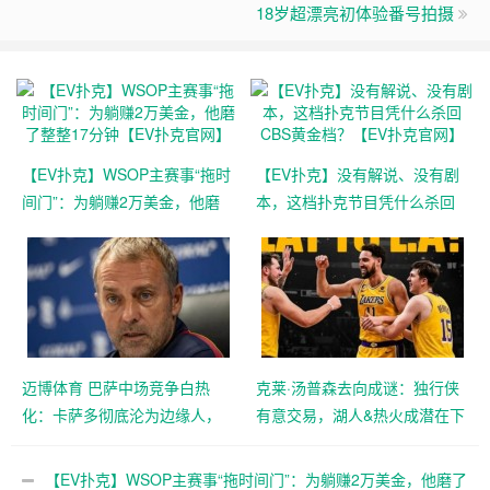
18岁超漂亮初体验番号拍摄
【EV扑克】WSOP主赛事“拖时
【EV扑克】没有解说、没有剧
间门”：为躺赚2万美金，他磨
本，这档扑克节目凭什么杀回
了整整17分钟【EV扑克官网】
CBS黄金档？【EV扑克官网】
迈博体育 巴萨中场竞争白热
克莱·汤普森去向成谜：独行侠
化：卡萨多彻底沦为边缘人，
有意交易，湖人&热火成潜在下
沙特高薪邀约引发去留两难
家，大发体育助力你的致富之
【EV扑克官网】
路！【EV扑克官网】
【EV扑克】WSOP主赛事“拖时间门”：为躺赚2万美金，他磨了