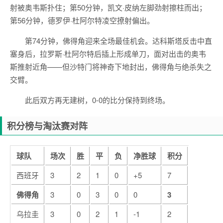
射被奥韦斯扑住；第50分钟，凯文·皮纳左脚劲射擦柱而出；
第56分钟，德罗伊·杜阿尔特凌空撩射偏出。
第74分钟，佛得角迎来全场最佳机会。达科斯塔反击中直
塞身后，拉罗斯·杜阿尔特后插上形成单刀，面对出击的奥韦
斯推射近角——但沙特门将神奇下地封出，佛得角与绝杀失之
交臂。
此后双方再无建树，0-0的比分保持到终场。
积分榜与淘汰赛对阵
球队
场次
胜
平
负
净胜球
积分
西班牙
3
2
1
0
+5
7
佛得角
3
0
3
0
0
3
乌拉圭
3
0
2
1
-1
2