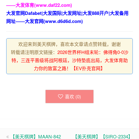
——大发体育(www.daf22.com)
大发官网Dafabet|大发国际|大发网址|大发888开户|大发备用
网址——大发官网(www.d6d6d.com)
欢迎来到美天棋牌，喜欢本文章请点赞转载，谢谢
转载请注明原文链接：
2026世界杯H组末轮：佛得角0-0沙
特，三连平晋级将战阿根廷，沙特垫底出局，大发体育助
力你的致富之路！【EV扑克官网】
喜欢 (
0
)
【美天棋牌】MAAN-842
【美天棋牌】【SIRO-2334】