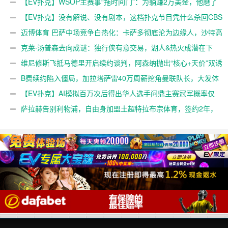
【EV扑克】WSOP主赛事“拖时间门”：为躺赚2万美金，他磨了
整整17分钟【EV扑克官网】
【EV扑克】没有解说、没有剧本，这档扑克节目凭什么杀回CBS
黄金档？【EV扑克官网】
迈博体育 巴萨中场竞争白热化：卡萨多彻底沦为边缘人，沙特高
薪邀约引发去留两难【EV扑克官网】
克莱·汤普森去向成谜：独行侠有意交易，湖人&热火成潜在下
家，大发体育助力你的致富之路！【EV扑克官网】
维尼修斯飞抵马德里开启续约谈判，阿森纳抛出“核心+天价”双诱
惑，大发体育助力你的致富之路！【EV扑克官网】
B费续约陷入僵局，加拉塔萨雷40万周薪挖角曼联队长，大发体
育助力你的致富之路！【EV扑克官网】
【EV扑克】AI模拟百万次后得出华人选手问鼎主赛冠军概率仅
3%【EV扑克官网】
萨拉赫告别利物浦，自由身加盟土超特拉布宗体育，签约2年，
大发体育助力你的致富之路！【EV扑克官网】