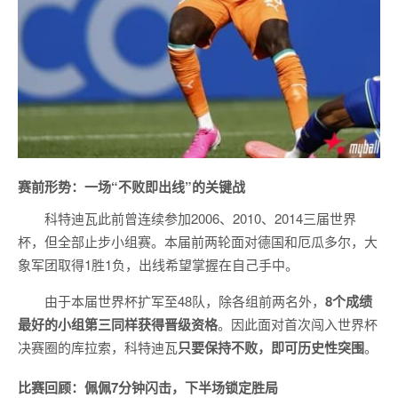
赛前形势：一场“不败即出线”的关键战
科特迪瓦此前曾连续参加2006、2010、2014三届世界
杯，但全部止步小组赛。本届前两轮面对德国和厄瓜多尔，大
象军团取得1胜1负，出线希望掌握在自己手中。
由于本届世界杯扩军至48队，除各组前两名外，
8个成绩
最好的小组第三同样获得晋级资格
。因此面对首次闯入世界杯
决赛圈的库拉索，科特迪瓦
只要保持不败，即可历史性突围
。
比赛回顾：佩佩7分钟闪击，下半场锁定胜局