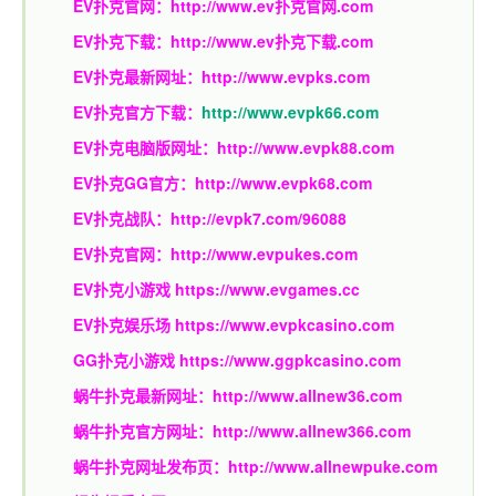
EV扑克官网：
http://www.ev扑克官网.com
EV扑克下载：
http://www.ev扑克下载.com
EV扑克最新网址：
http://www.evpks.com
EV扑克官方下载：
http://www.evpk66.com
EV扑克电脑版网址：
http://www.evpk88.com
EV扑克GG官方：
http://www.evpk68.com
EV扑克战队：
http://evpk7.com/96088
EV扑克官网：
http://www.evpukes.com
EV扑克小游戏
https://www.evgames.cc
EV扑克娱乐场
https://www.evpkcasino.com
GG扑克小游戏
https://www.ggpkcasino.com
蜗牛扑克最新网址：
http://www.allnew36.com
蜗牛扑克官方网址：
http://www.allnew366.com
蜗牛扑克网址发布页：
http://www.allnewpuke.com