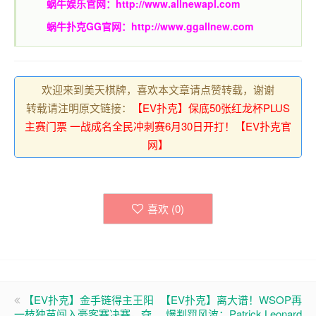
蜗牛娱乐官网：
http://www.allnewapl.com
蜗牛扑克GG官网：
http://www.ggallnew.com
欢迎来到美天棋牌，喜欢本文章请点赞转载，谢谢
转载请注明原文链接：
【EV扑克】保底50张红龙杯PLUS
主赛门票 一战成名全民冲刺赛6月30日开打！【EV扑克官
网】
喜欢 (
0
)
【EV扑克】金手链得主王阳
【EV扑克】离大谱！WSOP再
一枝独苗闯入豪客赛决赛，夺
爆判罚风波：Patrick Leonard