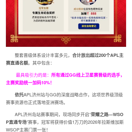
整套晋级体系设计丰富多元，
合计放出
超过200个
APL主
赛直通名额
。其中包含：
最具吸引力的是：
所有通过
GG
线上卫星赛晋级的选手，
主赛奖励统一加码
10%
！
依托
APL济州站与GG的深度战略合作，这项世界级顶级
赛事资源也正式落地亚洲赛场。
APL济州岛站赛事期间，现场同步开启“
荣耀之路
—WSO
P
直通专场
”赛事，冠军将获得价值1万刀的2026年拉斯维加斯
WSOP主赛门票一张！