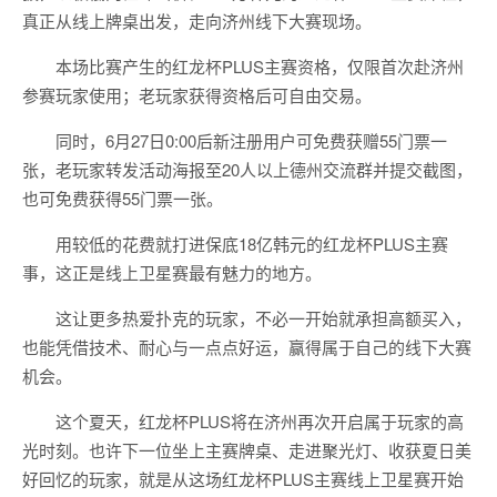
真正从线上牌桌出发，走向济州线下大赛现场。
本场比赛产生的红龙杯PLUS主赛资格，仅限首次赴济州
参赛玩家使用；老玩家获得资格后可自由交易。
同时，6月27日0:00后新注册用户可免费获赠55门票一
张，老玩家转发活动海报至20人以上德州交流群并提交截图，
也可免费获得55门票一张。
用较低的花费就打进保底18亿韩元的红龙杯PLUS主赛
事，这正是线上卫星赛最有魅力的地方。
这让更多热爱扑克的玩家，不必一开始就承担高额买入，
也能凭借技术、耐心与一点点好运，赢得属于自己的线下大赛
机会。
这个夏天，红龙杯PLUS将在济州再次开启属于玩家的高
光时刻。也许下一位坐上主赛牌桌、走进聚光灯、收获夏日美
好回忆的玩家，就是从这场红龙杯PLUS主赛线上卫星赛开始