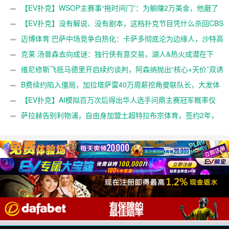
【EV扑克官网】
路！【EV扑克官网】
【EV扑克】WSOP主赛事“拖时间门”：为躺赚2万美金，他磨了
整整17分钟【EV扑克官网】
【EV扑克】没有解说、没有剧本，这档扑克节目凭什么杀回CBS
黄金档？【EV扑克官网】
迈博体育 巴萨中场竞争白热化：卡萨多彻底沦为边缘人，沙特高
薪邀约引发去留两难【EV扑克官网】
克莱·汤普森去向成谜：独行侠有意交易，湖人&热火成潜在下
家，大发体育助力你的致富之路！【EV扑克官网】
维尼修斯飞抵马德里开启续约谈判，阿森纳抛出“核心+天价”双诱
惑，大发体育助力你的致富之路！【EV扑克官网】
B费续约陷入僵局，加拉塔萨雷40万周薪挖角曼联队长，大发体
育助力你的致富之路！【EV扑克官网】
【EV扑克】AI模拟百万次后得出华人选手问鼎主赛冠军概率仅
3%【EV扑克官网】
萨拉赫告别利物浦，自由身加盟土超特拉布宗体育，签约2年，
大发体育助力你的致富之路！【EV扑克官网】