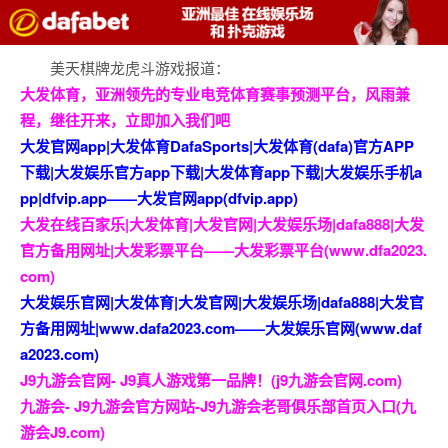
美天棋牌龙虎斗游戏报道：
大发体育，亚洲领先的专业电竞体育赛事预测平台，风雨兼
程，继往开来，立即加入我们吧
大发官网app|大发体育DafaSports|大发体育(dafa)官方APP
下载|大发娱乐官方app下载|大发体育app下载|大发娱乐手机a
pp|dfvip.app——大发官网app(dfvip.app)
大发在线百家乐|大发体育|大发官网|大发娱乐场|dafa888|大发
官方备用网址|大发彩票平台——大发彩票平台(www.dfa2023.
com)
大发娱乐官网|大发体育|大发官网|大发娱乐场|dafa888|大发官
方备用网址|www.dafa2023.com——大发娱乐官网(www.daf
a2023.com)
J9九游会官网- J9真人游戏第一品牌！(j9九游会官网.com)
九游会- J9九游会官方网站-J9九游会老哥俱乐部首页入口(九
游会J9.com)