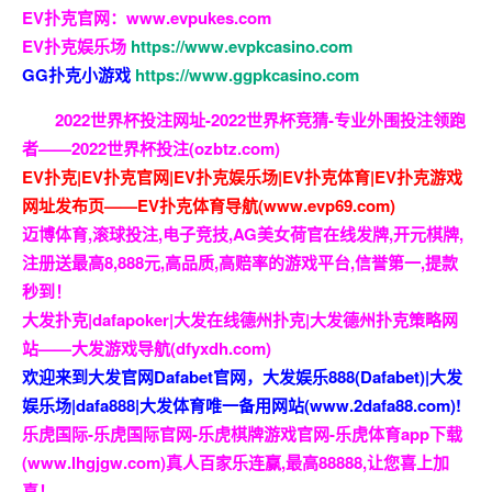
EV扑克官网：www.evpukes.com
EV扑克娱乐场
https://www.evpkcasino.com
GG扑克小游戏
https://www.ggpkcasino.com
2022世界杯投注网址-2022世界杯竞猜-专业外围投注领跑
者——2022世界杯投注(ozbtz.com)
EV扑克|EV扑克官网|EV扑克娱乐场|EV扑克体育|EV扑克游戏
网址发布页——EV扑克体育导航(www.evp69.com)
迈博体育,滚球投注,电子竞技,AG美女荷官在线发牌,开元棋牌,
注册送最高8,888元,高品质,高赔率的游戏平台,信誉第一,提款
秒到！
大发扑克|dafapoker|大发在线德州扑克|大发德州扑克策略网
站——大发游戏导航(dfyxdh.com)
欢迎来到大发官网Dafabet官网，大发娱乐888(Dafabet)|大发
娱乐场|dafa888|大发体育唯一备用网站(www.2dafa88.com)!
乐虎国际-乐虎国际官网-乐虎棋牌游戏官网-乐虎体育app下载
(www.lhgjgw.com)真人百家乐连赢,最高88888,让您喜上加
喜！