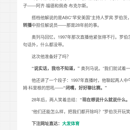
子——阿齐·福德和佩奇·布克尔斯。
搭档他解说的是ABC“早安美国”主持人罗宾·罗伯
转播
中担任解说员——那是28年前的事。
奥列马回忆，1997年那次直播他紧张得不行。罗
句话外，什么都没带。
这次他准备好了吗？
“说实话，我也不知道，”
奥列马说。“我们就试着
他还讲了一个段子：1997年直播时，他聊起两人
姆·科里根的怒吼——
“闭嘴，好好聊比赛。”
28年后，两人笑着总结：
“现在想说什么就说什么。
“他们还能怎么样，把我们都开除吗？”罗伯茨开玩
下注网址直达：
大发体育