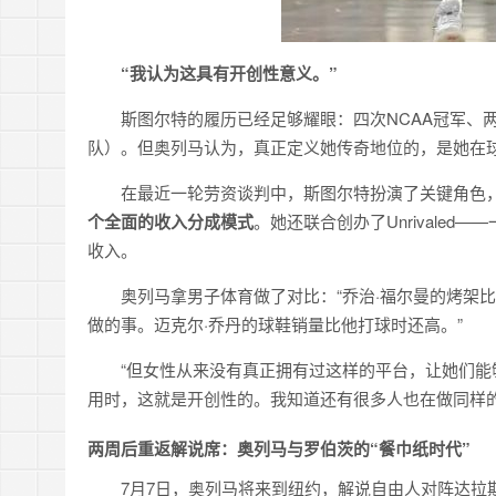
“我认为这具有开创性意义。”
斯图尔特的履历已经足够耀眼：四次NCAA冠军、两
队）。但奥列马认为，真正定义她传奇地位的，是她在
在最近一轮劳资谈判中，斯图尔特扮演了关键角色
个全面的收入分成模式
。她还联合创办了Unrivale
收入。
奥列马拿男子体育做了对比：“乔治·福尔曼的烤架
做的事。迈克尔·乔丹的球鞋销量比他打球时还高。”
“但女性从来没有真正拥有过这样的平台，让她们
用时，这就是开创性的。我知道还有很多人也在做同样的
两周后重返解说席：奥列马与罗伯茨的“餐巾纸时代”
7月7日，奥列马将来到纽约，解说自由人对阵达拉