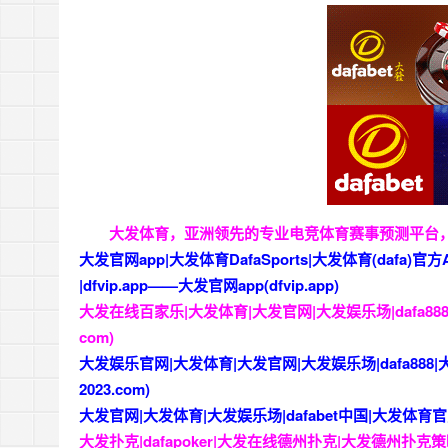
大发体育，亚洲领先的专业电竞体育赛事预测平台
大发官网app|大发体育DafaSports|大发体育(dafa
|dfvip.app——大发官网app(dfvip.app)
大发在线百家乐|大发体育|大发官网|大发娱乐场|dafa88
com)
大发娱乐官网|大发体育|大发官网|大发娱乐场|dafa888|大发
2023.com)
大发官网|大发体育|大发娱乐场|dafabet中国|大发体育官方网站
大发扑克|dafapoker|大发在线德州扑克|大发德州扑克策