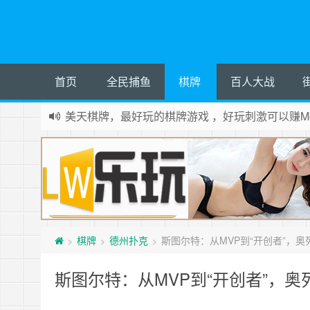
首页
全民捕鱼
棋牌
百人大战
美天棋牌，最好玩的棋牌游戏 ，好玩刺激可以赚Mo
棋牌
德州扑克
斯图尔特：从MVP到“开创者”，
>
>
>
斯图尔特：从MVP到“开创者”，