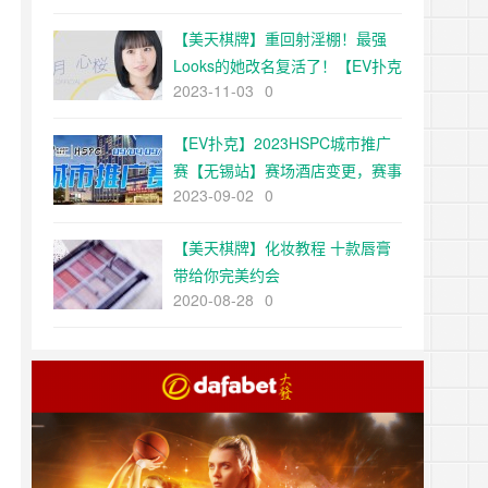
【美天棋牌】重回射淫棚！最强
Looks的她改名复活了！【EV扑克
2023-11-03
0
官网】
【EV扑克】2023HSPC城市推广
赛【无锡站】赛场酒店变更，赛事
2023-09-02
0
时间调整至9月4日-9月10日！酒
店预订2023年9月1日14:00开通！
【美天棋牌】化妆教程 十款唇膏
【EV扑克官网】
带给你完美约会
2020-08-28
0