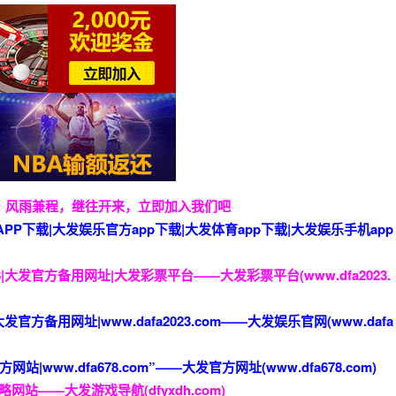
，风雨兼程，继往开来，立即加入我们吧
)官方APP下载|大发娱乐官方app下载|大发体育app下载|大发娱乐手机app
8|大发官方备用网址|大发彩票平台——大发彩票平台(www.dfa2023.
官方备用网址|www.dafa2023.com——大发娱乐官网(www.dafa
|www.dfa678.com”——大发官方网址(www.dfa678.com)
略网站——大发游戏导航(dfyxdh.com)