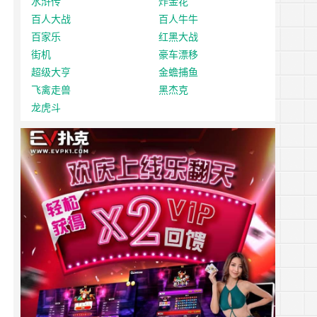
水浒传
炸金花
百人大战
百人牛牛
百家乐
红黑大战
街机
豪车漂移
超级大亨
金蟾捕鱼
飞禽走兽
黑杰克
龙虎斗