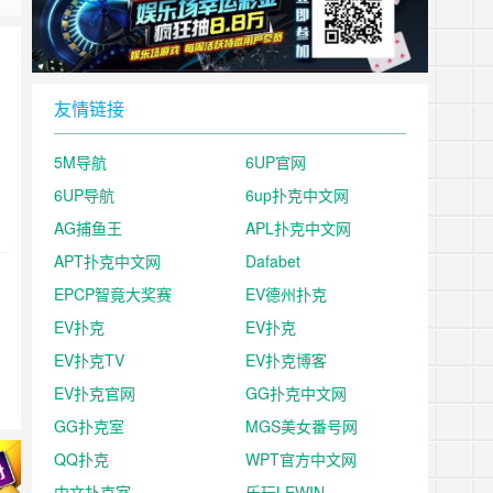
友情链接
5M导航
6UP官网
6UP导航
6up扑克中文网
AG捕鱼王
APL扑克中文网
APT扑克中文网
Dafabet
EPCP智竟大奖赛
EV德州扑克
EV扑克
EV扑克
EV扑克TV
EV扑克博客
EV扑克官网
GG扑克中文网
GG扑克室
MGS美女番号网
QQ扑克
WPT官方中文网
中文扑克室
乐玩LEWIN