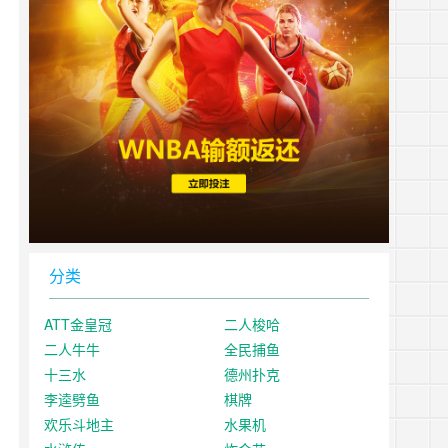
分类
ATT金皇冠
二人梭哈
二人牛牛
全民捕鱼
十三水
德州扑克
李逵劈鱼
棋牌
欢乐斗地主
水果机