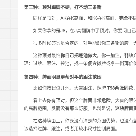
第三种：顶对踢脚不硬，打不动三条街
同样是顶对，AK在K高面，和K6在K高面，
完全不
如果你拿的是J8，在J高翻牌中了顶对，你要问自
很多时候答案是否定的。对手能跟你三条街的牌，大
这种顶对最怕
你自己把底池做大
。你一加注，弱牌
理：过牌、跟注、控池，找一条便宜摊牌或拿一街薄价
第四种：牌面明显更帮对手的跟注范围
比如你按钮位开池，大盲跟注，翻牌
T98两张同花
看上去你有顶对，但这个牌面
非常危险
。大盲的跟注
的高牌范围，反而没有那么舒服。也就是说，
这块牌面
在这种牌面上，你既没有清楚的范围优势，也没有
该选择过牌、跟注，或者用较小尺寸控制局面。