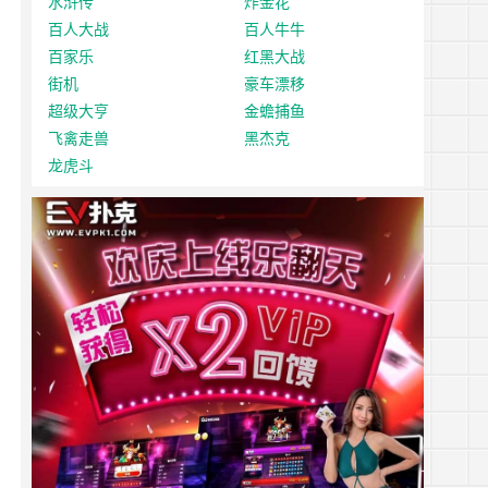
水浒传
炸金花
百人大战
百人牛牛
百家乐
红黑大战
街机
豪车漂移
超级大亨
金蟾捕鱼
飞禽走兽
黑杰克
龙虎斗