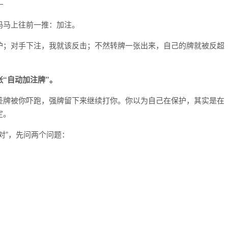
—
码马上往前一推：加注。
护；对手下注，我就该反击；不然转牌一张出来，自己的牌就被反超
“自动加注牌”。
差牌被你吓跑，强牌留下来继续打你。你以为自己在保护，其实是在
定。
对”，先问两个问题：