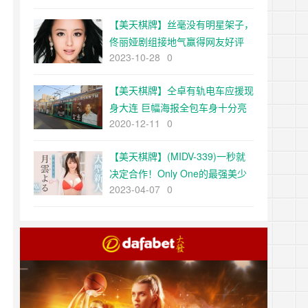
【美天棋牌】丝毫没有明星架子，
佟丽娅剧组接地气赢得网友好评
2023-10-28
0
【美天棋牌】仝卓有轨电车应援现
身大连 巨幅海报全包车身十分亮
2020-12-11
0
眼
【美天棋牌】(MIDV-339)一秒就
决定合作！Only One的最强美少
2023-04-07
0
女！月云よる(月云夜)、奇蹟出
道！ …