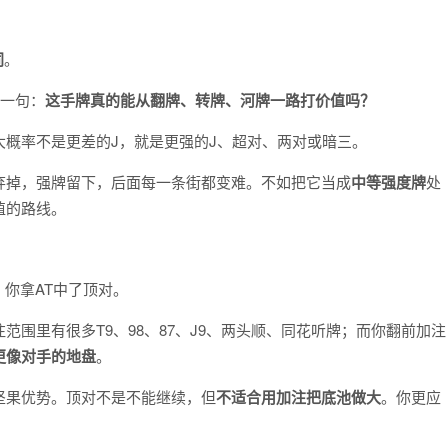
同
。
己一句：
这手牌真的能从翻牌、转牌、河牌一路打价值吗？
概率不是更差的J，就是更强的J、超对、两对或暗三。
弃掉，强牌留下，后面每一条街都变难。不如把它当成
中等强度牌
处
值的路线。
，你拿AT中了顶对。
范围里有很多T9、98、87、J9、两头顺、同花听牌；而你翻前加注
更像对手的地盘
。
坚果优势。顶对不是不能继续，但
不适合用加注把底池做大
。你更应