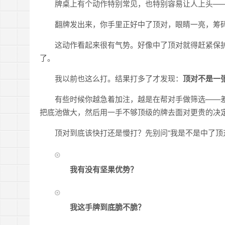
牌桌上有个动作特别常见，也特别容易让人上头—
翻牌发出来，你手里正好中了顶对，眼睛一亮，筹
这动作看起来很有气势。好像中了顶对就得赶紧保
了。
我以前也这么打。结果打多了才发现：
顶对不是一张
有些时候你越急着加注，越是在帮对手做筛选——
把底池做大，然后用一手不够顶级的牌去面对更贵的决
顶对到底该快打还是慢打？先别问“我是不是中了顶
我有没有坚果优势？
我这手牌到底脆不脆？