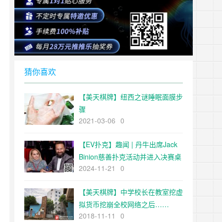
猜你喜欢
【美天棋牌】纽西之谜睡眠面膜步
骤
2021-03-06
0
【EV扑克】趣闻 | 丹牛出席Jack
Binion慈善扑克活动并进入决赛桌
2024-11-21
0
【EV扑克官网】
【美天棋牌】中学校长在教室挖虚
拟货币挖崩全校网络之后……
2018-11-11
0