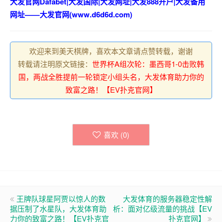
大发官网Dafabet|大发国际|大发网址|大发888开户|大发备用
网址——大发官网(www.d6d6d.com)
欢迎来到美天棋牌，喜欢本文章请点赞转载，谢谢
转载请注明原文链接：
世界杯A组次轮：墨西哥1-0击败韩
国，两战全胜提前一轮锁定小组头名，大发体育助力你的
致富之路！【EV扑克官网】
喜欢 (
0
)
王牌队球星阿贾以惊人的数
大发体育的服务器稳定性解
据压制了水星队，大发体育助
析：面对亿级流量的挑战【EV
力你的致富之路！【EV扑克官
扑克官网】