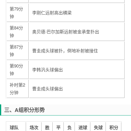
第79分
李刚仁远射高出横梁
钟
第84分
奥贝德·巴尔加斯远射被金承奎扑出
钟
第87分
曹圭成头球被扑，倒地补射被接住
钟
第90分
李韩汎头球偏出
钟
补时第2
曹圭成头球偏出
分钟
三、A组积分形势
球队
场次
胜
平
负
进球
失球
积分