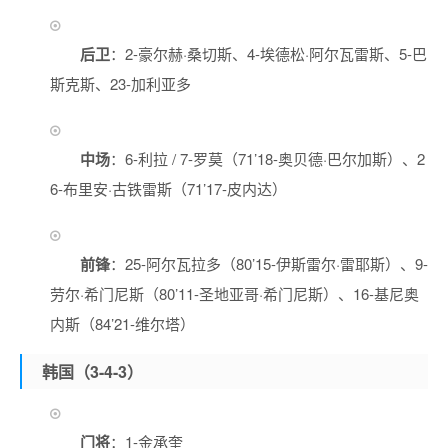
后卫
：2-豪尔赫·桑切斯、4-埃德松·阿尔瓦雷斯、5-巴
斯克斯、23-加利亚多
中场
：6-利拉 / 7-罗莫（71’18-奥贝德·巴尔加斯）、2
6-布里安·古铁雷斯（71’17-皮内达）
前锋
：25-阿尔瓦拉多（80’15-伊斯雷尔·雷耶斯）、9-
劳尔·希门尼斯（80’11-圣地亚哥·希门尼斯）、16-基尼奥
内斯（84’21-维尔塔）
韩国（3-4-3）
门将
：1-金承奎