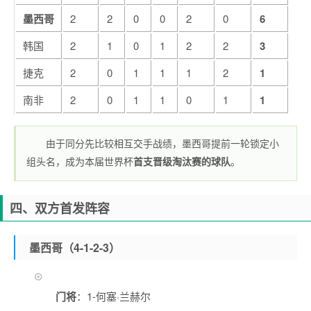
墨西哥
2
2
0
0
2
0
6
韩国
2
1
0
1
2
2
3
捷克
2
0
1
1
1
2
1
南非
2
0
1
1
0
1
1
由于同分先比较相互交手战绩，墨西哥提前一轮锁定小
组头名，成为本届世界杯
首支晋级淘汰赛的球队
。
四、双方首发阵容
墨西哥（4-1-2-3）
门将
：1-何塞·兰赫尔