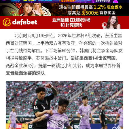
北京时间6月19日9点，2026年世界杯A组次轮，东道主墨
西哥对阵韩国。上半场双方互有攻守，孙兴慜的一次挑射被对
手在门线倒勾解围。下半场第50分钟，韩国门将金承奎与队友
相撞导致脱手，罗莫混战中破门。最终
墨西哥1-0击败韩国
，
两战全胜积6分，提前一轮锁定小组头名，成为本届世界杯
首
支晋级淘汰赛的球队
。