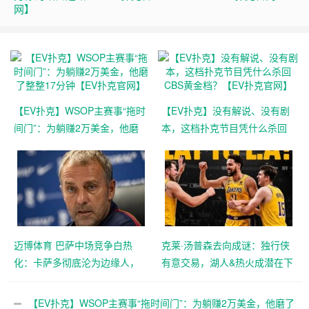
网】
【EV扑克】WSOP主赛事“拖时
【EV扑克】没有解说、没有剧
间门”：为躺赚2万美金，他磨
本，这档扑克节目凭什么杀回
了整整17分钟【EV扑克官网】
CBS黄金档？【EV扑克官网】
迈博体育 巴萨中场竞争白热
克莱·汤普森去向成谜：独行侠
化：卡萨多彻底沦为边缘人，
有意交易，湖人&热火成潜在下
沙特高薪邀约引发去留两难
家，大发体育助力你的致富之
【EV扑克官网】
路！【EV扑克官网】
【EV扑克】WSOP主赛事“拖时间门”：为躺赚2万美金，他磨了